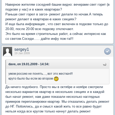
Наверное жителям соседней башни видно: вечерами свет горит (в
подкове у нас) и в каких квартирах?
Раньше свет горел в загсе- ремонт делали по ночам.А теперь
ремонт делают в квартирах-в каких секциях?
И еще была информация , что свет включен в подкове только до
20-00, после 20-00 всю подкову отключают.
Это было на время строительных работ, а сейчас интересно как
со светом.Соседи...... дайте инфу пож-та!!!
sergey1
19 Jan 2009
dave, on 19.01.2009 - 14:34:
умом россию не понять...., вот это жесткач!!!
круто было бы если во втором
Да ничего подобного. Просто мы в октябре и ноябре смотрели
несколько вариантов квартир в нескольких секциях и в каждой
был начат ремонт, нам даже показали несколько наглядных
примеров перепланировки квартир. Мы отказались делать ремонт
до НГ. Побоялись, да и смысл какой жить то все равно будет
нельзя когда все кругом только начнут делать ремонт