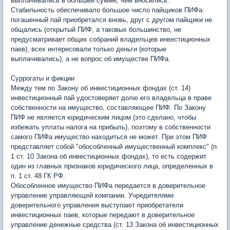
выплачивались в большей сумме, чем вносились.
Стабильность обеспечивало большое число пайщиков ПИФа:
погашенный пай приобретался вновь, друг с другом пайщики не
общались (открытый ПИФ, а таковых большинство, не
предусматривает общих собраний владельцев инвестиционных
паев), всех интересовали только деньги (которые
выплачивались), а не вопрос об имуществе ПИФа.
Суррогаты и фикции
Между тем по Закону об инвестиционных фондах (ст. 14)
инвестиционный пай удостоверяет долю его владельца в праве
собственности на имущество, составляющее ПИФ. По Закону
ПИФ не является юридическим лицом (это сделано, чтобы
избежать уплаты налога на прибыль), поэтому в собственности
самого ПИФа имущество находиться не может. При этом ПИФ
представляет собой "обособленный имущественный комплекс" (п.
1 ст. 10 Закона об инвестиционных фондах), то есть содержит
один из главных признаков юридического лица, определенных в
п. 1 ст. 48 ГК РФ.
Обособленное имущество ПИФа передается в доверительное
управление управляющей компании. Учредителями
доверительного управления выступают приобретатели
инвестиционных паев, которые передают в доверительное
управление денежные средства (ст. 13 Закона об инвестиционных