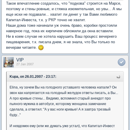
Такое впечатление создалось, что "подкова" строится на Марсе,
поэтому и стены ровные, и стяжка изюмительная, но увы... А мы
еще иски не подавали... хватит ли денег у так Вами любимого
Капитал-Инвеста, т.к. у РКР точно не хватит.
Наши дома тоже начинали уж очень браво, коробки простояли
наверное год, пока их кирпичем обложили да окна вставили.
Ни в коем случае не хотела нарушить Ваш процесс вечернего
пищеварения, т.к. писала днем, я не знала, что Вы только по
вечерам читаете.
VIP
27 Jan 2007
Kupa, on 26.01.2007 - 23:17:
Elina, ну зачем Вы на голодного уставшего человека напали? Он
эвон как напрягается на голодный желудок ответы писать, а Вы...
А про кривые стены... Видимо, вспомнил старый анекдот про
пьяного мужика в автобусе, которому женщина замечание
сделала, а ответил: "А у вас ноги кривые! А я завтра трезвый
буду..."
И невдомек ему (или же думать уже устал), что Капитал-Инвест