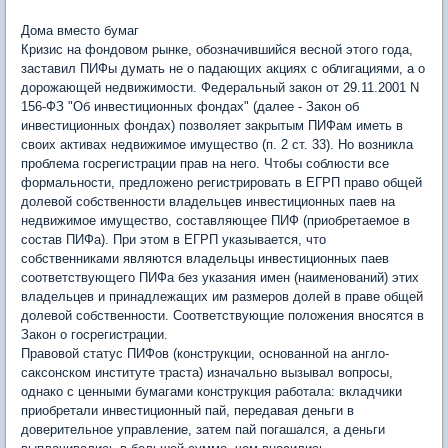
Дома вместо бумаг
Кризис на фондовом рынке, обозначившийся весной этого года,
заставил ПИФы думать не о падающих акциях с облигациями, а о
дорожающей недвижимости. Федеральный закон от 29.11.2001 N
156-ФЗ "Об инвестиционных фондах" (далее - Закон об
инвестиционных фондах) позволяет закрытым ПИФам иметь в
своих активах недвижимое имущество (п. 2 ст. 33). Но возникла
проблема госрегистрации прав на него. Чтобы соблюсти все
формальности, предложено регистрировать в ЕГРП право общей
долевой собственности владельцев инвестиционных паев на
недвижимое имущество, составляющее ПИФ (приобретаемое в
состав ПИФа). При этом в ЕГРП указывается, что
собственниками являются владельцы инвестиционных паев
соответствующего ПИФа без указания имен (наименований) этих
владельцев и принадлежащих им размеров долей в праве общей
долевой собственности. Соответствующие положения вносятся в
Закон о госрегистрации.
Правовой статус ПИФов (конструкции, основанной на англо-
саксонском институте траста) изначально вызывал вопросы,
однако с ценными бумагами конструкция работала: вкладчики
приобретали инвестиционный пай, передавая деньги в
доверительное управление, затем пай погашался, а деньги