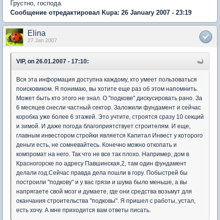
Грустно, господа.
Сообщение отредактировал Kupa: 26 January 2007 - 23:19
Elina
27 Jan 2007
VIP, on 26.01.2007 - 17:10:
Вся эта информация доступна каждому, кто умеет пользоваться
поисковиком. Я понимаю, вы хотите еще раз об этом напомнить.
Может быть кто этого не знал. О "подкове" дискусировать рано. За
6 месяцев снесли частный сектор. Заложили фундамент и сейчас
коробка уже более 6 этажей. Это учтите, строятся сразу 10 секций
и зимой. И даже погода благоприятствует строителям. И еще,
главным инвестором стройки является Капитал Инвест у которого
деньги есть, не сомневайтесь. Конечно можно откопать и
компромат на него. Так что не все так плохо. Например, дом в
Красногорске по адресу Павшинская,2, там один фундамент
делали год.Сейчас правда дела пошли в гору. Побыстрей бы
построили "подкову" и у вас грязи и шума было меньше, а вы
напрягаете свой мозг и думаете, где они средства возьмут для
оканчания строительства "подковы". Я пришел с работы, устал,
есть хочу. А мне приходится вам ответы писать.