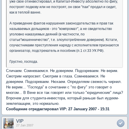
уже свое отинвестировал, и Капитал-Инвесту абсолютно по фигу,
построят подкову или не построят, он свои "паи" продал и сидит,
как в теплой ванне.
А приведение фактов нарушения законодательства и прав так
называемых дольщиков - это "компромат", а не свидетельство
уголовно наказуемых деяний (в частности, по
статье"мошенничество", т.е. злоупотребление доверием). Кстати,
соучастниками преступления наряду с исполнителем признаются
организатор, подстрекатель и пособник (п.1 ст.33 УК РФ).
Грустно, господа.
Сличаем. Сомневаемся. Не доверяем. Подозреваем. Не верим.
Смотрим напросвет. Смотрим в глаза. Сомневаемся. Не
доверяем. Подозреваем. Нюхаем. Определяем свежесть чирнил.
Не верим... "Господа" в сочетании с "по фигу" это говорит о
многом... В Вене все так говорят или только "юридические" лица?
Впрочем для студента-инвестора, который раньше был иудеем-
землепашцем, это нормально.
Сообщение отредактировал VIP: 27 January 2007 - 15:31
VIP
27 Jan 2007