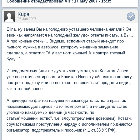
Сообщение отредактировал VIP: 17 May 2007 - 15:35
Kupa
26 Jan 2007
Elina, ну зачем Вы на голодного уставшего человека напали? Он
эвон как напрягается на голодный желудок ответы писать, а Вы...
А про кривые стены... Видимо, вспомнил старый анекдот про
пьяного мужика в автобусе, которому женщина замечание
сделала, а ответил: "А у вас ноги кривые! А я завтра трезвый
буду..."
И невдомек ему (или же думать уже устал), что Капитал-Инвест
уже свое отинвестировал, и Капитал-Инвесту абсолютно по фигу,
построят подкову или не построят, он свои "паи" продал и сидит,
как в теплой ванне.
А приведение фактов нарушения законодательства и прав так
называемых дольщиков - это "компромат", а не свидетельство
уголовно наказуемых деяний (в частности, по
статье"мошенничество", т.е. злоупотребление доверием). Кстати,
соучастниками преступления наряду с исполнителем признаются
организатор, подстрекатель и пособник (п.1 ст.33 УК РФ).