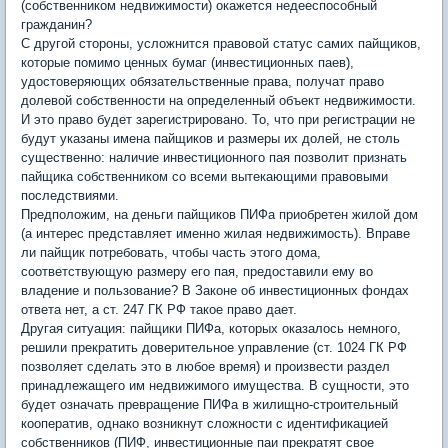
(собственником недвижимости) окажется недееспособный
гражданин?
С другой стороны, усложнится правовой статус самих пайщиков,
которые помимо ценных бумаг (инвестиционных паев),
удостоверяющих обязательственные права, получат право
долевой собственности на определенный объект недвижимости.
И это право будет зарегистрировано. То, что при регистрации не
будут указаны имена пайщиков и размеры их долей, не столь
существенно: наличие инвестиционного пая позволит признать
пайщика собственником со всеми вытекающими правовыми
последствиями.
Предположим, на деньги пайщиков ПИФа приобретен жилой дом
(а интерес представляет именно жилая недвижимость). Вправе
ли пайщик потребовать, чтобы часть этого дома,
соответствующую размеру его пая, предоставили ему во
владение и пользование? В Законе об инвестиционных фондах
ответа нет, а ст. 247 ГК РФ такое право дает.
Другая ситуация: пайщики ПИФа, которых оказалось немного,
решили прекратить доверительное управление (ст. 1024 ГК РФ
позволяет сделать это в любое время) и произвести раздел
принадлежащего им недвижимого имущества. В сущности, это
будет означать превращение ПИФа в жилищно-строительный
кооператив, однако возникнут сложности с идентификацией
собственников (ПИФ, инвестиционные паи прекратят свое