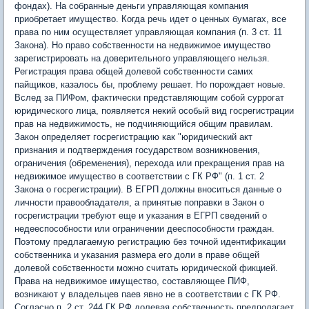
фондах). На собранные деньги управляющая компания
приобретает имущество. Когда речь идет о ценных бумагах, все
права по ним осуществляет управляющая компания (п. 3 ст. 11
Закона). Но право собственности на недвижимое имущество
зарегистрировать на доверительного управляющего нельзя.
Регистрация права общей долевой собственности самих
пайщиков, казалось бы, проблему решает. Но порождает новые.
Вслед за ПИФом, фактически представляющим собой суррогат
юридического лица, появляется некий особый вид госрегистрации
прав на недвижимость, не подчиняющийся общим правилам.
Закон определяет госрегистрацию как "юридический акт
признания и подтверждения государством возникновения,
ограничения (обременения), перехода или прекращения прав на
недвижимое имущество в соответствии с ГК РФ" (п. 1 ст. 2
Закона о госрегистрации). В ЕГРП должны вноситься данные о
личности правообладателя, а принятые поправки в Закон о
госрегистрации требуют еще и указания в ЕГРП сведений о
недееспособности или ограничении дееспособности граждан.
Поэтому предлагаемую регистрацию без точной идентификации
собственника и указания размера его доли в праве общей
долевой собственности можно считать юридической фикцией.
Права на недвижимое имущество, составляющее ПИФ,
возникают у владельцев паев явно не в соответствии с ГК РФ.
Согласно п. 2 ст. 244 ГК РФ долевая собственность предполагает