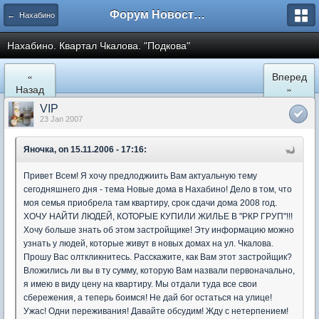
Форум Новостройки
← Нахабино
Нахабино. Квартал Чкалова. "Подкова"
«
Вперед
Назад
»
VIP
23 Jan 2007
Яночка, on 15.11.2006 - 17:16:
Привет Всем! Я хочу предлоджиить Вам актуальную тему
сегодняшнего дня - тема Новые дома в Нахабино! Дело в том, что
моя семья приобрела там квартиру, срок сдачи дома 2008 год.
ХОЧУ НАЙТИ ЛЮДЕЙ, КОТОРЫЕ КУПИЛИ ЖИЛЬЕ В "РКР ГРУП"!!!
Хочу больше знать об этом застройщике! Эту информацию можно
узнать у людей, которые живут в новых домах на ул. Чкалова.
Прошу Вас олткликнитесь. Расскажите, как Вам этот застройщик?
Вложились ли вы в ту сумму, которую Вам назвали первоначально,
я имею в виду цену на квартиру. Мы отдали туда все свои
сбережения, а теперь боимся! Не дай бог остаться на улице!
Ужас! Одни переживания! Давайте обсудим! Жду с нетерпением!