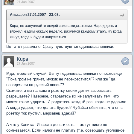
27 Jan 2007
Анька, on 27.01.2007 - 23:03:
Кupa, не запугивайте людей законами,статьями. Народ деньги
вложил, ездим каждую неделю, разуемся каждому этажу. Ну когда
кинут, тогда и будем напрягаться.
Вот это правильно. Сразу чувствуются единомышленники.
Kupa
27 Jan 2007
Мда, тяжелый случай. Вы тут единомышленники по пословице
"Пока гром не грянет, мужик не перекрестится"? или же "да
понадеялся на русский авось"?
Скажите, а вы пальцы в розетку своим детям засовывать
разрешаете? Наверное, стараетесь их не запугивать тем, что
может током ударить. И радуетесь каждый раз, когда не ударило.
А когда ударит, что делать будете? Чубайса обвинять, что он в
розетку ток пустил, мерзавец эдакий?
А что у Капитал-Инвеста деньги есть - так тут никто не
сомневается. Если налоги не платить (т.е. совершать уголовное