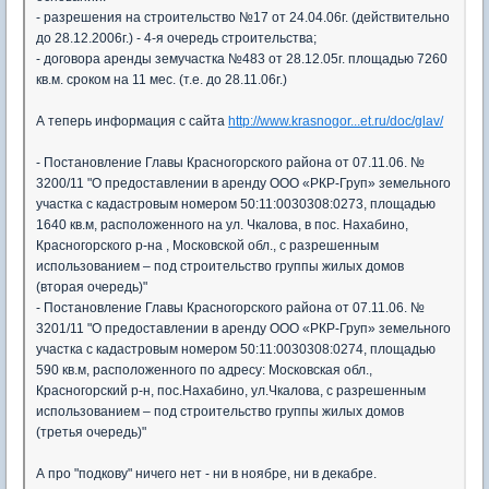
- разрешения на строительство №17 от 24.04.06г. (действительно
до 28.12.2006г.) - 4-я очередь строительства;
- договора аренды земучастка №483 от 28.12.05г. площадью 7260
кв.м. сроком на 11 мес. (т.е. до 28.11.06г.)
А теперь информация с сайта
http://www.krasnogor...et.ru/doc/glav/
- Постановление Главы Красногорского района от 07.11.06. №
3200/11 "О предоставлении в аренду ООО «РКР-Груп» земельного
участка с кадастровым номером 50:11:0030308:0273, площадью
1640 кв.м, расположенного на ул. Чкалова, в пос. Нахабино,
Красногорского р-на , Московской обл., с разрешенным
использованием – под строительство группы жилых домов
(вторая очередь)"
- Постановление Главы Красногорского района от 07.11.06. №
3201/11 "О предоставлении в аренду ООО «РКР-Груп» земельного
участка с кадастровым номером 50:11:0030308:0274, площадью
590 кв.м, расположенного по адресу: Московская обл.,
Красногорский р-н, пос.Нахабино, ул.Чкалова, с разрешенным
использованием – под строительство группы жилых домов
(третья очередь)"
А про "подкову" ничего нет - ни в ноябре, ни в декабре.