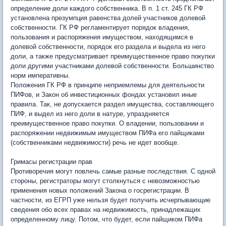
определение доли каждого собственника. В п. 1 ст. 245 ГК РФ
установлена презумпция равенства долей участников долевой
собственности. ГК РФ регламентирует порядок владения,
пользования и распоряжения имуществом, находящимся в
долевой собственности, порядок его раздела и выдела из него
доли, а также предусматривает преимущественное право покупки
доли другими участниками долевой собственности. Большинство
норм императивны.
Положения ГК РФ в принципе неприемлемы для деятельности
ПИФов, и Закон об инвестиционных фондах установил иные
правила. Так, не допускается раздел имущества, составляющего
ПИФ, и выдел из него доли в натуре, упраздняется
преимущественное право покупки. О владении, пользовании и
распоряжении недвижимым имуществом ПИФа его пайщиками
(собственниками недвижимости) речь не идет вообще.
Гримасы регистрации прав
Противоречия могут повлечь самые разные последствия. С одной
стороны, регистраторы могут столкнуться с невозможностью
применения новых положений Закона о госрегистрации. В
частности, из ЕГРП уже нельзя будет получить исчерпывающие
сведения обо всех правах на недвижимость, принадлежащих
определенному лицу. Потом, что будет, если пайщиком ПИФа