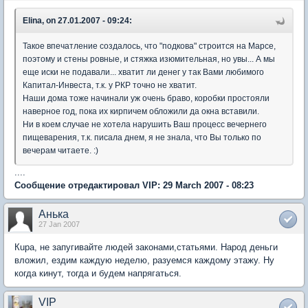
Elina, on 27.01.2007 - 09:24:
Такое впечатление создалось, что "подкова" строится на Марсе,
поэтому и стены ровные, и стяжка изюмительная, но увы... А мы
еще иски не подавали... хватит ли денег у так Вами любимого
Капитал-Инвеста, т.к. у РКР точно не хватит.
Наши дома тоже начинали уж очень браво, коробки простояли
наверное год, пока их кирпичем обложили да окна вставили.
Ни в коем случае не хотела нарушить Ваш процесс вечернего
пищеварения, т.к. писала днем, я не знала, что Вы только по
вечерам читаете. :)
....
Сообщение отредактировал VIP: 29 March 2007 - 08:23
Анька
27 Jan 2007
Кupa, не запугивайте людей законами,статьями. Народ деньги
вложил, ездим каждую неделю, разуемся каждому этажу. Ну
когда кинут, тогда и будем напрягаться.
VIP