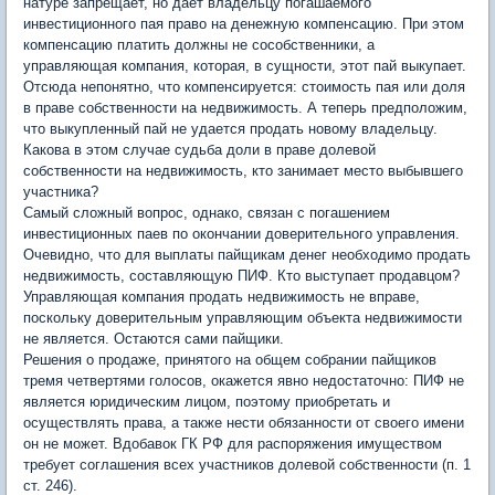
натуре запрещает, но дает владельцу погашаемого
инвестиционного пая право на денежную компенсацию. При этом
компенсацию платить должны не сособственники, а
управляющая компания, которая, в сущности, этот пай выкупает.
Отсюда непонятно, что компенсируется: стоимость пая или доля
в праве собственности на недвижимость. А теперь предположим,
что выкупленный пай не удается продать новому владельцу.
Какова в этом случае судьба доли в праве долевой
собственности на недвижимость, кто занимает место выбывшего
участника?
Самый сложный вопрос, однако, связан с погашением
инвестиционных паев по окончании доверительного управления.
Очевидно, что для выплаты пайщикам денег необходимо продать
недвижимость, составляющую ПИФ. Кто выступает продавцом?
Управляющая компания продать недвижимость не вправе,
поскольку доверительным управляющим объекта недвижимости
не является. Остаются сами пайщики.
Решения о продаже, принятого на общем собрании пайщиков
тремя четвертями голосов, окажется явно недостаточно: ПИФ не
является юридическим лицом, поэтому приобретать и
осуществлять права, а также нести обязанности от своего имени
он не может. Вдобавок ГК РФ для распоряжения имуществом
требует соглашения всех участников долевой собственности (п. 1
ст. 246).