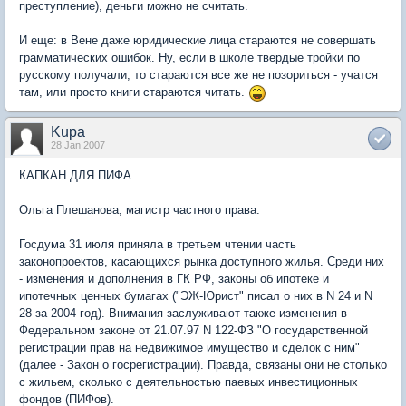
преступление), деньги можно не считать.
И еще: в Вене даже юридические лица стараются не совершать
грамматических ошибок. Ну, если в школе твердые тройки по
русскому получали, то стараются все же не позориться - учатся
там, или просто книги стараются читать.
Kupa
28 Jan 2007
КАПКАН ДЛЯ ПИФА
Ольга Плешанова, магистр частного права.
Госдума 31 июля приняла в третьем чтении часть
законопроектов, касающихся рынка доступного жилья. Среди них
- изменения и дополнения в ГК РФ, законы об ипотеке и
ипотечных ценных бумагах ("ЭЖ-Юрист" писал о них в N 24 и N
28 за 2004 год). Внимания заслуживают также изменения в
Федеральном законе от 21.07.97 N 122-ФЗ "О государственной
регистрации прав на недвижимое имущество и сделок с ним"
(далее - Закон о госрегистрации). Правда, связаны они не столько
с жильем, сколько с деятельностью паевых инвестиционных
фондов (ПИФов).