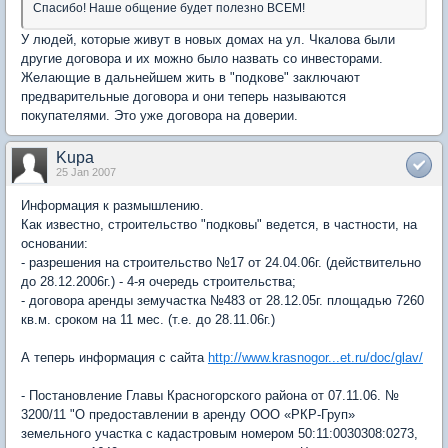
Спасибо! Наше общение будет полезно ВСЕМ!
У людей, которые живут в новых домах на ул. Чкалова были
другие договора и их можно было назвать со инвесторами.
Желающие в дальнейшем жить в "подкове" заключают
предварительные договора и они теперь называются
покупателями. Это уже договора на доверии.
Kupa
25 Jan 2007
Информация к размышлению.
Как известно, строительство "подковы" ведется, в частности, на
основании:
- разрешения на строительство №17 от 24.04.06г. (действительно
до 28.12.2006г.) - 4-я очередь строительства;
- договора аренды земучастка №483 от 28.12.05г. площадью 7260
кв.м. сроком на 11 мес. (т.е. до 28.11.06г.)
А теперь информация с сайта
http://www.krasnogor...et.ru/doc/glav/
- Постановление Главы Красногорского района от 07.11.06. №
3200/11 "О предоставлении в аренду ООО «РКР-Груп»
земельного участка с кадастровым номером 50:11:0030308:0273,