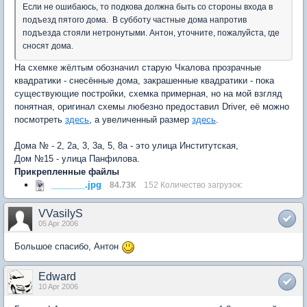
Если не ошибаюсь, то подкова должна быть со стороны входа в
подъезд пятого дома. В субботу частные дома напротив
подъезда стояли нетронутыми. Антон, уточните, пожалуйста, где
сносят дома.
На схемке жёлтым обозначил старую Чкалова прозрачные
квадратики - снесённые дома, закрашенные квадратики - пока
существующие постройки, схемка примерная, но на мой взгляд
понятная, оригинал схемы любезно предоставил Driver, её можно
посмотреть
здесь
, а увеличенный размер
здесь
.
Дома № - 2, 2а, 3, 3а, 5, 8а - это улица Институтская,
Дом №15 - улица Панфилова.
Прикрепленные файлы
_______.jpg
84.73К
152 Количество загрузок:
VVasilyS
05 Apr 2006
Большое спасибо, Антон
Edward
10 Apr 2006