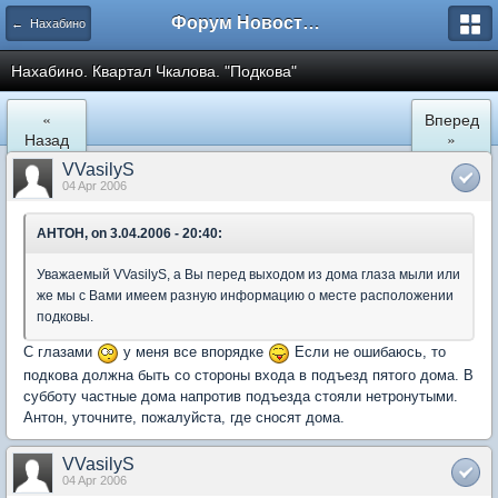
Форум Новостройки
← Нахабино
Нахабино. Квартал Чкалова. "Подкова"
«
Вперед
Назад
»
VVasilyS
04 Apr 2006
AHTOH, on 3.04.2006 - 20:40:
Уважаемый VVasilyS, а Вы перед выходом из дома глаза мыли или
же мы с Вами имеем разную информацию о месте расположении
подковы.
С глазами
у меня все впорядке
Если не ошибаюсь, то
подкова должна быть со стороны входа в подъезд пятого дома. В
субботу частные дома напротив подъезда стояли нетронутыми.
Антон, уточните, пожалуйста, где сносят дома.
VVasilyS
04 Apr 2006