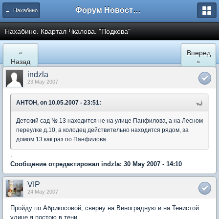
Форум Новостройки
← Нахабино
Нахабино. Квартал Чкалова. "Подкова"
«
Вперед
Назад
»
indzla
23 May 2007
AHTOH, on 10.05.2007 - 23:51:
Детский сад № 13 находится не на улице Панфилова, а на Лесном
переулке д.10, а колодец действительно находится рядом, за
домом 13 как раз по Панфилова.
.
Сообщение отредактировал indzla: 30 May 2007 - 14:10
VIP
24 May 2007
Пройду по Абрикосовой, сверну на Виноградную и на Тенистой
улице я постою в тени...