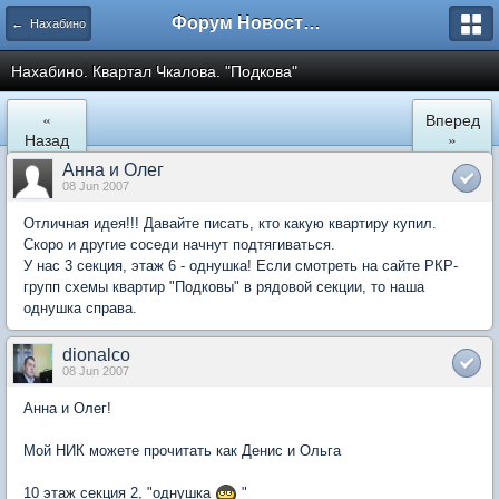
Форум Новостройки
← Нахабино
Нахабино. Квартал Чкалова. "Подкова"
«
Вперед
Назад
»
Анна и Олег
08 Jun 2007
Отличная идея!!! Давайте писать, кто какую квартиру купил.
Скоро и другие соседи начнут подтягиваться.
У нас 3 секция, этаж 6 - однушка! Если смотреть на сайте РКР-
групп схемы квартир "Подковы" в рядовой секции, то наша
однушка справа.
dionalco
08 Jun 2007
Анна и Олег!
Мой НИК можете прочитать как Денис и Ольга
10 этаж секция 2, "однушка
"