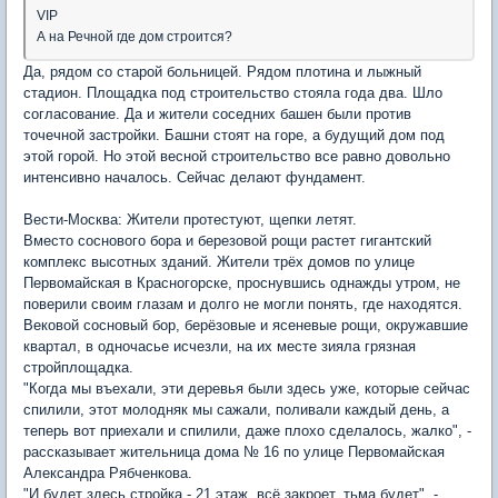
VIP
А на Речной где дом строится?
Да, рядом со старой больницей. Рядом плотина и лыжный
стадион. Площадка под строительство стояла года два. Шло
согласование. Да и жители соседних башен были против
точечной застройки. Башни стоят на горе, а будущий дом под
этой горой. Но этой весной строительство все равно довольно
интенсивно началось. Сейчас делают фундамент.
Вести-Москва: Жители протестуют, щепки летят.
Вместо соснового бора и березовой рощи растет гигантский
комплекс высотных зданий. Жители трёх домов по улице
Первомайская в Красногорске, проснувшись однажды утром, не
поверили своим глазам и долго не могли понять, где находятся.
Вековой сосновый бор, берёзовые и ясеневые рощи, окружавшие
квартал, в одночасье исчезли, на их месте зияла грязная
стройплощадка.
"Когда мы въехали, эти деревья были здесь уже, которые сейчас
спилили, этот молодняк мы сажали, поливали каждый день, а
теперь вот приехали и спилили, даже плохо сделалось, жалко", -
рассказывает жительница дома № 16 по улице Первомайская
Александра Рябченкова.
"И будет здесь стройка - 21 этаж, всё закроет, тьма будет", -