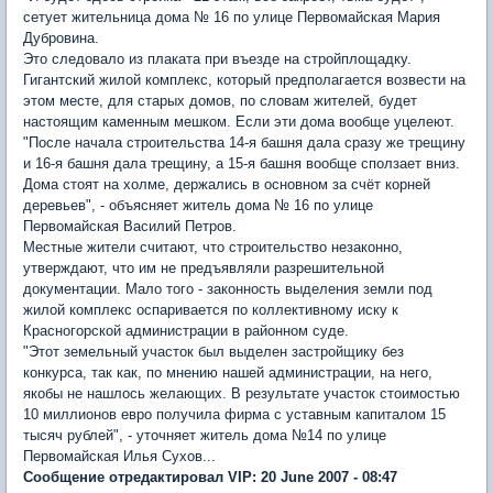
сетует жительница дома № 16 по улице Первомайская Мария
Дубровина.
Это следовало из плаката при въезде на стройплощадку.
Гигантский жилой комплекс, который предполагается возвести на
этом месте, для старых домов, по словам жителей, будет
настоящим каменным мешком. Если эти дома вообще уцелеют.
"После начала строительства 14-я башня дала сразу же трещину
и 16-я башня дала трещину, а 15-я башня вообще сползает вниз.
Дома стоят на холме, держались в основном за счёт корней
деревьев", - объясняет житель дома № 16 по улице
Первомайская Василий Петров.
Местные жители считают, что строительство незаконно,
утверждают, что им не предъявляли разрешительной
документации. Мало того - законность выделения земли под
жилой комплекс оспаривается по коллективному иску к
Красногорской администрации в районном суде.
"Этот земельный участок был выделен застройщику без
конкурса, так как, по мнению нашей администрации, на него,
якобы не нашлось желающих. В результате участок стоимостью
10 миллионов евро получила фирма с уставным капиталом 15
тысяч рублей", - уточняет житель дома №14 по улице
Первомайская Илья Сухов...
Сообщение отредактировал VIP: 20 June 2007 - 08:47