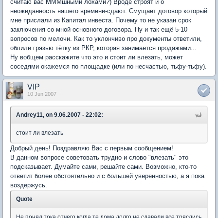
считаю вас МММшными лохами?) Вроде строят и о
неожиданность нашего времени-сдают. Смущает договор который
мне прислали из Капитал инвеста. Почему то не указан срок
заключения со мной основного договора. Ну и так ещё 5-10
вопросов по мелочи. Как то уклончиво про документы ответили,
облили грязью тётку из РКР, которая занимается продажами...
Ну вобщем расскажите что это и стоит ли влезать, может
соседями окажемся по площадке (или по несчастью, тьфу-тьфу).
VIP
10 Jun 2007
Andrey11, on 9.06.2007 - 22:02:
стоит ли влезать
Добрый день! Поздравляю Вас с первым сообщением!
В данном вопросе советовать трудно и слово "влезать" это
подсказывает. Думайте сами, решайте сами. Возможно, кто-то
ответит более обстоятельно и с большей уверенностью, а я пока
воздержусь.
Quote
Не понял тока отчего когда те дома долго не сдавали все тряслись