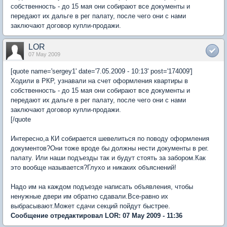
собственность - до 15 мая они собирают все документы и
передают их дальге в рег палату, после чего они с нами
заключают договор купли-продажи.
LOR
07 May 2009
[quote name='sergey1' date='7.05.2009 - 10:13' post='174009']
Ходили в РКР, узнавали на счет оформления квартиры в
собственность - до 15 мая они собирают все документы и
передают их дальге в рег палату, после чего они с нами
заключают договор купли-продажи.
[/quote
Интересно,а КИ собирается шевелиться по поводу оформления
документов?Они тоже вроде бы должны нести документы в рег.
палату. Или наши подъезды так и будут стоять за забором.Как
это вообще называется?Глухо и никаких объяснений!
Надо им на каждом подъезде написать объявления, чтобы
ненужные двери им обратно сдавали.Все-равно их
выбрасывают.Может сдачи секций пойдут быстрее.
Сообщение отредактировал LOR: 07 May 2009 - 11:36