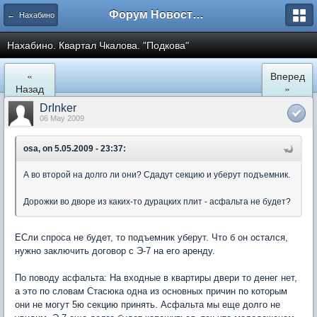
Форум Новостройки
← Нахабино
Нахабино. Квартал Чкалова. "Подкова"
«
Вперед
Назад
»
DrInker
06 May 2009
osa, on 5.05.2009 - 23:37:
А во второй на долго ли они? Сдадут секцию и уберут подъемник.
Дорожки во дворе из каких-то дурацких плит - асфальта не будет?
ЕСли спроса не будет, то подъемник уберут. Что б он остался,
нужно заключить договор с Э-7 на его аренду.
По поводу асфальта: На входные в квартиры двери то денег нет,
а это по словам Стасюка одна из основных причин по которым
они не могут 5ю секцию принять. Асфальта мы еще долго не