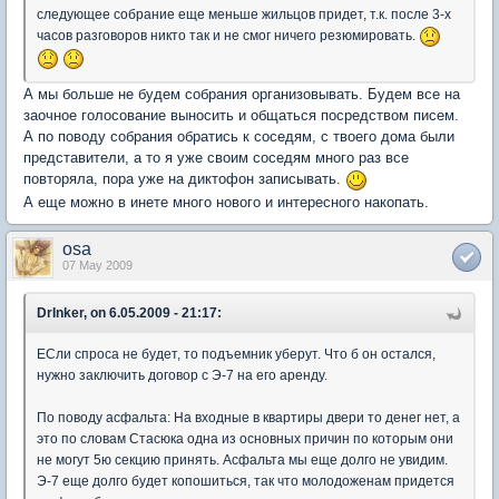
следующее собрание еще меньше жильцов придет, т.к. после 3-х
часов разговоров никто так и не смог ничего резюмировать.
А мы больше не будем собрания организовывать. Будем все на
заочное голосование выносить и общаться посредством писем.
А по поводу собрания обратись к соседям, с твоего дома были
представители, а то я уже своим соседям много раз все
повторяла, пора уже на диктофон записывать.
А еще можно в инете много нового и интересного накопать.
osa
07 May 2009
DrInker, on 6.05.2009 - 21:17:
ЕСли спроса не будет, то подъемник уберут. Что б он остался,
нужно заключить договор с Э-7 на его аренду.
По поводу асфальта: На входные в квартиры двери то денег нет, а
это по словам Стасюка одна из основных причин по которым они
не могут 5ю секцию принять. Асфальта мы еще долго не увидим.
Э-7 еще долго будет копошиться, так что молодоженам придется