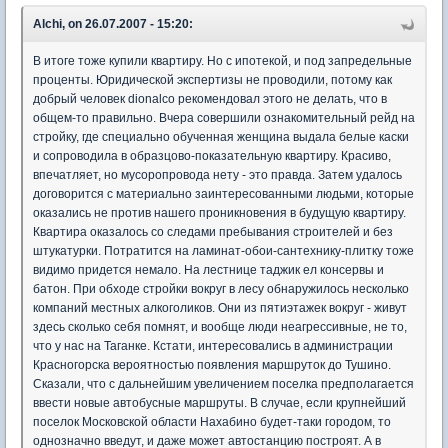
Alchi, on 26.07.2007 - 15:20:
В итоге тоже купили квартиру. Но с ипотекой, и под запредельные
проценты. Юридической экспертизы не проводили, потому как
добрый человек dionalco рекомендовал этого не делать, что в
общем-то правильно. Вчера совершили ознакомительный рейд на
стройку, где специально обученная женщина выдала белые каски
и сопроводила в образцово-показательную квартиру. Красиво,
впечатляет, но мусоропровода нету - это правда. Затем удалось
договорится с материально заинтересованными людьми, которые
оказались не против нашего проникновения в будущую квартиру.
Квартира оказалось со следами пребывания строителей и без
штукатурки. Потратится на ламинат-обои-сантехнику-плитку тоже
видимо придется немало. На лестнице таджик ел консервы и
батон. При обходе стройки вокруг в лесу обнаружилось несколько
компаний местных алкоголиков. Они из пятиэтажек вокруг - живут
здесь сколько себя помнят, и вообще люди неагрессивные, не то,
что у нас на Таганке. Кстати, интересовались в администрации
Красногорска вероятностью появления маршруток до Тушино.
Сказали, что с дальнейшим увеличением поселка предполагается
ввести новые автобусные маршруты. В случае, если крупнейший
поселок Московской области Нахабино будет-таки городом, то
однозначно введут, и даже может автостанцию построят. А в