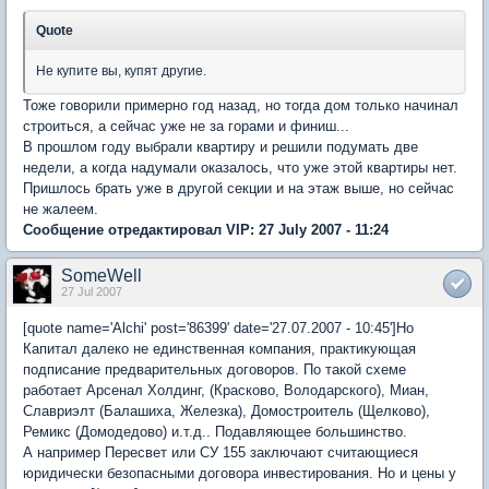
Quote
Не купите вы, купят другие.
Тоже говорили примерно год назад, но тогда дом только начинал
строиться, а сейчас уже не за горами и финиш...
В прошлом году выбрали квартиру и решили подумать две
недели, а когда надумали оказалось, что уже этой квартиры нет.
Пришлось брать уже в другой секции и на этаж выше, но сейчас
не жалеем.
Сообщение отредактировал VIP: 27 July 2007 - 11:24
SomeWell
27 Jul 2007
[quote name='Alchi' post='86399' date='27.07.2007 - 10:45']Но
Капитал далеко не единственная компания, практикующая
подписание предварительных договоров. По такой схеме
работает Арсенал Холдинг, (Красково, Володарского), Миан,
Славриэлт (Балашиха, Железка), Домостроитель (Щелково),
Ремикс (Домодедово) и.т.д.. Подавляющее большинство.
А например Пересвет или СУ 155 заключают считающиеся
юридически безопасными договора инвестирования. Но и цены у