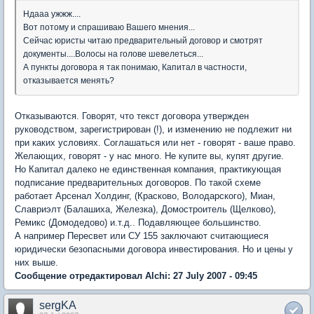
Ндааа ужжж....
Вот потому и спрашиваю Вашего мнения...
Сейчас юристы читаю предварительный договор и смотрят
документы....Волосы на голове шевелеться...
А пункты договора я так понимаю, Капитал в частности,
отказывается менять?
Отказываются. Говорят, что текст договора утвержден
руководством, зарегистрирован (!), и изменению не подлежит ни
при каких условиях. Соглашаться или нет - говорят - ваше право.
Желающих, говорят - у нас много. Не купите вы, купят другие.
Но Капитал далеко не единственная компания, практикующая
подписание предварительных договоров. По такой схеме
работает Арсенал Холдинг, (Красково, Володарского), Миан,
Славриэлт (Балашиха, Железка), Домостроитель (Щелково),
Ремикс (Домодедово) и.т.д.. Подавляющее большинство.
А например Пересвет или СУ 155 заключают считающиеся
юридически безопасными договора инвестирования. Но и цены у
них выше.
Сообщение отредактировал Alchi: 27 July 2007 - 09:45
sergKA