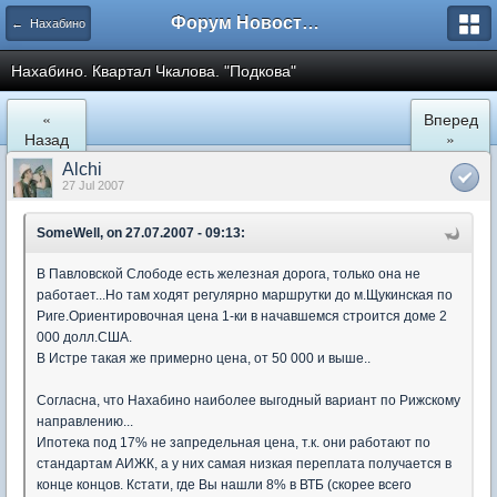
Форум Новостройки
← Нахабино
Нахабино. Квартал Чкалова. "Подкова"
«
Вперед
Назад
»
Alchi
27 Jul 2007
SomeWell, on 27.07.2007 - 09:13:
В Павловской Слободе есть железная дорога, только она не
работает...Но там ходят регулярно маршрутки до м.Щукинская по
Риге.Ориентировочная цена 1-ки в начавшемся строится доме 2
000 долл.США.
В Истре такая же примерно цена, от 50 000 и выше..
Согласна, что Нахабино наиболее выгодный вариант по Рижскому
направлению...
Ипотека под 17% не запредельная цена, т.к. они работают по
стандартам АИЖК, а у них самая низкая переплата получается в
конце концов. Кстати, где Вы нашли 8% в ВТБ (скорее всего