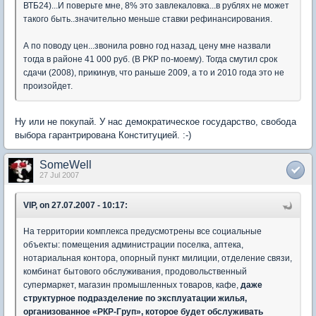
ВТБ24)...И поверьте мне, 8% это завлекаловка...в рублях не может
такого быть..значительно меньше ставки рефинансирования.
А по поводу цен...звонила ровно год назад, цену мне назвали
тогда в районе 41 000 руб. (В РКР по-моему). Тогда смутил срок
сдачи (2008), прикинув, что раньше 2009, а то и 2010 года это не
произойдет.
Ну или не покупай. У нас демократическое государство, свобода
выбора гарантрирована Конституцией. :-)
SomeWell
27 Jul 2007
VIP, on 27.07.2007 - 10:17:
На территории комплекса предусмотрены все социальные
объекты: помещения администрации поселка, аптека,
нотариальная контора, опорный пункт милиции, отделение связи,
комбинат бытового обслуживания, продовольственный
супермаркет, магазин промышленных товаров, кафе,
даже
структурное подразделение по эксплуатации жилья,
организованное «РКР-Груп», которое будет обслуживать