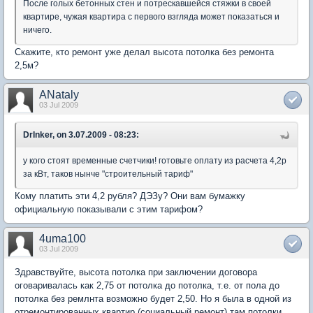
После голых бетонных стен и потрескавшейся стяжки в своей
квартире, чужая квартира с первого взгляда может показаться и
ничего.
Скажите, кто ремонт уже делал высота потолка без ремонта
2,5м?
ANataly
03 Jul 2009
DrInker, on 3.07.2009 - 08:23:
у кого стоят временные счетчики! готовьте оплату из расчета 4,2р
за кВт, таков нынче "строительный тариф"
Кому платить эти 4,2 рубля? ДЭЗу? Они вам бумажку
официальную показывали с этим тарифом?
4uma100
03 Jul 2009
Здравствуйте, высота потолка при заключении договора
оговаривалась как 2,75 от потолка до потолка, т.е. от пола до
потолка без ремлнта возможно будет 2,50. Но я была в одной из
отремонтированных квартир (социальный ремонт) там потолки