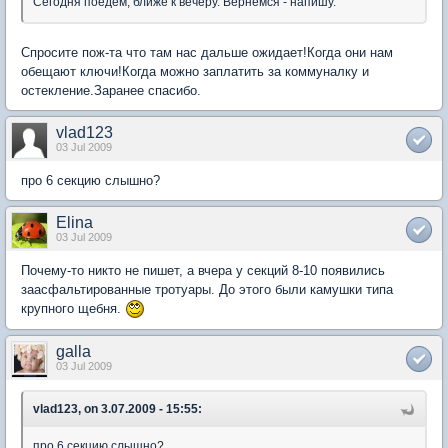
Сегодня поедем, ближе к вечеру. Вернемся - напишу.
Спросите пож-та что там нас дальше ожидает!Когда они нам
обещают ключи!Когда можно заплатить за коммуналку и
остекление.Заранее спасибо.
vlad123
03 Jul 2009
про 6 секцию слышно?
Elina
03 Jul 2009
Почему-то никто не пишет, а вчера у секций 8-10 появились
заасфальтированные тротуары. До этого были камушки типа
крупного щебня.
galla
03 Jul 2009
vlad123, on 3.07.2009 - 15:55:
про 6 секцию слышно?