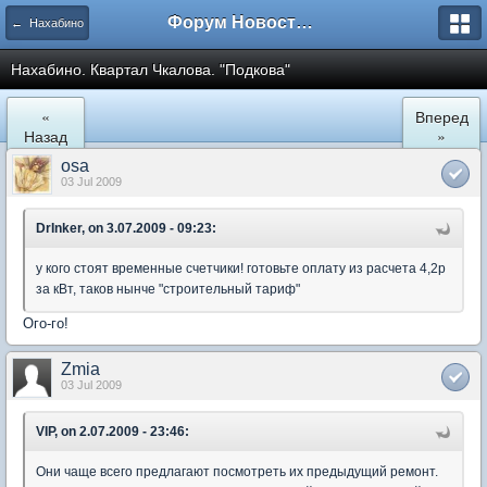
Форум Новостройки
← Нахабино
Нахабино. Квартал Чкалова. "Подкова"
«
Вперед
Назад
»
osa
03 Jul 2009
DrInker, on 3.07.2009 - 09:23:
у кого стоят временные счетчики! готовьте оплату из расчета 4,2р
за кВт, таков нынче "строительный тариф"
Ого-го!
Zmia
03 Jul 2009
VIP, on 2.07.2009 - 23:46:
Они чаще всего предлагают посмотреть их предыдущий ремонт.