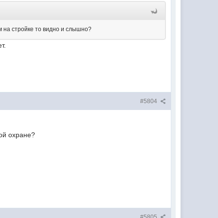
ам на стройке то видно и слышно?
т.
#5804
ной охране?
#5805