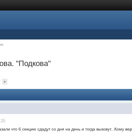
но
ова. "Подкова"
»
8:55
азали что 6 секцию сдадут со дня на день и тогда вызовут...Кому в