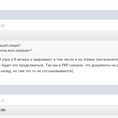
0:06
Вашей секции?
 ночь всех запирают?
 утра и 8 вечера и закрывают, в том числе и на этажах (металичес
го будет это продолжаться. Так как в РКР сказали, что документы н
назад, но там что то не состыковывается)
0:21
1:06: