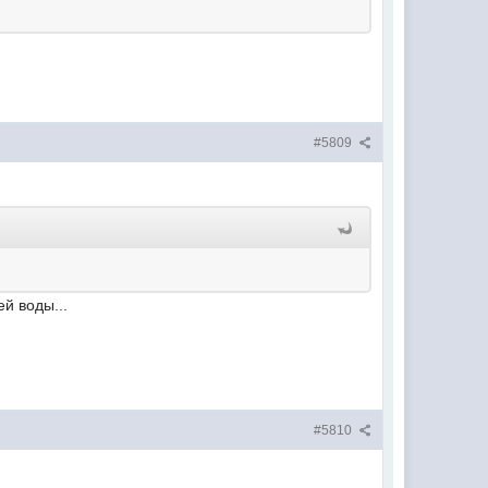
#5809
й воды...
#5810