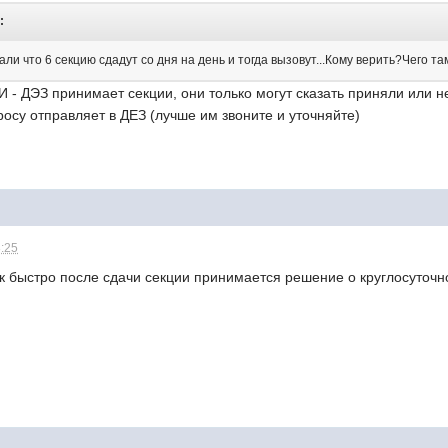
:
али что 6 секцию сдадут со дня на день и тогда вызовут...Кому верить?Чего т
И - ДЭЗ принимает секции, они только могут сказать приняли или не
росу отправляет в ДЕЗ (лучше им звоните и уточняйте)
8:25
ак быстро после сдачи секции принимается решение о круглосуточ