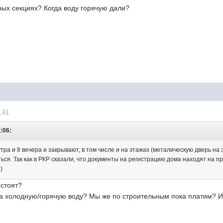
ных секциях? Когда воду горячую дали?
0:41
1:06:
утра и 8 вечера и закрывают, в том числе и на этажах (металическую дверь на 
ься. Так как в РКР сказали, что документы на регистрацию дома находят на п
)
 стоят?
на холодную/горячую воду? Мы же по строительным пока платим? И