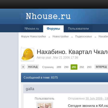
Nhouse.ru
Форумы
Пользователи
Форум Новостройки
→
Новостройки
→
Подмосковье
→
Нахаби
.
Нахабино. Квартал Чкал
Автор
yaal
,
Mar 21 2006 17:36
«
НАЗАД
ВПЕРЕД
Страниц
289
290
291
292
293
Сообщений в теме: 8375
galla
Пользователь
Отправлено
30 July 2009 - 1
Сегодня звонила в КИ,ск