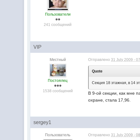
Пользователи
241 сообщений
VIP
Местный
Отправлено
31 July 2009 - 0
Quote
Постоялец
Секция 18 этажная, в 14 э
1538 сообщений
В 9-ой секции, как мне п
охране, стала 17,96.
sergey1
Пользователь
Отправлено
31 July 2009 - 0