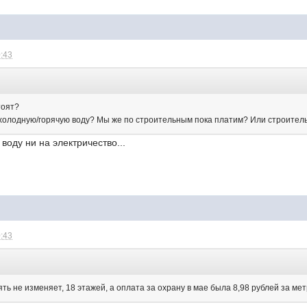
0:43
тоят?
 холодную/горячую воду? Мы же по строительным пока платим? Или строител
 воду ни на электричество...
0:43
ять не изменяет, 18 этажей, а оплата за охрану в мае была 8,98 рублей за мет