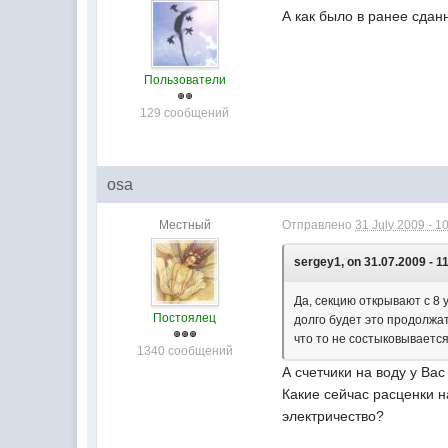
А как было в ранее сдан
Пользователи
129 сообщений
osa
Местный
Отправлено
31 July 2009 - 1
sergey1, on 31.07.2009 - 1
Да, секцию открывают с 8 
Постоялец
долго будет это продолжат
что то не состыковывается
1340 сообщений
А счетчики на воду у Вас
Какие сейчас расценки 
электричество?