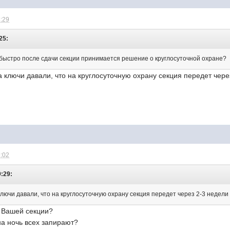
8:29
25:
к быстро после сдачи секции принимается решение о круглосуточной охране?
да ключи давали, что на круглосуточную охрану секция передет чер
9:02
9:29:
 ключи давали, что на круглосуточную охрану секция передет через 2-3 недели
в Вашей секции?
на ночь всех запирают?