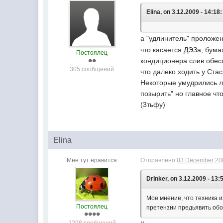
Elina, on 3.12.2009 - 14:18:
а "удлинитель" проложе
что касается ДЭЗа, бума
Постоялец
кондиционера слив обесп
305 сообщений
что далеко ходить у Ста
Некоторые умудрились ло
позырить" но главное чт
(3тьфу)
Elina
Мне тут нравится
Отправлено
03 December 200
DrInker, on 3.12.2009 - 13:
Мое мнение, что техника и
Постоялец
претензии предьявить обо
2298 сообщений