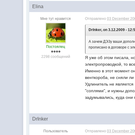
Elina
Мне тут нравится
Отправлено
03 December 200
DrInker, on 3.12.2009 - 12:
А зачем ДЭЗу ваши дополн
Постоялец
прописано в договоре с э
2298 сообщений
Я уже об этом писала, н
электропроводкой, то вс
Именно в этот момент он
венткороба, не сняли л
Удлинитель не является 
"соплями", и нужны допо
задумывались, куда они 
DrInker
Пользователь
Отправлено
03 December 200