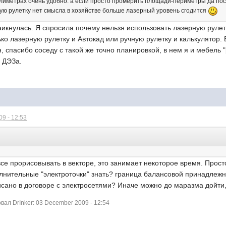
иллиметрах очень удобно. а если просто промерить площади-периметры да посч
ную рулетку нет смысла в хозяйстве больше лазерный уровень сгодится
аикнулась. Я спросила почему нельзя использовать лазерную рулет
ко лазерную рулетку и Автокад или ручную рулетку и калькулятор. 
, спасибо соседу с такой же точно планировкой, в нем я и мебель
я ДЭЗа.
9 - 12:53
все прорисовывать в векторе, это занимает некоторое время. Прост
лнительные "электроточки" знать? граница балансовой принадлежн
исано в договоре с электросетями? Иначе можно до маразма дойти,
ал DrInker: 03 December 2009 - 12:54