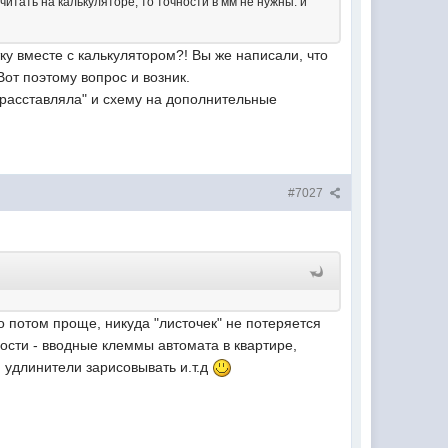
итать на калькуляторе, то точности в мм не нужны. и
ку вместе с калькулятором?! Вы же написали, что
Вот поэтому вопрос и возник.
 "расставляла" и схему на дополнительные
#7027
о потом проще, никуда "листочек" не потеряется
ости - вводные клеммы автомата в квартире,
 удлинители зарисовывать и.т.д