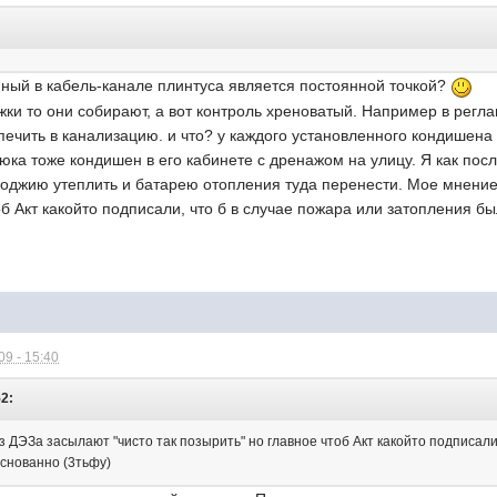
нный в кабель-канале плинтуса является постоянной точкой?
жки то они собирают, а вот контроль хреноватый. Например в регл
ечить в канализацию. и что? у каждого установленного кондишена
сюка тоже кондишен в его кабинете с дренажом на улицу. Я как по
джию утеплить и батарею отопления туда перенести. Мое мнение, 
об Акт какойто подписали, что б в случае пожара или затопления 
9 - 15:40
52:
з ДЭЗа засылают "чисто так позырить" но главное чтоб Акт какойто подписали
снованно (3тьфу)