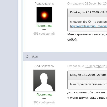
Пользователь
Отправлено
02 December 200
DrInker, on 2.12.2009 - 18:
спешели фо Ю , на сон гря
Постоялец
http://www.laserprib...m-niv
651 сообщений
Мне строители сказали, ч
собой.
DrInker
Пользователь
Отправлено
02 December 200
DES, on 2.12.2009 - 20:00:
Мне строители сказали, чт
до.. кирпича.. бетонные
Постоялец
у меня штукатурку лишь 
305 сообщений