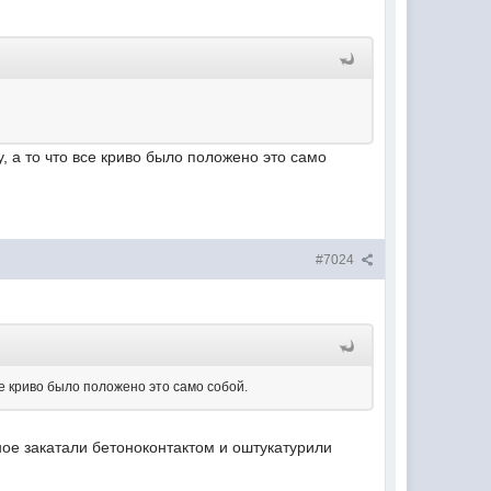
у, а то что все криво было положено это само
#7024
все криво было положено это само собой.
ное закатали бетоноконтактом и оштукатурили