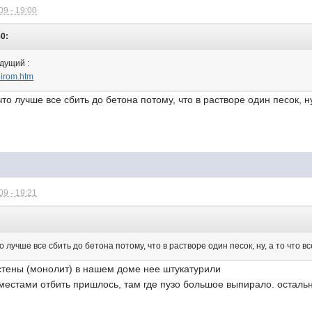
9 - 19:00
50:
дущий :
elirom.htm
то лучше все сбить до бетона потому, что в растворе один песок, н
9 - 19:21
о лучше все сбить до бетона потому, что в растворе один песок, ну, а то что 
 стены (монолит) в нашем доме нее штукатурили
местами отбить пришлось, там где пузо большое выпирало. осталь