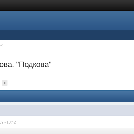
но
ова. "Подкова"
»
9 - 18:42