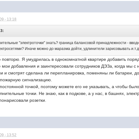
9 - 13:18
53:
ительные "электроточки" знать? граница балансовой принадлежности - вводн
лектросетями? Иначе можно до маразма дойти, удлинители зарисовывать и.т.
о повторю. Я умудрилась в однокомнатной квартире добавить порядка
е мои добавления и заинтересовали сотрудников ДЭЗа, когда мы с
и и смотрят сделана ли перепланировка, поменяны ли батареи, до
и пожарную сигнализацию.
постоянной точкой, поэтому можете его не указывать, а чтобы бы
лнительные точки. Не знаю, как в подкове, а у нас, в башнях, элек
понарисовали розетки.
9 - 13:52