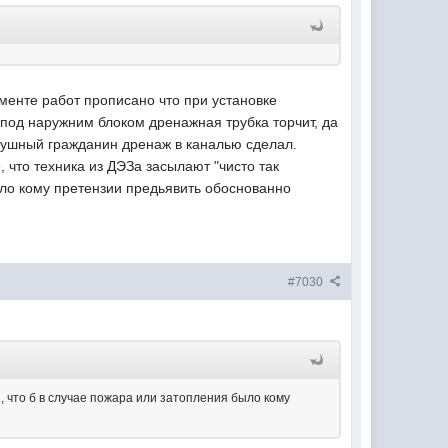
аменте работ прописано что при установке
 под наружним блоком дренажная трубка торчит, да
слушный гражданин дренаж в каналью сделал.
что техника из ДЭЗа засылают "чисто так
было кому претензии предьявить обоснованно
#7030
, что б в случае пожара или затопления было кому