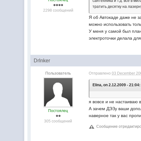
Постоялец
сантехника и т.д. все в м
тратить десятку на лазер
2298 сообщений
Я об Автокаде даже не з
можно использовать толь
У меня у самой был план
электроточки делала дл
DrInker
Пользователь
Отправлено
03 December 200
Elina, on 2.12.2009 - 21:04:
я вовсе и не настаиваю 
А зачем ДЭЗу ваши допо
Постоялец
наверное так у вас проп
305 сообщений
Сообщение отредактиров