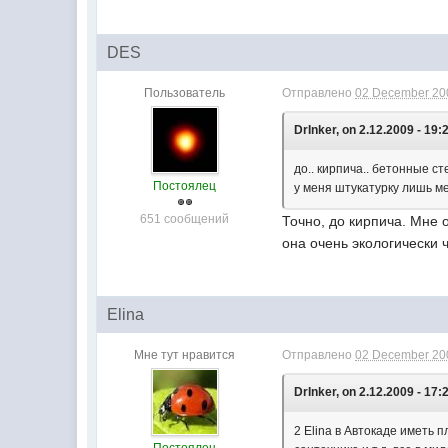
DES
Пользователь
Отправлено
02 December 200
DrInker, on 2.12.2009 - 19:
до.. кирпича.. бетонные с
Постоялец
у меня штукатурку лишь м
651 сообщений
Точно, до кирпича. Мне 
она очень экологически 
Elina
Мне тут нравится
Отправлено
02 December 200
DrInker, on 2.12.2009 - 17:
2 Elina в Автокаде иметь п