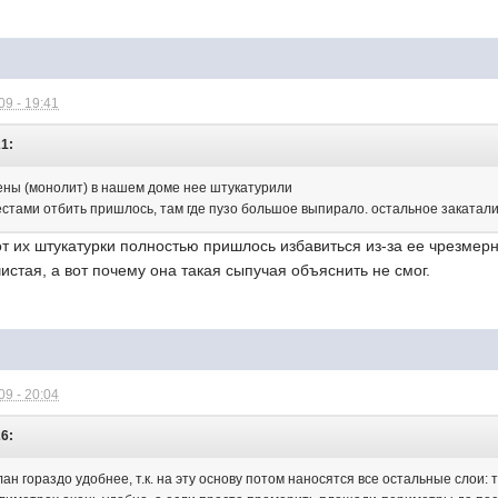
9 - 19:41
21:
тены (монолит) в нашем доме нее штукатурили
естами отбить пришлось, там где пузо большое выпирало. остальное закатал
от их штукатурки полностью пришлось избавиться из-за ее чрезмер
чистая, а вот почему она такая сыпучая объяснить не смог.
9 - 20:04
26:
лан гораздо удобнее, т.к. на эту основу потом наносятся все остальные слои: 