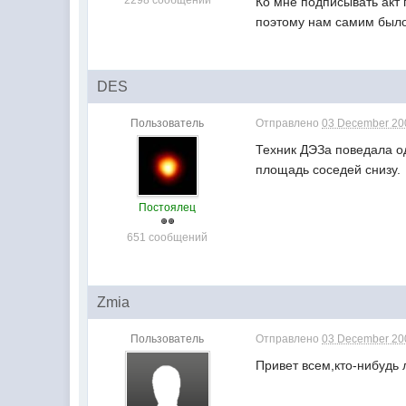
Ко мне подписывать акт 
поэтому нам самим было 
DES
Пользователь
Отправлено
03 December 200
Техник ДЭЗа поведала од
площадь соседей снизу.
Постоялец
651 сообщений
Zmia
Пользователь
Отправлено
03 December 200
Привет всем,кто-нибудь 