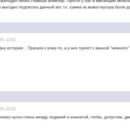
приходил лично главный инженер. Просто у нас в квитанцию включ
выгодно подписать данный акт, т.к. сумма за вывоз мусора была 
9 - 15:45
ну историю... Пришла к кому-то, а у них туалет с ванной "немного"
9 - 20:50
ломал кусок стены между лоджией и комнатой, чтобы, допустим, дв