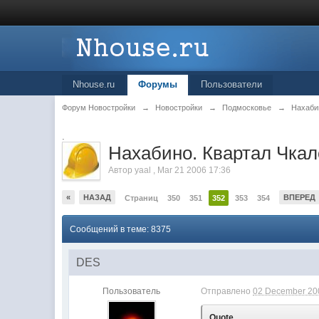
Nhouse.ru
Форумы
Пользователи
Форум Новостройки
→
Новостройки
→
Подмосковье
→
Нахаби
.
Нахабино. Квартал Чкал
Автор
yaal
,
Mar 21 2006 17:36
«
НАЗАД
ВПЕРЕД
Страниц
350
351
352
353
354
Сообщений в теме: 8375
DES
Пользователь
Отправлено
02 December 200
Quote