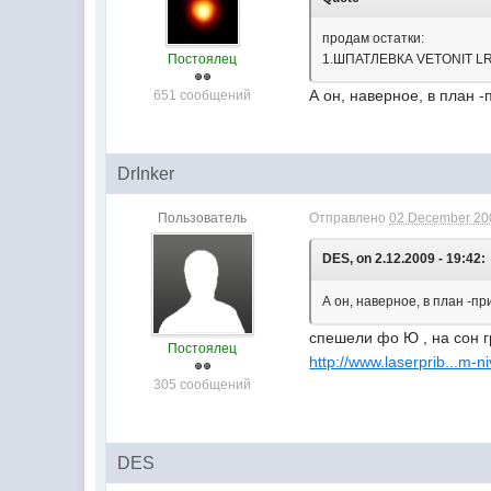
продам остатки:
Постоялец
1.ШПАТЛЕВКА VETONIT LR
А он, наверное, в план 
651 сообщений
DrInker
Пользователь
Отправлено
02 December 200
DES, on 2.12.2009 - 19:42:
А он, наверное, в план -
спешели фо Ю , на сон 
Постоялец
http://www.laserprib...m-n
305 сообщений
DES