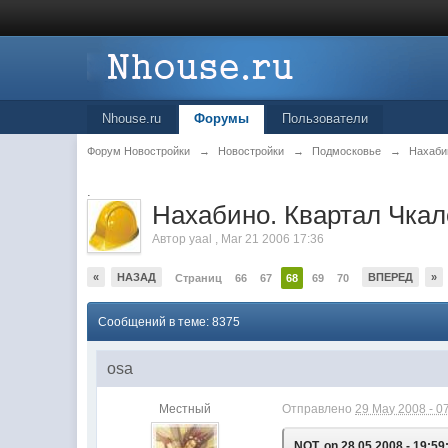
Nhouse.ru
Форумы
Пользователи
Форум Новостройки
→
Новостройки
→
Подмосковье
→
Нахаби
.
Нахабино. Квартал Чкал
Автор
yaal
,
Mar 21 2006 17:36
«
НАЗАД
ВПЕРЕД
»
Страниц
66
67
68
69
70
Сообщений в теме: 8375
osa
Местный
Отправлено
29 May 2008 - 0
NOT, on 28.05.2008 - 19:59