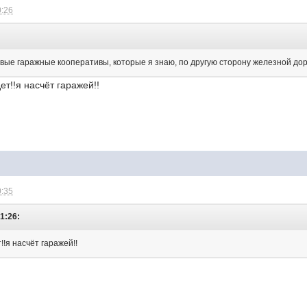
0:26
:
вые гаражные кооперативы, которые я знаю, по другую сторону железной доро
ет!!я насчёт гаражей!!
0:35
21:26:
!!я насчёт гаражей!!