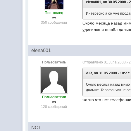
elena001, on 30.05.2008 - 
Постоялец
Интересно а он уже прода
350 сообщений
Около месяца назад мим
удивился и пошёл дальш
elena001
Пользователь
Отправлено
01 June 2008 - 
AlR, on 31.05.2008 - 10:27:
Около месяца назад мимо 
дальше. Телефончик не со
Пользователи
жалко что нет телефончик
128 сообщений
NOT