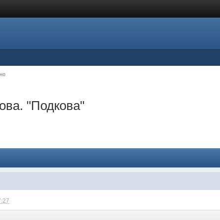
но
ова. "Подкова"
7:27
: