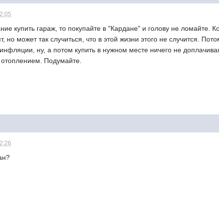
12:05
ание купить гараж, то покупайте в "Кардане" и голову не ломайте. 
, но может так случиться, что в этой жизни этого не случится. Пот
инфляции, ну, а потом купить в нужном месте ничего не доплачива
с отоплением. Подумайте.
12:26
ан?