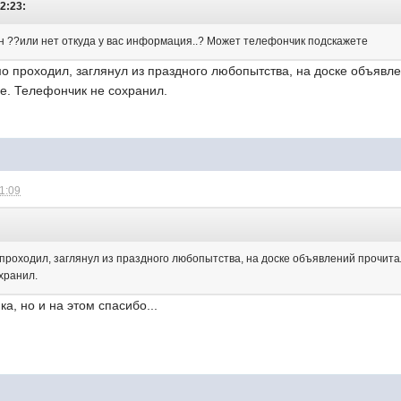
22:23:
н ??или нет откуда у вас информация..? Может телефончик подскажете
о проходил, заглянул из праздного любопытства, на доске объявл
е. Телефончик не сохранил.
21:09
проходил, заглянул из праздного любопытства, на доске объявлений прочит
хранил.
а, но и на этом спасибо...