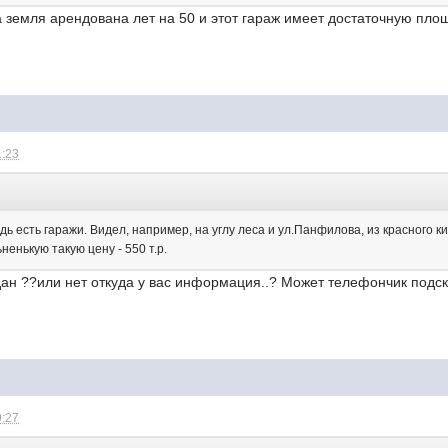
а земля арендована лет на 50 и этот гараж имеет достаточную площа
1:23
ь есть гаражи. Видел, например, на углу леса и ул.Панфилова, из красного 
ненькую такую цену - 550 т.р.
дан ??или нет откуда у вас информация..? Может телефончик подс
9:27