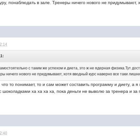
ру, понаблюдать в зале. Тренеры ничего нового не придумывают, 
12:14
11:
амостоятельно с таким же успехом и диета, это ж не ядерная физика.Тут до
ры ничего нового не придумывают, хотя вводный курс наверно все таки лишни
 что то понимает, то и сам может составить программу и диету, а я
ки с шоколадками ха ха ха ха, пока деньги не выволю за тренера и 
12:40