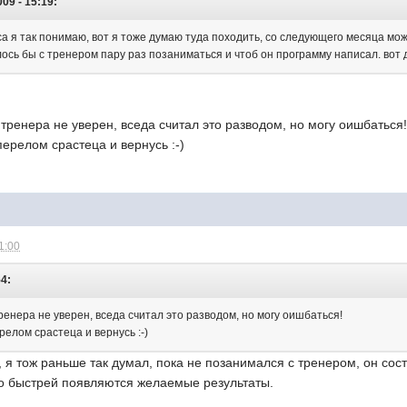
009 - 15:19:
са я так понимаю, вот я тоже думаю туда походить, со следующего месяца мож
ось бы с тренером пару раз позаниматься и чтоб он программу написал. вот д
 тренера не уверен, вседа считал это разводом, но могу оишбаться
перелом срастеца и вернусь :-)
1:00
54:
ренера не уверен, вседа считал это разводом, но могу оишбаться!
релом срастеца и вернусь :-)
д, я тож раньше так думал, пока не позанимался с тренером, он со
го быстрей появляются желаемые результаты.