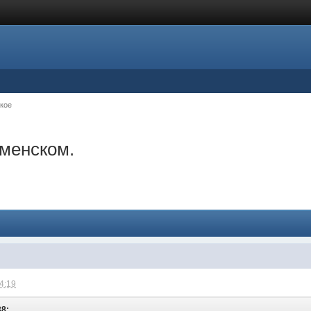
кое
аменском.
14:19
38: