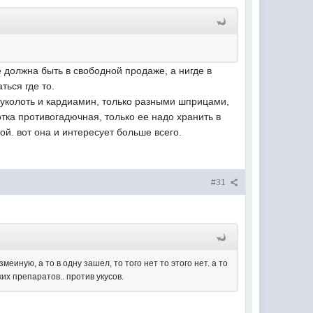
е должна быть в свободной продаже, а нигде в
ться где то.
ж уколоть и кардиамин, только разными шприцами,
отка противогадючная, только ее надо хранить в
ой. вот она и интересует больше всего.
#31
еиную, а то в одну зашел, то того нет то этого нет. а то
ких препаратов.. против укусов.