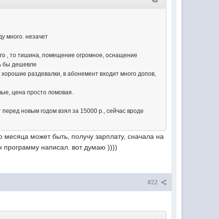
у много. незачет
ного , то тишина, помещение огромное, оснащение
сь бы дешевле
 хорошие раздевалки, в абонемент входит много допов,
ые, цена просто ломовая.
 перед новым годом взял за 15000 р., сейчас вроде
о месяца может быть, получу зарплату, сначала на
н программу написал. вот думаю ))))
#22