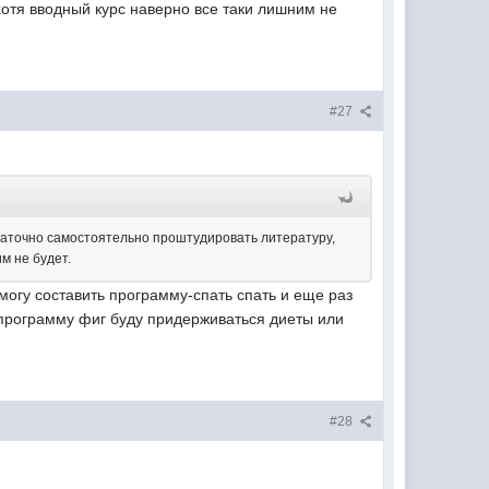
хотя вводный курс наверно все таки лишним не
#27
статочно самостоятельно проштудировать литературу,
м не будет.
 могу составить программу-спать спать и еще раз
за программу фиг буду придерживаться диеты или
#28