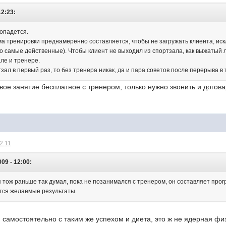
12:23:
опадется.
а тренировки преднамеренно составляется, чтобы не загружать клиента, ис
 самые действенные). Чтобы клиент не выходил из спортзала, как выжатый ли
ле и тренере.
тзал в первый раз, то без тренера никак, да и пара советов после перерыва в
рвое занятие бесплатное с тренером, только нужно звонить и догова
2:11
009 - 12:00:
 я тож раньше так думал, пока не позанимался с тренером, он составляет прог
тся желаемые результаты.
самостоятельно с таким же успехом и диета, это ж не ядерная фи