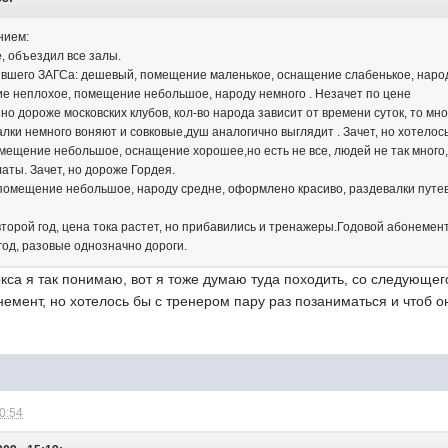
нием:
, объездил все залы.
вшего ЗАГСа: дешевый, помещение маленькое, оснащение слабенькое, народ
ие неплохое, помещение небольшое, народу немного . Незачет по цене
но дороже московских клубов, кол-во народа зависит от времени суток, то м
алки немного воняют и совковые,душ аналогично выглядит . Зачет, но хотело
омещение небольшое, оснащение хорошее,но есть не все, людей не так много,
аты. Зачет, но дороже Гордея.
 помещение небольшое, народу средне, оформлено красиво, раздевалки путев
торой год, цена тока растет, но прибавились и тренажеры.Годовой абонемент
год, разовые однозначно дороги.
ркса я так понимаю, вот я тоже думаю туда походить, со следующег
емент, но хотелось бы с тренером пару раз позаниматься и чтоб о
10:54