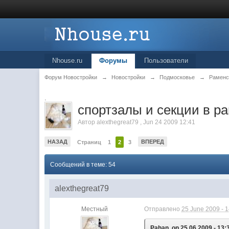
Nhouse.ru
Форумы
Пользователи
Форум Новостройки
→
Новостройки
→
Подмосковье
→
Раменс
.
спортзалы и секции в р
Автор
alexthegreat79
,
Jun 24 2009 12:41
НАЗАД
ВПЕРЕД
Страниц
1
2
3
Сообщений в теме: 54
alexthegreat79
Местный
Отправлено
25 June 2009 - 
Pahan, on 25.06.2009 - 13: