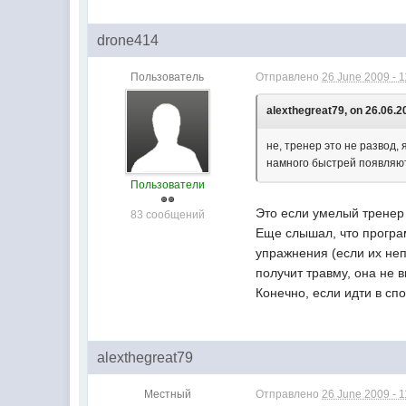
drone414
Пользователь
Отправлено
26 June 2009 - 1
alexthegreat79, on 26.06.2
не, тренер это не развод,
намного быстрей появляю
Пользователи
Это если умелый тренер
83 сообщений
Еще слышал, что програ
упражнения (если их неп
получит травму, она не 
Конечно, если идти в спо
alexthegreat79
Местный
Отправлено
26 June 2009 - 1