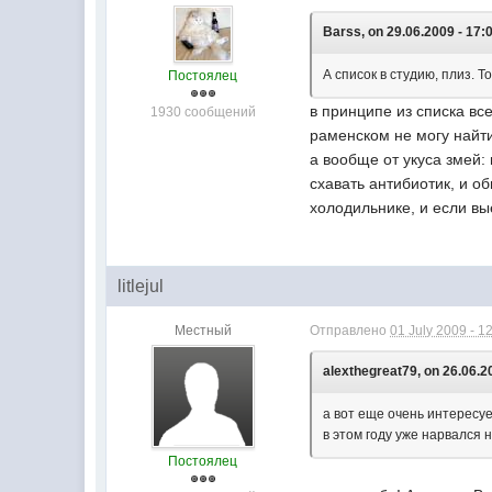
Barss, on 29.06.2009 - 17:
А список в студию, плиз. Т
Постоялец
в принципе из списка вс
1930 сообщений
раменском не могу найти
а вообще от укуса змей:
схавать антибиотик, и о
холодильнике, и если вые
litlejul
Местный
Отправлено
01 July 2009 - 1
alexthegreat79, on 26.06.2
а вот еще очень интересует
в этом году уже нарвался н
Постоялец