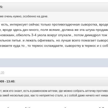
05:
оже очень нужно, особенно на даче.
е есть, интересует сейчас только противогадючная сыворотка, врод
, вроде здесь дач много, поля всякие, должна же эта штука продава
 новокаин,.обколоть 3-4 укола вокруг опухали., потом димедрол то
бильное питье. и лежать офигевать. но лучше всего помагает сывор
зжаете куда то , то термос охлаждаете, сыворотку в термос и с соб
2:35
009 - 13:40:
, мож кто знает, есть в раменском аптеки, где можно собрать аптечку противозм
а змей несколько раз, как то неприятно стало, а с собой даже ничего нет ника