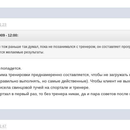
1:23
009 - 12:00:
 я тож раньше так думал, пока не позанимался с тренером, он составляет прог
тся желаемые результаты.
 попадется.
мма тренировки преднамеренно составляется, чтобы не загружать 
равильно выполнять, но самые действенные). Чтобы клиент не вых
висела свинцовой тучей на спортале и тренере.
ртзал в первый раз, то без тренера никак, да и пара советов после
1:47