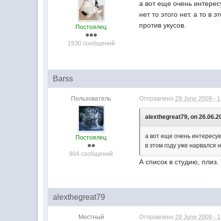
а вот еще очень интересу
нет то этого нет. а то в
против укусов.
Постоялец
1930 сообщений
Barss
Пользователь
Отправлено
29 June 2009 - 
alexthegreat79, on 26.06.2
а вот еще очень интересует
Постоялец
в этом году уже нарвался н
904 сообщений
А список в студию, плиз.
alexthegreat79
Местный
Отправлено
29 June 2009 - 