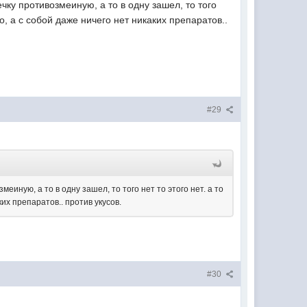
ечку противозмеиную, а то в одну зашел, то того
ло, а с собой даже ничего нет никаких препаратов..
#29
еиную, а то в одну зашел, то того нет то этого нет. а то
ких препаратов.. против укусов.
#30