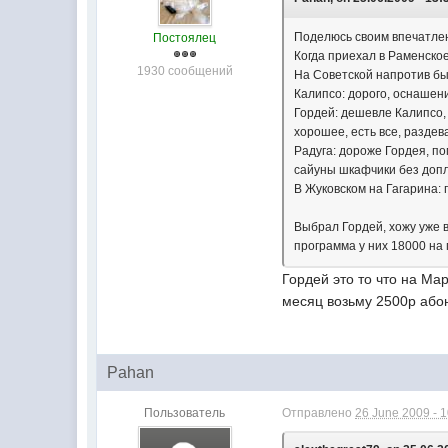
Поделюсь своим впечатле
Постоялец
Когда приехал в Раменское
1930 сообщений
На Советской напротив бы
Калипсо: дорого, оснашен
Гордей: дешевле Калипсо, 
хорошее, есть все, раздев
Радуга: дороже Гордея, п
сайуны шкафчики без допл
В Жуковском на Гагарина:
Выбрал Гордей, хожу уже в
программа у них 18000 на 
Гордей это то что на Ма
месяц возьму 2500р абон
Pahan
Пользователь
Отправлено
26 June 2009 - 