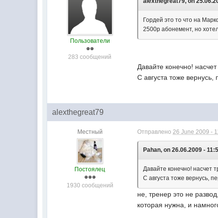
alexthegreat79, on 25.06.2
Гордей это то что на Марк
2500р абонемент, но хотел
Пользователи
283 сообщений
Давайте конечно! насчет
С августа тоже вернусь, 
alexthegreat79
Местный
Отправлено
26 June 2009 - 1
Pahan, on 26.06.2009 - 11:
Давайте конечно! насчет т
Постоялец
С августа тоже вернусь, пе
1930 сообщений
не, тренер это не разво
которая нужна, и намно