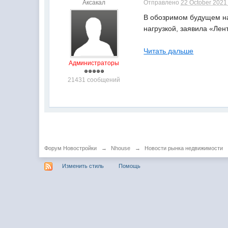
Аксакал
Отправлено
22 October 2021 
В обозримом будущем на
нагрузкой, заявила «Ле
Читать дальше
Администраторы
21431 сообщений
Форум Новостройки
→
Nhouse
→
Новости рынка недвижимости
Изменить стиль
Помощь