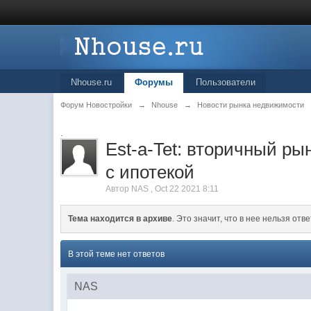
Nhouse.ru
Форумы
Пользователи
Форум Новостройки
→
Nhouse
→
Новости рынка недвижимости
.
Est-a-Tet: вторичный ры
с ипотекой
Автор
NAS
,
Oct 22 2021 8:11
Тема находится в архиве
. Это значит, что в нее нельзя отве
В этой теме нет ответов
NAS