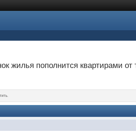
нок жилья пополнится квартирами от 
тить.