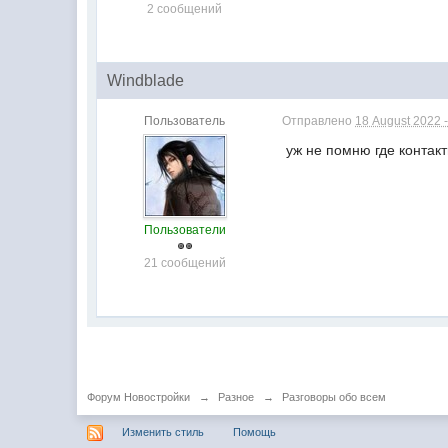
2 сообщений
Windblade
Пользователь
Отправлено
18 August 2022 -
уж не помню где контакт
Пользователи
21 сообщений
Форум Новостройки
→
Разное
→
Разговоры обо всем
Изменить стиль
Помощь