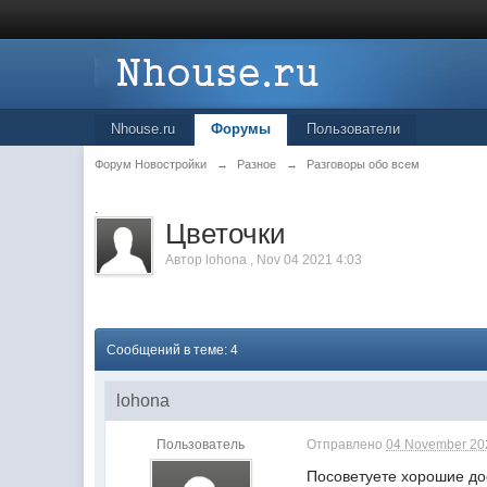
Nhouse.ru
Форумы
Пользователи
Форум Новостройки
→
Разное
→
Разговоры обо всем
.
Цветочки
Автор
lohona
,
Nov 04 2021 4:03
Сообщений в теме: 4
lohona
Пользователь
Отправлено
04 November 202
Посоветуете хорошие до