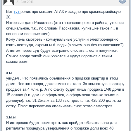
21 Jan 2011
Вот
тут
ролик про магазин АТАК и заодно про красноармейскую
26.
Интервью дает Рассказов (это гл.красногорского района, уточняя
специальное, т.к., по словам Рассказова, купившие такое г... в
основном все приезжие).
Кому лень смотреть - коммунальные услуги и электроэнергию
взять неоткуда, акромя м.б. воды (а зачем она без канализации?).
А потом через суд будут все-равно сносить... если получится.
Смысл вроде такой: они борются и будут бороться с таким
самостроем.
з.ы.
увидел , что появились объявления о продажи квартир в этом
доме. Честно говоря, даже смешно стало. 3х комнатную квартиру
продают за 4 млн. р. А по факту будет лишь продажа 1/48 доли в
15 сотках (т.к. дом не оформлен, а оформлена только земля в
долевую), т.е. 31,25кв.м за 133 тыс. долл., т.е. 425 200 долл. за
сотку. Плюс перспектива оплачивать снос этого самостроя.
з.ы.ы.
И интересно будет посмотреть как пройдет обязательная для
регпалаты процедура уведомления о продаже доли всех 48