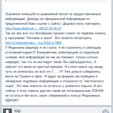
Огромное пожалуйста уважаемый farmer за предоставленную
информацию. Доводы из официальной информации по
предложенной Вам ссылке с сайта г. Дедовск могу повторить
http://www.dedovsk.r...-08-02-16-58-13
Так же про всё это безобразие прошел сюжет по первому каналу
в программе "Человек и закон". Вот можете посмотреть:
http://chelovekizako...rya-2010-g-7869
У Федюнина квартиру я не строю, я не строитель и соблюдаю
уголовный кодекс!!! Конкурентам, работающим по подобным
схемам, моя информация не как не поможет, только сильно
навредит, так что не выглядет такой. Вы заблуждаетесь. А
заботит это меня по простой причине: Я и моя семья год назад
чуть не вляпалась во всё это Г......!!!! Уже деньги собирались
везти на Тушино в офис. И вдруг на форуме застройщика я
обнаружил подобную информацию и отказался от "бесплатного
сыра". Это мне помогло не остаться у разбитого корыта. И вот
сейчас я хочу помочь другим таким же потенциальным ЛОХАМ
не остаться без всех своих сбережений в пользу Федюниных.
УДАЧИ!!!
lolp