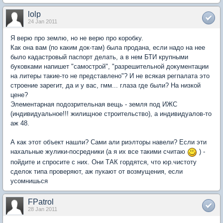
lolp
24 Jan 2011
Я верю про землю, но не верю про коробку.
Как она вам (по каким док-там) была продана, если надо на нее
было кадастровый паспорт делать, а в нем БТИ крупными
буковками напишет "самострой", "разрешительной документации
на литеры такие-то не представлено"? И не всякая регпалата это
строение зарегит, да и у вас, гмм... глаза где были? На низкой
цене?
Элементарная подозрительная вещь - земля под ИЖС
(индивидуальное!!! жилищное строительство), а индивидуалов-то
аж 48.
А как этот объект нашли? Сами али риэлторы навели? Если эти
нахальные жулики-посредники (а я их все такими считаю
) -
пойдите и спросите с них. Они ТАК гордятся, что юр.чистоту
сделок типа проверяют, аж пукают от возмущения, если
усомнишься
FPatrol
28 Jan 2011