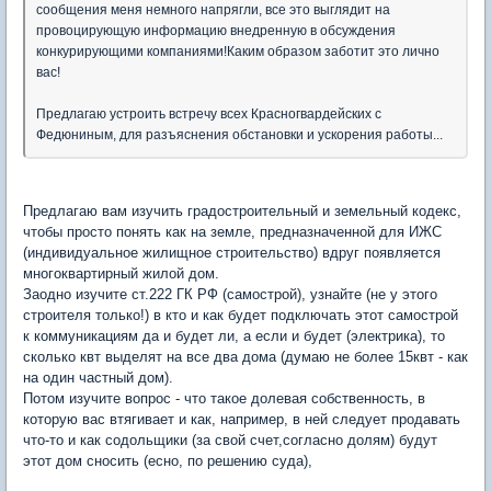
сообщения меня немного напрягли, все это выглядит на
провоцирующую информацию внедренную в обсуждения
конкурирующими компаниями!Каким образом заботит это лично
вас!
Предлагаю устроить встречу всех Красногвардейских с
Федюниным, для разъяснения обстановки и ускорения работы...
Предлагаю вам изучить градостроительный и земельный кодекс,
чтобы просто понять как на земле, предназначенной для ИЖС
(индивидуальное жилищное строительство) вдруг появляется
многоквартирный жилой дом.
Заодно изучите ст.222 ГК РФ (самострой), узнайте (не у этого
строителя только!) в кто и как будет подключать этот самострой
к коммуникациям да и будет ли, а если и будет (электрика), то
сколько квт выделят на все два дома (думаю не более 15квт - как
на один частный дом).
Потом изучите вопрос - что такое долевая собственность, в
которую вас втягивает и как, например, в ней следует продавать
что-то и как содольщики (за свой счет,согласно долям) будут
этот дом сносить (есно, по решению суда),