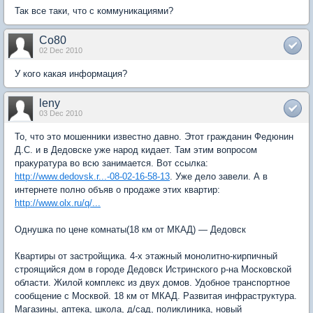
Так все таки, что с коммуникациями?
Co80
02 Dec 2010
У кого какая информация?
leny
03 Dec 2010
То, что это мошенники известно давно. Этот гражданин Федюнин
Д.С. и в Дедовске уже народ кидает. Там этим вопросом
пракуратура во всю занимается. Вот ссылка:
http://www.dedovsk.r...-08-02-16-58-13
. Уже дело завели. А в
интернете полно объяв о продаже этих квартир:
http://www.olx.ru/q/...
Однушка по цене комнаты(18 км от МКАД) — Дедовск
Квартиры от застройщика. 4-х этажный монолитно-кирпичный
строящийся дом в городе Дедовск Истринского р-на Московской
области. Жилой комплекс из двух домов. Удобное транспортное
сообщение с Москвой. 18 км от МКАД. Развитая инфраструктура.
Магазины, аптека, школа, д/сад, поликлиника, новый