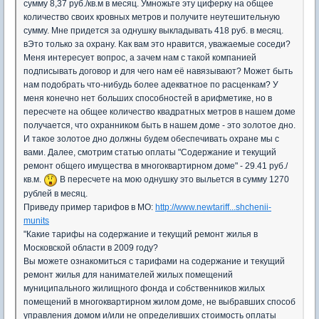
сумму 8,37 руб./кв.м в месяц. Умножьте эту циферку на общее
количество своих кровных метров и получите неутешительную
сумму. Мне придется за однушку выкладывать 418 руб. в месяц.
вЭто только за охрану. Как вам это нравится, уважаемые соседи?
Меня интересует вопрос, а зачем нам с такой компанией
подписывать договор и для чего нам её навязывают? Может быть
нам подобрать что-нибудь более адекватное по расценкам? У
меня конечно нет больших способностей в арифметике, но в
пересчете на общее количество квадратных метров в нашем доме
получается, что охранником быть в нашем доме - это золотое дно.
И такое золотое дно должны будем обеспечивать охране мы с
вами. Далее, смотрим статью оплаты "Содержание и текущий
ремонт общего имущества в многоквартирном доме" - 29.41 руб./
кв.м.
В пересчете на мою однушку это выльется в сумму 1270
рублей в месяц.
Приведу пример тарифов в МО:
http://www.newtariff...shchenii-
munits
"Какие тарифы на содержание и текущий ремонт жилья в
Московской области в 2009 году?
Вы можете ознакомиться с тарифами на содержание и текущий
ремонт жилья для нанимателей жилых помещений
муниципального жилищного фонда и собственников жилых
помещений в многоквартирном жилом доме, не выбравших способ
управления домом и/или не определивших стоимость оплаты