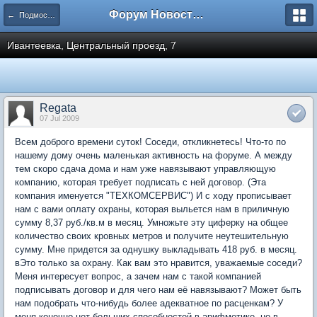
Форум Новостройки
← Подмосковье
Ивантеевка, Центральный проезд, 7
Regata
07 Jul 2009
Всем доброго времени суток! Соседи, откликнетесь! Что-то по
нашему дому очень маленькая активность на форуме. А между
тем скоро сдача дома и нам уже навязывают управляющую
компанию, которая требует подписать с ней договор. (Эта
компания именуется "ТЕХКОМСЕРВИС") И с ходу прописывает
нам с вами оплату охраны, которая выльется нам в приличную
сумму 8,37 руб./кв.м в месяц. Умножьте эту циферку на общее
количество своих кровных метров и получите неутешительную
сумму. Мне придется за однушку выкладывать 418 руб. в месяц.
вЭто только за охрану. Как вам это нравится, уважаемые соседи?
Меня интересует вопрос, а зачем нам с такой компанией
подписывать договор и для чего нам её навязывают? Может быть
нам подобрать что-нибудь более адекватное по расценкам? У
меня конечно нет больших способностей в арифметике, но в