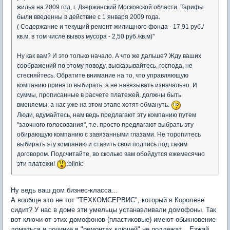
жилья на 2009 год, г. Дзержинский Московской области. Тарифы
были введенны в действие с 1 января 2009 года.
( Содержание и текущий ремонт жилищного фонда - 17,91 руб./
кв.м, в том числе вывоз мусора - 2,50 руб./кв.м)"
Ну как вам? И это только начало. А что же дальше? Жду ваших
соображений по этому поводу, высказывайтесь, господа, не
стесняйтесь. Обратите внимание на то, что управляющую
компанию принято выбирать, а не навязывать изначально. И
суммы, прописанные в расчете платежей, должны быть
вменяемы, а нас уже на этом этапе хотят обмануть.
Люди, вдумайтесь, нам ведь предлагают эту компанию путем
"заочного голосования", т.е. просто предлагают выбрать эту
обирающую компанию с завязанными глазами. Не торопитесь
выбирать эту компанию и ставить свои подпись под таким
договором. Подсчитайте, во сколько вам обойдутся ежемесячно
эти платежи!
:blink:
Ну ведь ваш дом бизнес-класса...
А вообще это не тот "ТЕХКОМСЕРВИС", который в Королёве
сидит? У нас в доме эти умельцы устанавливали домофоны. Так
вот ключи от этих домофонов (пластиковые) имеют обыкновение
ломаться и починке в "ремонтах ключей" не подлежат... Езжай,