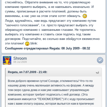
стесняйтесь. Обратите внимание на то, что управляющую
компанию принято выбирать, а не навязывать изначально. И
суммы, прописанные в расчете платежей, должны быть
вменяемы, а нас уже на этом этапе хотят обмануть.
Люди, вдумайтесь, нам ведь предлагают эту компанию путем
"заочного голосования", т.е. просто предлагают выбрать эту
обирающую компанию с завязанными глазами. Не торопитесь
выбирать эту компанию и ставить свои подпись под таким
договором. Подсчитайте, во сколько вам обойдутся ежемесячно
эти платежи!
:blink:
Сообщение отредактировал Regata: 08 July 2009 - 08:32
Shroom
08 Jul 2009
Regata, on 7.07.2009 - 21:49:
Всем доброго времени суток! Соседи, откликнетесь! Что-то по
нашему дому очень маленькая активность на форуме. А между
тем скоро сдача дома и нам уже навязывают управляющую
компанию, которая требует подписать с ней договор. (Эта
компания именуется "ТЕХКОМСЕРВИС") И с ходу прописывает
нам с вами оплату охраны, которая выльется нам в приличную