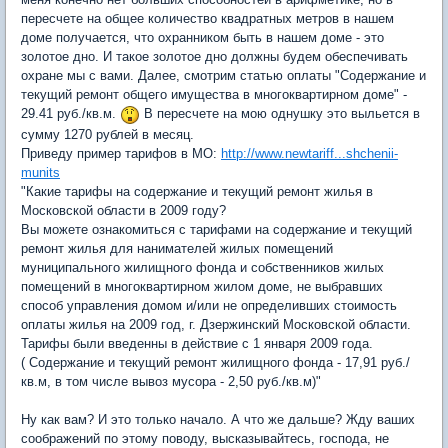
пересчете на общее количество квадратных метров в нашем
доме получается, что охранником быть в нашем доме - это
золотое дно. И такое золотое дно должны будем обеспечивать
охране мы с вами. Далее, смотрим статью оплаты "Содержание и
текущий ремонт общего имущества в многоквартирном доме" -
29.41 руб./кв.м.
В пересчете на мою однушку это выльется в
сумму 1270 рублей в месяц.
Приведу пример тарифов в МО:
http://www.newtariff...shchenii-
munits
"Какие тарифы на содержание и текущий ремонт жилья в
Московской области в 2009 году?
Вы можете ознакомиться с тарифами на содержание и текущий
ремонт жилья для нанимателей жилых помещений
муниципального жилищного фонда и собственников жилых
помещений в многоквартирном жилом доме, не выбравших
способ управления домом и/или не определивших стоимость
оплаты жилья на 2009 год, г. Дзержинский Московской области.
Тарифы были введенны в действие с 1 января 2009 года.
( Содержание и текущий ремонт жилищного фонда - 17,91 руб./
кв.м, в том числе вывоз мусора - 2,50 руб./кв.м)"
Ну как вам? И это только начало. А что же дальше? Жду ваших
соображений по этому поводу, высказывайтесь, господа, не