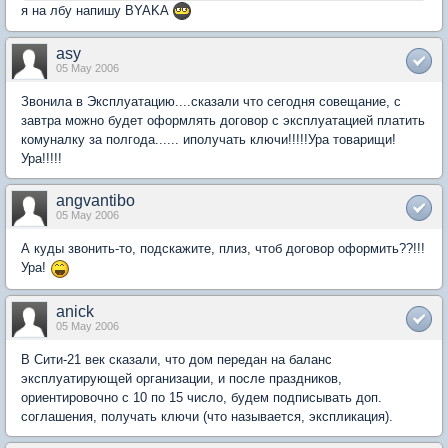
я на лбу напишу BYAKA
asy
05 May 2006
Звонила в Эксплуатацию....сказали что сегодня совещание, с
завтра можно будет оформлять договор с эксплуатацией платить
комуналку за полгода...... иполучать ключи!!!!!Ура товарищи!
Ура!!!!!
angvantibo
05 May 2006
А куды звонить-то, подскажите, плиз, чтоб договор оформить??!!!
Ура!
anick
05 May 2006
В Сити-21 век сказали, что дом передан на баланс
эксплуатирующей организации, и после праздников,
ориентировочно с 10 по 15 число, будем подписывать доп.
соглашения, получать ключи (что называется, экспликация).