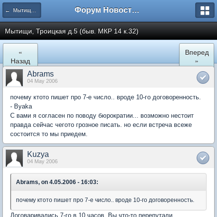
Форум Новостройки
← Мытищи, Троицкая д.5
Мытищи, Троицкая д.5 (быв. МКР 14 к.32)
«
Вперед
Назад
»
Abrams
04 May 2006
почему ктото пишет про 7-е число.. вроде 10-го договоренность.
- Byaka
С вами я согласен по поводу бюрократии... возможно нестоит
правда сейчас чегото грозное писать. но если встреча всеже
состоится то мы приедем.
Kuzya
04 May 2006
Abrams, on 4.05.2006 - 16:03:
почему ктото пишет про 7-е число.. вроде 10-го договоренность.
Договаривались 7-го в 10 часов. Вы что-то перепутали.