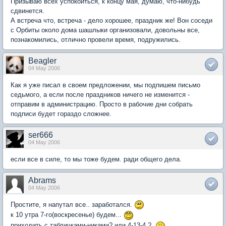
Призываю всех успокоиться, к концу мая, думаю, что-нибудь
сдвинется.
А встреча что, встреча - дело хорошее, праздник же! Вон соседи
с Орбиты около дома шашлыки организовали, довольны все,
познакомились, отлично провели время, подружились.
Beagler
04 May 2006
Как я уже писал в своем предложении, мы подпишем письмо
седьмого, а если после праздников ничего не изменится -
отправим в администрацию. Просто в рабочие дни собрать
подписи будет гораздо сложнее.
ser666
04 May 2006
если все в силе, то мы тоже будем. ради общего дела.
Abrams
04 May 2006
Простите, я напутал все.. заработался.
к 10 утра 7-го(воскресенье) будем...
приходить с табличками-никами? или 4-13-4 ?..