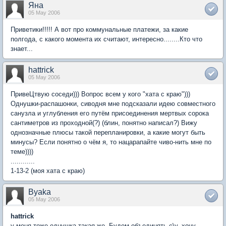
Яна
05 May 2006
Приветики!!!!! А вот про коммунальные платежи, за какие
полгода, с какого момента их считают, интересно........Кто что
знает...
hattrick
05 May 2006
ПривеЦтвую соседи))) Вопрос всем у кого "хата с краю")))
Однушки-распашонки, сиводня мне подсказали идею совместного
санузла и углубления его путём присоединения мертвых сорока
сантиметров из проходной(?) (блин, понятно написал?) Вижу
однозначные плюсы такой перепланировки, а какие могут быть
минусы? Если понятно о чём я, то нацарапайте чиво-нить мне по
теме))))
............
1-13-2 (моя хата с краю)
Byaka
05 May 2006
hattrick
у меня тоже однушка такая же. Будем объединять с\у. хочу