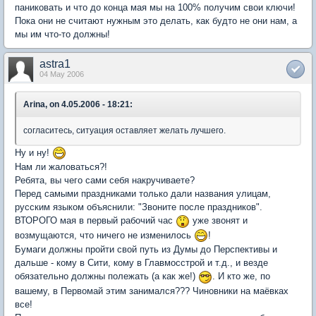
паниковать и что до конца мая мы на 100% получим свои ключи!
Пока они не считают нужным это делать, как будто не они нам, а
мы им что-то должны!
astra1
04 May 2006
Arina, on 4.05.2006 - 18:21:
согласитесь, ситуация оставляет желать лучшего.
Ну и ну!
Нам ли жаловаться?!
Ребята, вы чего сами себя накручиваете?
Перед самыми праздниками только дали названия улицам,
русским языком объяснили: "Звоните после праздников".
ВТОРОГО мая в первый рабочий час
уже звонят и
возмущаются, что ничего не изменилось
!
Бумаги должны пройти свой путь из Думы до Перспективы и
дальше - кому в Сити, кому в Главмосстрой и т.д., и везде
обязательно должны полежать (а как же!)
. И кто же, по
вашему, в Первомай этим занимался??? Чиновники на маёвках
все!