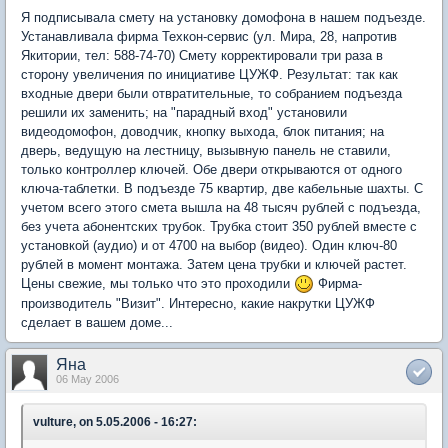
Я подписывала смету на установку домофона в нашем подъезде.
Устанавливала фирма Техкон-сервис (ул. Мира, 28, напротив
Якитории, тел: 588-74-70) Смету корректировали три раза в
сторону увеличения по инициативе ЦУЖФ. Результат: так как
входные двери были отвратительные, то собранием подъезда
решили их заменить; на "парадный вход" установили
видеодомофон, доводчик, кнопку выхода, блок питания; на
дверь, ведущую на лестницу, вызывную панель не ставили,
только контроллер ключей. Обе двери открываются от одного
ключа-таблетки. В подъезде 75 квартир, две кабельные шахты. С
учетом всего этого смета вышла на 48 тысяч рублей с подъезда,
без учета абонентских трубок. Трубка стоит 350 рублей вместе с
установкой (аудио) и от 4700 на выбор (видео). Один ключ-80
рублей в момент монтажа. Затем цена трубки и ключей растет.
Цены свежие, мы только что это проходили
Фирма-
производитель "Визит". Интересно, какие накрутки ЦУЖФ
сделает в вашем доме...
Яна
06 May 2006
vulture, on 5.05.2006 - 16:27: