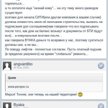
торопиться...
а то оплатите еще "незнай кому"... на эту тему много разводов
существует.
всетаки для начала СИТИ(или другая компания в вашем случае)
должна оповестить меня об окончании строительства, вызвать на
подписания доп соглашение(нам говорили что его подписывать
после того, как дом на баланс возьмут и документы от БТИ будут
все)... а комунальные всетаки после...
как говорила BYAKA деньги то всеравно у нас, поэтому суетиться
должны они, а не мы...
По поводу лифтов - полностью согласен. Пусть платный подъем
(в пределах разумного) на время "глобально" ремонта...
angvantibo
06 May 2006
Quote
www.perspec.ru
Мерси! Точняк, они теперь на нашей территории!
Byaka