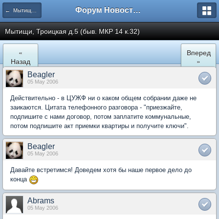
Форум Новостройки
← Мытищи, Троицкая д.5
Мытищи, Троицкая д.5 (быв. МКР 14 к.32)
«
Вперед
Назад
»
Beagler
05 May 2006
Действительно - в ЦУЖФ ни о каком общем собрании даже не
заикаются. Цитата телефонного разговора - "приезжайте,
подпишите с нами договор, потом заплатите коммунальные,
потом подпишите акт приемки квартиры и получите ключи".
Beagler
05 May 2006
Давайте встретимся! Доведем хотя бы наше первое дело до
конца
Abrams
05 May 2006