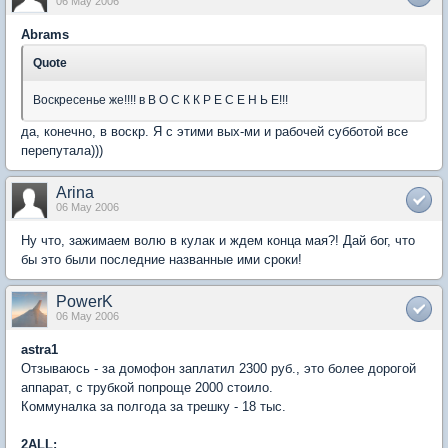
06 May 2006
Abrams
Quote
Воскресенье же!!!! в В О С К К Р Е С Е Н Ь Е!!!
да, конечно, в воскр. Я с этими вых-ми и рабочей субботой все
перепутала)))
Arina
06 May 2006
Ну что, зажимаем волю в кулак и ждем конца мая?! Дай бог, что
бы это были последние названные ими сроки!
PowerK
06 May 2006
astra1
Отзываюсь - за домофон заплатил 2300 руб., это более дорогой
аппарат, с трубкой попроще 2000 стоило.
Коммуналка за полгода за трешку - 18 тыс.
2ALL: