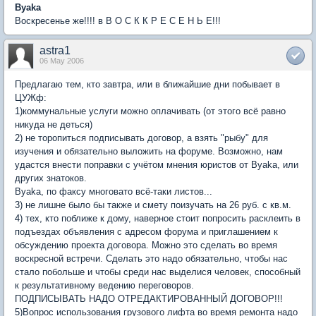
Byaka
Воскресенье же!!!! в В О С К К Р Е С Е Н Ь Е!!!
astra1
06 May 2006
Предлагаю тем, кто завтра, или в ближайшие дни побывает в
ЦУЖф:
1)коммунальные услуги можно оплачивать (от этого всё равно
никуда не деться)
2) не торопиться подписывать договор, а взять "рыбу" для
изучения и обязательно выложить на форуме. Возможно, нам
удастся внести поправки с учётом мнения юристов от Byaka, или
других знатоков.
Byaka, по факсу многовато всё-таки листов...
3) не лишне было бы также и смету поизучать на 26 руб. с кв.м.
4) тех, кто поближе к дому, наверное стоит попросить расклеить в
подъездах объявления с адресом форума и приглашением к
обсуждению проекта договора. Можно это сделать во время
воскресной встречи. Сделать это надо обязательно, чтобы нас
стало побольше и чтобы среди нас выделися человек, способный
к результативному ведению переговоров.
ПОДПИСЫВАТЬ НАДО ОТРЕДАКТИРОВАННЫЙ ДОГОВОР!!!
5)Вопрос использования грузового лифта во время ремонта надо