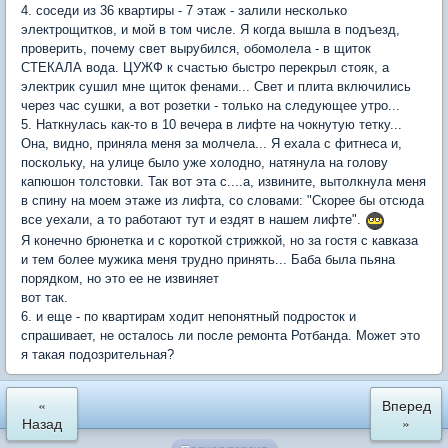
4. соседи из 36 квартиры - 7 этаж - залили несколько
электрощитков, и мой в том числе. Я когда вышла в подъезд,
проверить, почему свет вырубился, обомолела - в щиток
СТЕКАЛА вода. ЦУЖФ к счастью быстро перекрыл стояк, а
электрик сушил мне щиток фенами... Свет и плита включились
через час сушки, а вот розетки - только на следующее утро...
5. Наткнулась как-то в 10 вечера в лифте на чокнутую тетку...
Она, видно, приняла меня за молчела... Я ехала с фитнеса и,
поскольку, на улице было уже холодно, натянула на голову
капюшон толстовки. Так вот эта с....а, извините, вытолкнула меня
в спину на моем этаже из лифта, со словами: "Скорее бы отсюда
все уехали, а то работают тут и ездят в нашем лифте".
Я конечно брюнетка и с короткой стрижкой, но за гостя с кавказа
и тем более мужика меня трудно принять... Баба была пьяна
порядком, но это ее не извиняет
вот так.
6. и еще - по квартирам ходит непонятный подросток и
спрашивает, не осталось ли после ремонта Ротбанда. Может это
я такая подозрительная?
«
Вперед
Назад
»