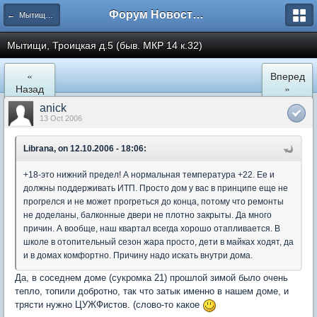
Форум Новостройки
← Мытищи, Троицкая д.5
Мытищи, Троицкая д.5 (быв. МКР 14 к.32)
«
Вперед
Назад
»
anick
13 Oct 2006
Librana, on 12.10.2006 - 18:06:
+18-это нижний предел! А нормальная температура +22. Ее и
должны поддерживать ИТП. Просто дом у вас в принципе еще не
прогрелся и не может прогреться до конца, потому что ремонты
не доделаны, балконные двери не плотно закрыты. Да много
причин. А вообще, наш квартал всегда хорошо отапливается. В
школе в отопительный сезон жара просто, дети в майках ходят, да
и в домах комфортно. Причину надо искать внутри дома.
Да, в соседнем доме (сукромка 21) прошлой зимой было очень
тепло, топили добротно, так что затык именно в нашем доме, и
трясти нужно ЦУЖФистов. (слово-то какое