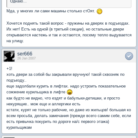
Однако…
Мда, у многих ли сами машины столько стОят.
Хочется поднять такой вопрос - пружины на дверях в подъездах.
Их нет! Есть на одной (в третьей секции), но остальные двери
открываются настежь и так и остаются, посему тепло выдувается
на улицу.
ser666
26 Jan 2007
+1!
хоть двери за собой бы закрывали вручную! такой сквозняк по
подъезду..
еще задолбали курить в лифтах. надо устроить показательное
сожжение курильщика в лифте
как будто не видно, что ездят и бабульки-детишки, и просто
некурящие.. мож еще и аллергики есть
кстати, курят не только рабочие, но даже из жильцов! большая ко
всем просьба, делать замечания (прежде всего самим себе, если
есть привычка покурить по дороге на/с первого этажа)
курильщикам