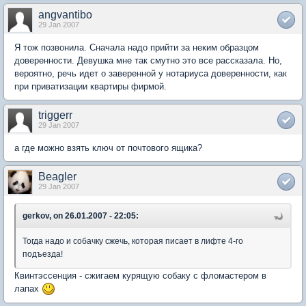
angvantibo
29 Jan 2007
Я тож позвонила. Сначала надо прийти за неким образцом
доверенности. Девушка мне так смутно это все рассказала. Но,
вероятно, речь идет о заверенной у нотариуса доверенности, как
при приватизации квартиры фирмой.
triggerr
29 Jan 2007
а где можно взять ключ от почтового ящика?
Beagler
29 Jan 2007
gerkov, on 26.01.2007 - 22:05:
Тогда надо и собачку сжечь, которая писает в лифте 4-го
подъезда!
Квинтэссенция - сжигаем курящую собаку с фломастером в
лапах