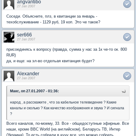
angvantibo
27 Jan 2007
Соседи. Объясните, плз, в квитанции за январь -
техобслуживание - 1129 руб, 19 коп. Это че такое?
ser666
27 Jan 2007
присоединясь к вопросу (правда, сумма у нас за 1к че-то ок. 800
RUR)
да, и еще: на эл-во отдельая квитанция будет?
Alexander
27 Jan 2007
Макс, on 27.01.2007 - 01:36:
народ , а расскажите , что за кабельное телевидение ? Какие
каналы и сколько ? Как качество изображения и звука ? И сигнала
?
Всего каналов, по-моему, 33. Все - общедоступные эфирные. Все
наши, кроме BBC World (на английском), Беларусь ТВ, Интер
(Украина). То есть собрали в кучу все, что можно собрать