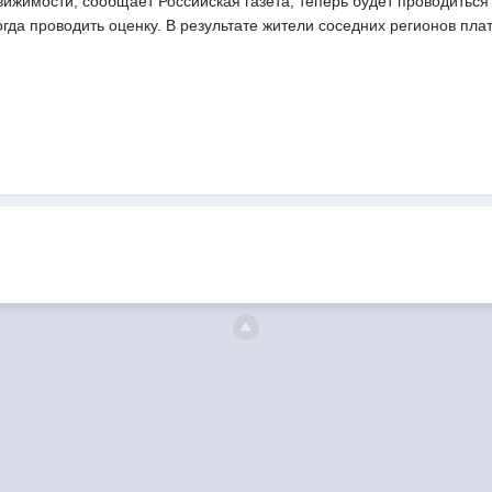
ижимости, сообщает Российская газета, теперь будет проводиться п
гда проводить оценку. В результате жители соседних регионов пла