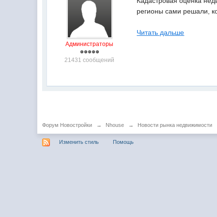
Кадастровая оценка недв
регионы сами решали, ко
Читать дальше
Администраторы
21431 сообщений
Форум Новостройки
→
Nhouse
→
Новости рынка недвижимости
Изменить стиль
Помощь