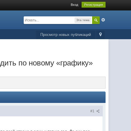
Вход
Регистрация
Эта тема
Просмотр новых публикаций
дить по новому «графику»
#1