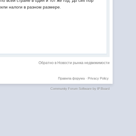
о всей стране в один и тот же год. До сих пор
тили налоги в разном размере.
Обратно в Новости рынка недвижимости
Правила форума
·
Privacy Policy
Community Forum Software by IP.Board