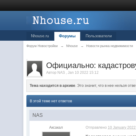
Nhouse.ru
Форумы
Пользователи
Форум Новостройки
→
Nhouse
→
Новости рынка недвижимости
.
Официально: кадастрову
Автор
NAS
,
Jan 10 2022 15:12
Тема находится в архиве
. Это значит, что в нее нельзя отве
В этой теме нет ответов
NAS
Аксакал
Отправлено
10 January 2022 