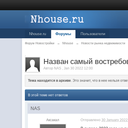
Nhouse.ru
Форумы
Пользователи
Форум Новостройки
→
Nhouse
→
Новости рынка недвижимости
.
Назван самый востребо
Автор
NAS
,
Jan 30 2022 12:00
Тема находится в архиве
. Это значит, что в нее нельзя отве
В этой теме нет ответов
NAS
Аксакал
Отправлено
30 January 2022 