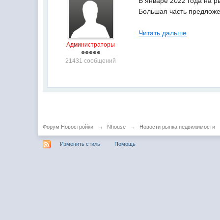
В январе 2022 года на 
Большая часть предложени
Читать дальше
Администраторы
21431 сообщений
Форум Новостройки
→
Nhouse
→
Новости рынка недвижимости
Изменить стиль
Помощь