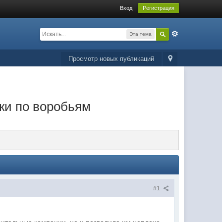
Вход
Регистрация
Эта тема
Просмотр новых публикаций
шки по воробьям
#1