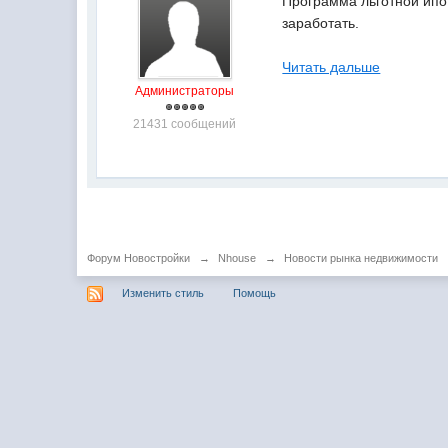
Программа льготной ипо
заработать.
Читать дальше
Администраторы
21431 сообщений
Форум Новостройки
→
Nhouse
→
Новости рынка недвижимости
Изменить стиль
Помощь