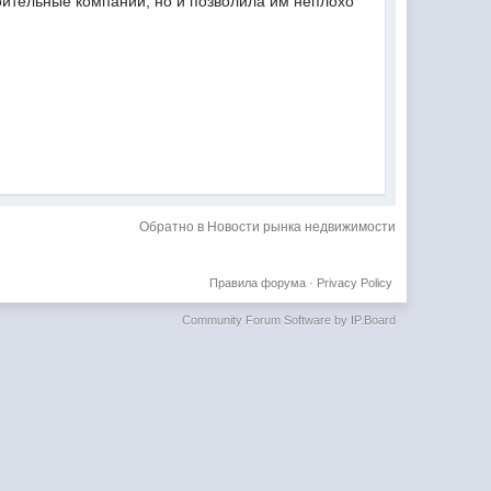
оительные компании, но и позволила им неплохо
Обратно в Новости рынка недвижимости
Правила форума
·
Privacy Policy
Community Forum Software by IP.Board