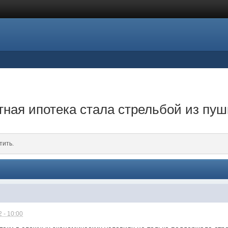
тная ипотека стала стрельбой из пу
тить.
 - 10:00