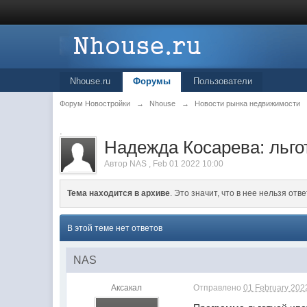
Nhouse.ru
Форумы
Пользователи
Форум Новостройки
→
Nhouse
→
Новости рынка недвижимости
.
Надежда Косарева: льго
Автор
NAS
,
Feb 01 2022 10:00
Тема находится в архиве
. Это значит, что в нее нельзя отве
В этой теме нет ответов
NAS
Аксакал
Отправлено
01 February 2022