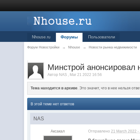
Nhouse.ru
Форумы
Пользователи
Форум Новостройки
→
Nhouse
→
Новости рынка недвижимости
.
Минстрой анонсировал н
Автор
NAS
,
Mar 21 2022 16:56
Тема находится в архиве
. Это значит, что в нее нельзя отве
В этой теме нет ответов
NAS
Аксакал
Отправлено
21 March 2022 -