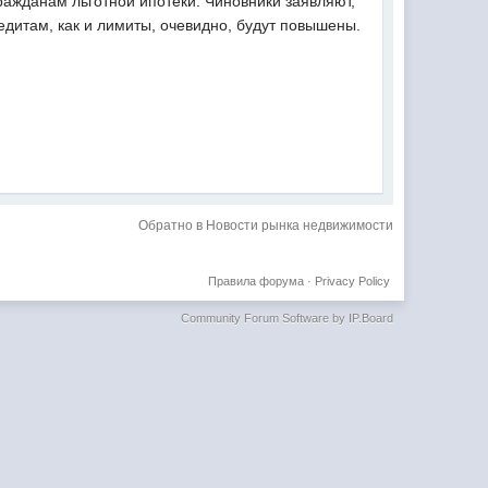
ажданам льготной ипотеки. Чиновники заявляют,
едитам, как и лимиты, очевидно, будут повышены.
Обратно в Новости рынка недвижимости
Правила форума
·
Privacy Policy
Community Forum Software by IP.Board