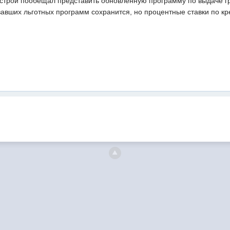
трой пообещал представить обновленную программу по выдаче гр
вавших льготных программ сохранится, но процентные ставки по кр