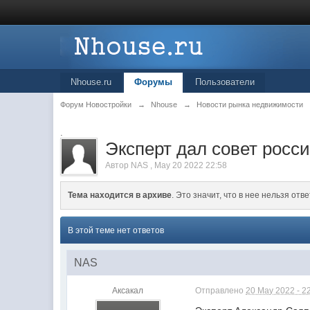
Nhouse.ru
Форумы
Пользователи
Форум Новостройки
→
Nhouse
→
Новости рынка недвижимости
.
Эксперт дал совет рос
Автор
NAS
,
May 20 2022 22:58
Тема находится в архиве
. Это значит, что в нее нельзя отве
В этой теме нет ответов
NAS
Аксакал
Отправлено
20 May 2022 - 2