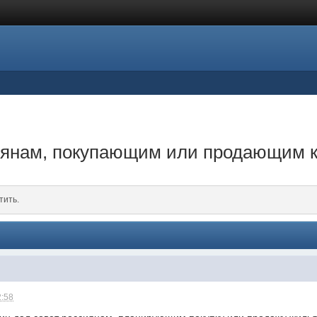
сиянам, покупающим или продающим 
тить.
2:58