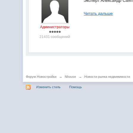
Эксперт Александр Саяп
Читать дальше
Администраторы
21431 сообщений
Форум Новостройки
→
Nhouse
→
Новости рынка недвижимости
Изменить стиль
Помощь