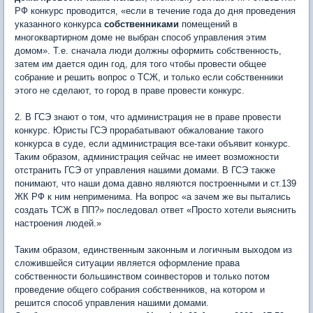
РФ конкурс проводится, «если в течение года до дня проведения
указанного конкурса
собственниками
помещений в
многоквартирном доме не выбран способ управления этим
домом». Т.е. сначала люди должны оформить собственность,
затем им дается один год, для того чтобы провести общее
собрание и решить вопрос о ТСЖ, и только если собственники
этого не сделают, то город в праве провести конкурс.
2. В ГСЭ знают о том, что администрация не в праве провести
конкурс. Юристы ГСЭ прорабатывают обжалование такого
конкурса в суде, если администрация все-таки объявит конкурс.
Таким образом, администрация сейчас не имеет возможности
отстранить ГСЭ от управления нашими домами. В ГСЭ также
понимают, что наши дома давно являются построенными и ст.139
ЖК РФ к ним неприменима. На вопрос «а зачем же вы пытались
создать ТСЖ в ПП?» последовал ответ «Просто хотели выяснить
настроения людей.»
Таким образом, единственным законным и логичным выходом из
сложившейся ситуации является оформление права
собственности большинством соинвесторов и только потом
проведение общего собрания собственников, на котором и
решится способ управления нашими домами.