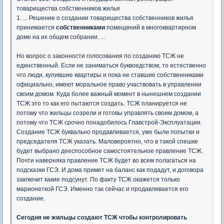
товарищества собственников жилья
1. ... Решение о создании товарищества собственников жилья
принимается
собственниками
помещений в многоквартирном
доме на их общем собрании. ...
Но вопрос о законности голосования по созданию ТСЖ не
единственный. Если не заниматься буквоедством, то естественно
что люди, купившие квартиры и пока не ставшие собственниками
официально, имеют моральное право участвовать в управлении
своим домом. Куда более важный момент в нынешнем создании
ТСЖ это то как его пытаются создать. ТСЖ планируется не
потому что жильцы созрели и готовы управлять своим домом, а
потому что ТСЖ срочно понадобилось Главстрой-Эксплуатации.
Создание ТСЖ буквально продавливается, уже были попытки и
председателя ТСЖ указать. Маловероятно, что в такой спешке
будет выбрано дееспособное самостоятельное правление ТСЖ.
Почти наверняка правление ТСЖ будет во всем полагаться на
подсказки ГСЭ. И дома примет на баланс как подадут, и договора
заключит какие подсунут. По факту ТСЖ окажется только
марионеткой ГСЭ. Именно так сейчас и продавливается его
создание.
Сегодня не жильцы создают ТСЖ чтобы контролировать