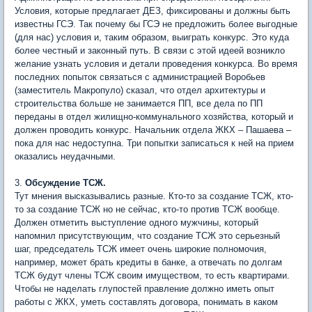
Условия, которые предлагает ДЕЗ, фиксированы и должны быть
известны ГСЭ. Так почему бы ГСЭ не предложить более выгодные
(для нас) условия и, таким образом, выиграть конкурс. Это куда
более честный и законный путь. В связи с этой идеей возникло
желание узнать условия и детали проведения конкурса. Во время
последних попыток связаться с администрацией Воробьев
(заместитель Макропуло) сказал, что отдел архитектуры и
строительства больше не занимается ПП, все дела по ПП
переданы в отдел жилищно-коммунального хозяйства, который и
должен проводить конкурс. Начальник отдела ЖКХ – Пашаева –
пока для нас недоступна. Три попытки записаться к ней на прием
оказались неудачными.
3.
Обсуждение ТСЖ.
Тут мнения высказывались разные. Кто-то за создание ТСЖ, кто-
то за создание ТСЖ но не сейчас, кто-то против ТСЖ вообще.
Должен отметить выступление одного мужчины, который
напомнил присутствующим, что создание ТСЖ это серьезный
шаг, председатель ТСЖ имеет очень широкие полномочия,
например, может брать кредиты в банке, а отвечать по долгам
ТСЖ будут члены ТСЖ своим имуществом, то есть квартирами.
Чтобы не наделать глупостей правление должно иметь опыт
работы с ЖКХ, уметь составлять договора, понимать в каком