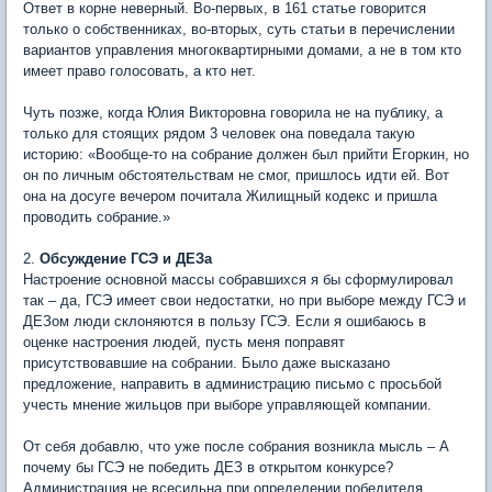
Ответ в корне неверный. Во-первых, в 161 статье говорится
только о собственниках, во-вторых, суть статьи в перечислении
вариантов управления многоквартирными домами, а не в том кто
имеет право голосовать, а кто нет.
Чуть позже, когда Юлия Викторовна говорила не на публику, а
только для стоящих рядом 3 человек она поведала такую
историю: «Вообще-то на собрание должен был прийти Егоркин, но
он по личным обстоятельствам не смог, пришлось идти ей. Вот
она на досуге вечером почитала Жилищный кодекс и пришла
проводить собрание.»
2.
Обсуждение ГСЭ и ДЕЗа
Настроение основной массы собравшихся я бы сформулировал
так – да, ГСЭ имеет свои недостатки, но при выборе между ГСЭ и
ДЕЗом люди склоняются в пользу ГСЭ. Если я ошибаюсь в
оценке настроения людей, пусть меня поправят
присутствовавшие на собрании. Было даже высказано
предложение, направить в администрацию письмо с просьбой
учесть мнение жильцов при выборе управляющей компании.
От себя добавлю, что уже после собрания возникла мысль – А
почему бы ГСЭ не победить ДЕЗ в открытом конкурсе?
Администрация не всесильна при определении победителя.