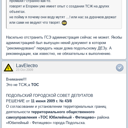
промахи? странно как-то.
говорят и Егоркин уже имеет опыт с создании ТСЖ на других
объектах.
не пойму я почему они воду мутят ....! или нас за дурачков держат
или сами не ведуют что творят.
Насильно отстранить ГСЭ администрация сейчас не может. Якобы
администрацией был выпущен некий документ в котором
"рекомендовано" передать наши дома подольскому ДЕЗу. А
рекомендации, как известно, не обязательны к выполнению.
LavElectro
23 Oct 2009
Внимание!!!
Это не ТСЖ,а
ТОС
ПОДОЛЬСКИЙ ГОРОДСКОЙ СОВЕТ ДЕПУТАТОВ
РЕШЕНИЕ от
11 июня 2009 г. № 43/8
О согласовании и установлении территориальных границ
деятельности
территориального общественного
самоуправления
«
ТОС Юбилейный - Фетищево
» района
«Юбилейный - Фетищево» города Подольска.