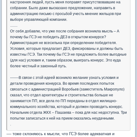
настроения людей, пусть меня поправят присутствовавшие на
собрании. Было даже высказано предложение, направить в
администрацию письмо с просьбой учесть мнение жильцов при
выборе управляющей компании.
........
От себя добавлю, что уже после собрания возникла мысль – А
почему бы ГСЭ не победить ДЕЗ в открытом конкурсе?
Администрация не всесильна при определении победителя.
Условия, которые предлагает ДЕЗ, фиксированы и должны быть
известны ГСЭ. Так почему бы ГСЭ не предложить более выгодные
(для нас) условия и, таким образом, выиграть конкурс. Это куда
более честный и законный путь.
-------В связи с этой идеей возникло желание узнать условия и
детали проведения конкурса. Во время последних попыток
связаться с администрацией Воробьев (заместитель Макропуло)
сказал, что отдел архитектуры и строительства больше не
занимается ПП, все дела по ПП переданы в отдел жилищно-
коммунального хозяйства, который и должен проводить конкурс.
Начальник отдела ЖКХ – Пашаева – пока для нас недоступна. Три
попытки записаться к ней на прием оказались неудачными.
.
---- тоже склоняюсь к мысли, что ГСЭ более адекватная и