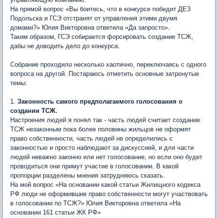
На прямой вопрос «Вы боитесь, что в конкурсе победит ДЕЗ
Подольска и ГСЭ отстранят от управления этими двумя
домами?» Юлия Викторовна ответила «Да запросто».
Таким образом, ГСЭ собирается форсировать создание ТСЖ,
дабы не доводить дело до конкурса.
Собрание проходило несколько хаотично, переключаясь с одного
вопроса на другой. Постараюсь отметить основные затронутые
темы:
1.
Законность самого предполагаемого голосования о
создании ТСЖ.
Настроения людей я понял так - часть людей считает создание
ТСЖ незаконным пока более половины жильцов не оформят
право собственности, часть людей не определились с
законностью и просто наблюдают за дискуссией, и для части
людей неважно законно или нет голосование, но если оно будет
проводиться они примут участие в голосовании. В какой
пропорции разделены мнения затрудняюсь сказать.
На мой вопрос «На основании какой статьи Жилищного кодекса
РФ люди не оформившие право собственности могут участвовать
в голосовании по ТСЖ?» Юлия Викторовна ответила «На
основании 161 статьи ЖК РФ»