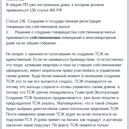
В общем ПП уже построенные дома, к которым должна
применяться 136 статья ЖК РФ:
Статья 136. Создание и государственная регистрация
товарищества собственников жилья
1. ... Решение о создании товарищества собственников жилья
принимается
собственниками
помещений в многоквартирном
доме на их общем собрании. ...
Но вопрос о законности голосования по созданию ТСЖ не
единственный. Если не заниматься буквоедством, то естественно
что люди, купившие квартиры и пока не ставшие собственниками
официально, имеют моральное право участвовать в управлении
своим домом. Куда более важный момент в нынешнем создании
ТСЖ это то как его пытаются создать. ТСЖ планируется не
потому что жильцы созрели и готовы управлять своим домом, а
потому что ТСЖ срочно понадобилось Главстрой-Эксплуатации.
Создание ТСЖ буквально продавливается, уже были попытки и
председателя ТСЖ указать. Маловероятно, что в такой спешке
будет выбрано дееспособное самостоятельное правление ТСЖ.
Почти наверняка правление ТСЖ будет во всем полагаться на
подсказки ГСЭ. И дома примет на баланс как подадут, и договора
заключит какие подсунут. По факту ТСЖ окажется только