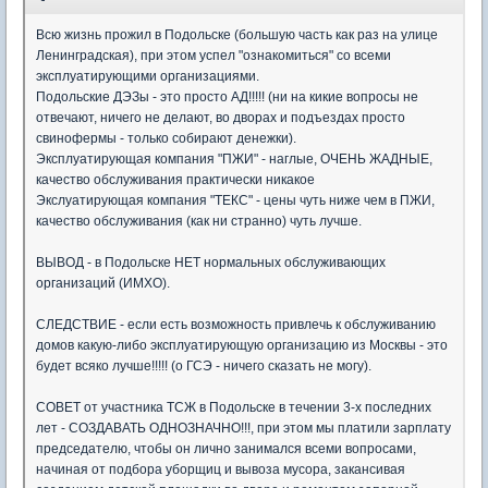
Всю жизнь прожил в Подольске (большую часть как раз на улице
Ленинградская), при этом успел "ознакомиться" со всеми
эксплуатирующими организациями.
Подольские ДЭЗы - это просто АД!!!!! (ни на кикие вопросы не
отвечают, ничего не делают, во дворах и подъездах просто
свинофермы - только собирают денежки).
Эксплуатирующая компания "ПЖИ" - наглые, ОЧЕНЬ ЖАДНЫЕ,
качество обслуживания практически никакое
Экслуатирующая компания "ТЕКС" - цены чуть ниже чем в ПЖИ,
качество обслуживания (как ни странно) чуть лучше.
ВЫВОД - в Подольске НЕТ нормальных обслуживающих
организаций (ИМХО).
СЛЕДСТВИЕ - если есть возможность привлечь к обслуживанию
домов какую-либо эксплуатирующую организацию из Москвы - это
будет всяко лучше!!!!! (о ГСЭ - ничего сказать не могу).
СОВЕТ от участника ТСЖ в Подольске в течении 3-х последних
лет - СОЗДАВАТЬ ОДНОЗНАЧНО!!!, при этом мы платили зарплату
председателю, чтобы он лично занимался всеми вопросами,
начиная от подбора уборщиц и вывоза мусора, закансивая