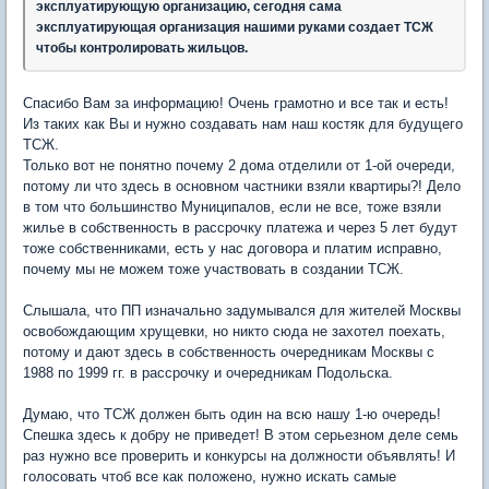
эксплуатирующую организацию, сегодня сама
эксплуатирующая организация нашими руками создает ТСЖ
чтобы контролировать жильцов.
Спасибо Вам за информацию! Очень грамотно и все так и есть!
Из таких как Вы и нужно создавать нам наш костяк для будущего
ТСЖ.
Только вот не понятно почему 2 дома отделили от 1-ой очереди,
потому ли что здесь в основном частники взяли квартиры?! Дело
в том что большинство Муниципалов, если не все, тоже взяли
жилье в собственность в рассрочку платежа и через 5 лет будут
тоже собственниками, есть у нас договора и платим исправно,
почему мы не можем тоже участвовать в создании ТСЖ.
Слышала, что ПП изначально задумывался для жителей Москвы
освобождающим хрущевки, но никто сюда не захотел поехать,
потому и дают здесь в собственность очередникам Москвы с
1988 по 1999 гг. в рассрочку и очередникам Подольска.
Думаю, что ТСЖ должен быть один на всю нашу 1-ю очередь!
Спешка здесь к добру не приведет! В этом серьезном деле семь
раз нужно все проверить и конкурсы на должности объявлять! И
голосовать чтоб все как положено, нужно искать самые