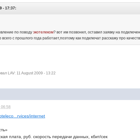
 - 17:37:
явление по поводу
экотелеком
? вот им позвонил, оставил заявку на подключе
всего с прошлого года работает,поэтому как подключат расскажу про качеств
л LAV: 11 August 2009 - 13:22
 06:58
teleco...rvices/internet
сть»
ая плата, руб. скорость передачи данных, кбит/сек