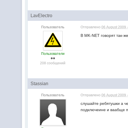
LavElectro
Пользователь
Отправлено
06 August 2009 -
В MK-NET говорят так-же
Пользователи
208 сообщений
Stassian
Пользователь
Отправлено
06 August 2009 -
слушайте ребятушки а че
подключеине и ваабще п