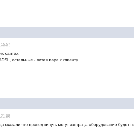
 15:57
их сайтах.
DSL, остальные - витая пара к клиенту.
 21:08
ца сказали что провод кинуть могут завтра ,а оборудование будет