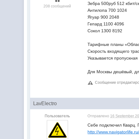
Зебра 500руб 512 кбит/с
208 сообщений
Антилопа 700 1024
Ягуар 900 2048
Гепард 1100 4096
Сокол 1300 8192
Тарифные планы «Област
Скорость входящего траф
Указывается пропускная
Для Москвы дешёвый, для
Сообщение отредактирова
LavElectro
Пользователь
Отправлено
16 September 20
Себе подключил Кварц. 
http://www.navigatorlife.ru