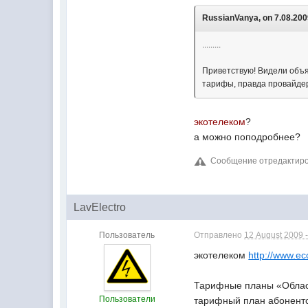
RussianVanya, on 7.08.2009
.........
Приветствую! Видели объ
тарифы, правда провайдер 
экотелеком
?
а можно поподробнее?
Сообщение отредактирова
LavElectro
Пользователь
Отправлено
12 August 2009 -
экотелеком
http://www.eco
Тарифные планы «Обла
Пользователи
тарифный план абонентск