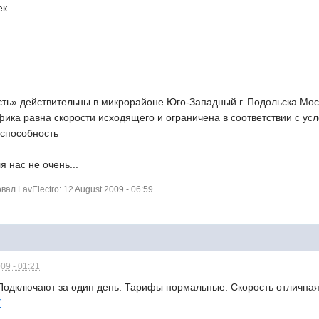
ек
ь» действительны в микрорайоне Юго-Западный г. Подольска Моск
ика равна скорости исходящего и ограничена в соответствии с ус
 способность
 нас не очень...
л LavElectro: 12 August 2009 - 06:59
09 - 01:21
Подключают за один день. Тарифы нормальные. Скорость отличная 
/