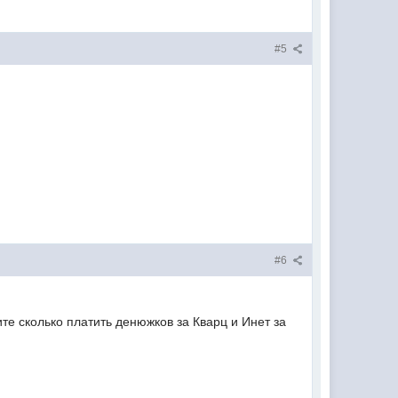
#5
#6
е сколько платить денюжков за Кварц и Инет за