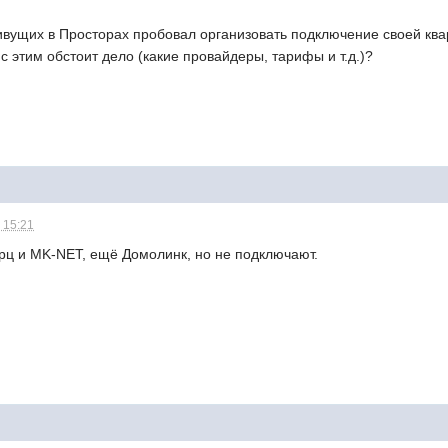
живущих в Просторах пробовал организовать подключение своей квар
 этим обстоит дело (какие провайдеры, тарифы и т.д.)?
 15:21
арц и MK-NET, ещё Домолинк, но не подключают.