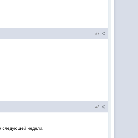
#7
#8
 на следующей недели.