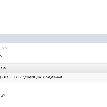
 13:04
к:
16:21:
ц и MK-NET, ещё Домолинк, но не подключают.
ом?