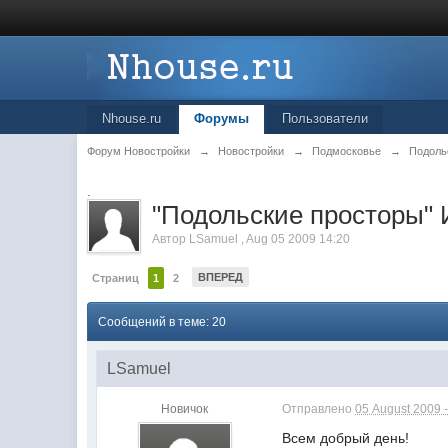
Nhouse.ru
Форумы
Пользователи
Форум Новостройки
→
Новостройки
→
Подмосковье
→
Подоль
.
"Подольские просторы" 
Автор
LSamuel
,
Aug 05 2009 14:20
ВПЕРЕД
Страниц
1
2
Сообщений в теме: 20
LSamuel
Новичок
Отправлено
05 August 2009 -
Всем добрый день!