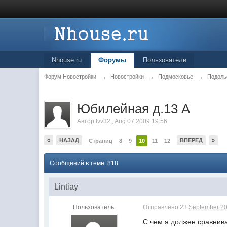
Nhouse.ru
Форумы
Пользователи
Форум Новостройки
→
Новостройки
→
Подмосковье
→
Подоль
.
Юбилейная д.13 А
Автор
tvv32
,
Aug 07 2009 19:56
«
НАЗАД
ВПЕРЕД
»
Страниц
8
9
10
11
12
Сообщений в теме: 818
Lintiay
Пользователь
Отправлено
23 September 20
С чем я должен сравнива