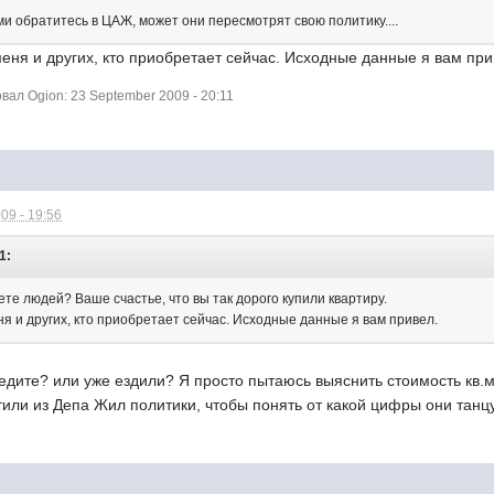
 обратитесь в ЦАЖ, может они пересмотрят свою политику....
ня и других, кто приобретает сейчас. Исходные данные я вам при
ал Ogion: 23 September 2009 - 20:11
09 - 19:56
1:
те людей? Ваше счастье, что вы так дорого купили квартиру.
я и других, кто приобретает сейчас. Исходные данные я вам привел.
 едите? или уже ездили? Я просто пытаюсь выяснить стоимость кв.
тили из Депа Жил политики, чтобы понять от какой цифры они танцу