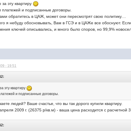
 за эту квартиру
 платежей и подписанные договоры.
ми обратитесь в ЦАЖ, может они пересмотрят свою политику....
его я небуду обосновывать, Вам в ГСЭ и в ЦАЖе все обоснуют. Есл
ения ключей описывались, и много было споров, но 99,9% новосел
09 - 19:51
42:
а эту квартиру
платежей и подписанные договоры.
аете людей? Ваше счастье, что вы так дорого купили квартиру.
апреля 2009 г. (26375 р/кв.м) - ваша цена расходится с расчетной 3
42: