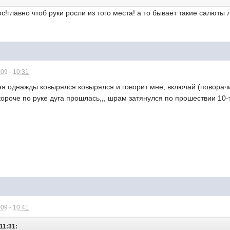
с!главно чтоб руки росли из того места! а то бывает такие салюты
09 - 10:31
аня однажды ковырялся ковырялся и говорит мне, включай (поворачи
роче по руке дуга прошлась,,, шрам затянулся по прошествии 10-ти
09 - 10:41
11:31: