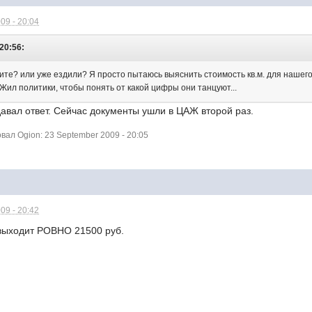
09 - 20:04
20:56:
дите? или уже ездили? Я просто пытаюсь выяснить стоимость кв.м. для нашег
Жил политики, чтобы понять от какой цифры они танцуют...
давал ответ. Сейчас документы ушли в ЦАЖ второй раз.
ал Ogion: 23 September 2009 - 20:05
09 - 20:42
 выходит РОВНО 21500 руб.