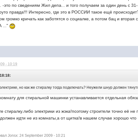
 -это по сведениям Жил депа... и того получаем за один день с 31
руто правда!!! Интересно, где это в РОССИИ такое ещё происходи
ом громко кричать как заботятся о социалке, а потом бац и вторая
 ..."
09 - 10:19
 18:18:
электрике, но как же стиралку тогда подключать? Неужели шнур должен тянут
 комнату для стиральной машинки устанавливается отдельная обяз
те стиралку.либо электрики из жэка!поэтому строители точно её не
должен идти не из комнаты,а от щитка!в нашем случае хорошо что 
ал Jonsx: 24 September 2009 - 10:21