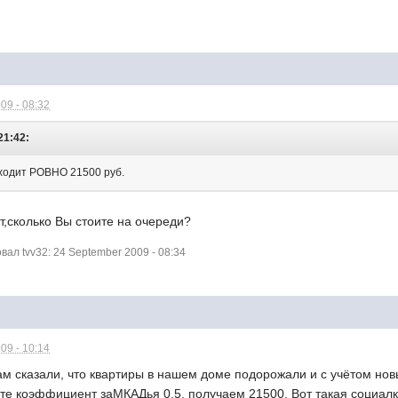
09 - 08:32
21:42:
ыходит РОВНО 21500 руб.
,сколько Вы стоите на очереди?
л tvv32: 24 September 2009 - 08:34
09 - 10:14
ам сказали, что квартиры в нашем доме подорожали и с учётом нов
те коэффициент заМКАДья 0.5, получаем 21500. Вот такая социалк