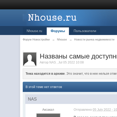
Nhouse.ru
Форумы
Пользователи
Форум Новостройки
→
Nhouse
→
Новости рынка недвижимости
.
Названы самые доступн
Автор
NAS
,
Jul 05 2022 10:08
Тема находится в архиве
. Это значит, что в нее нельзя отве
В этой теме нет ответов
NAS
Аксакал
Отправлено
05 July 2022 - 1