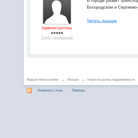
В городе развит транспо
Богородском и Сергиево-
Читать дальше
Администраторы
21431 сообщений
Форум Новостройки
→
Nhouse
→
Новости рынка недвижимости
Изменить стиль
Помощь