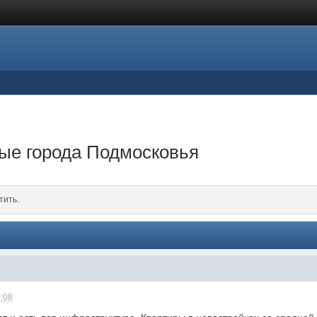
ые города Подмосковья
тить.
0:08