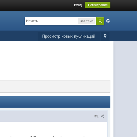
Вход
Регистрация
Эта тема
Просмотр новых публикаций
#1