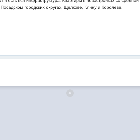
рт и есть вся инфраструктура. Квартиры в новостройках со средней 
Посадском городских округах, Щелкове, Клину и Королеве.