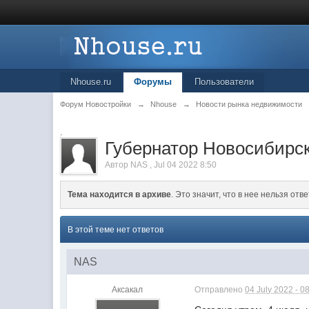
Nhouse.ru
Форумы
Пользователи
Форум Новостройки
→
Nhouse
→
Новости рынка недвижимости
.
Губернатор Новосибирск
Автор
NAS
,
Jul 04 2022 8:50
Тема находится в архиве
. Это значит, что в нее нельзя отве
В этой теме нет ответов
NAS
Аксакал
Отправлено
04 July 2022 - 0