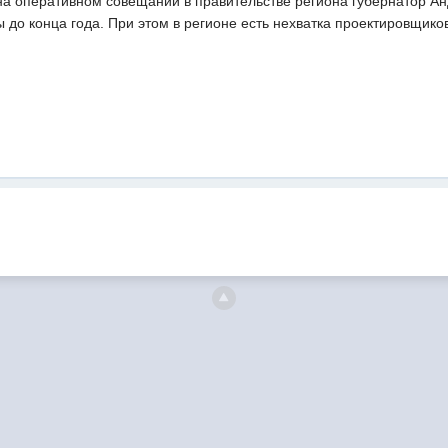
на оперативном совещании в правительстве региона губернатор Ан
до конца года. При этом в регионе есть нехватка проектировщиков