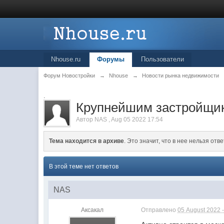
Nhouse.ru
Форумы
Пользователи
Форум Новостройки
→
Nhouse
→
Новости рынка недвижимости
.
Крупнейшим застройщик
Автор
NAS
,
Aug 05 2022 17:54
Тема находится в архиве
. Это значит, что в нее нельзя отве
В этой теме нет ответов
NAS
Аксакал
Отправлено
05 August 2022 -