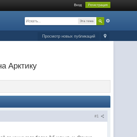
Вход
Регистрация
Эта тема
Просмотр новых публикаций
а Арктику
#1