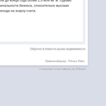
ой до конца года более 2,5 млн кв. м. Однако
инальности бизнеса, относительно высокая
ехода на эскроу-счета.
Обратно в Новости рынка недвижимости
Правила форума
·
Privacy Policy
Community Forum Software by IP.Board