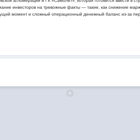
овской агломерации и ГК «Самолет», которая готовится ввести в стр
ание инвесторов на тревожные факты — такие, как снижение марж
екущий момент и сложный операционный денежный баланс из-за пер