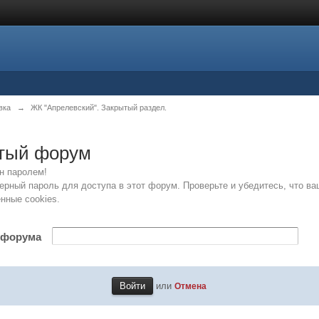
вка
→
ЖК "Апрелевский". Закрытый раздел.
ытый форум
н паролем!
рный пароль для доступа в этот форум. Проверьте и убедитесь, что ва
нные cookies.
 форума
или
Отмена