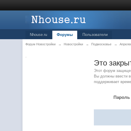
Nhouse.ru
Форумы
Пользователи
Форум Новостройки
→
Новостройки
→
Подмосковье
→
Апреле
.
Это закр
Этот форум защище
Вы должны ввести ве
поддерживает време
Пароль