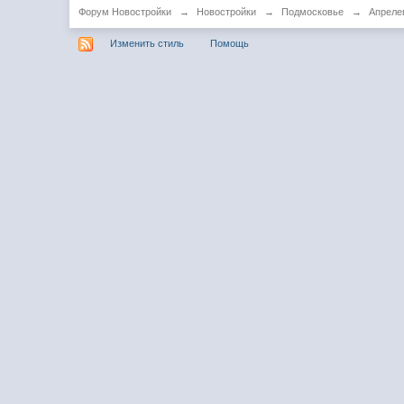
Форум Новостройки
→
Новостройки
→
Подмосковье
→
Апреле
Изменить стиль
Помощь