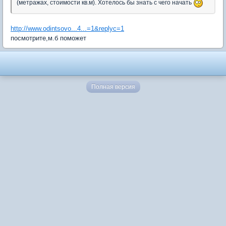
(метражах, стоимости кв.м). Хотелось бы знать с чего начать
http://www.odintsovo...4...=1&replyc=1
посмотрите,м.б поможет
Полная версия