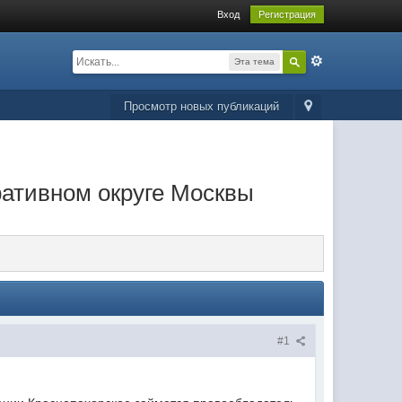
Вход
Регистрация
Эта тема
Просмотр новых публикаций
ративном округе Москвы
#1