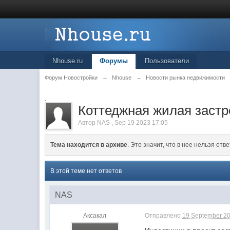
Nhouse.ru
Форумы
Пользователи
Форум Новостройки
→
Nhouse
→
Новости рынка недвижимости
.
Коттеджная жилая застр
Автор
NAS
,
Sep 19 2023 17:05
Тема находится в архиве
. Это значит, что в нее нельзя отве
В этой теме нет ответов
NAS
Аксакал
Отправлено
19 September 20