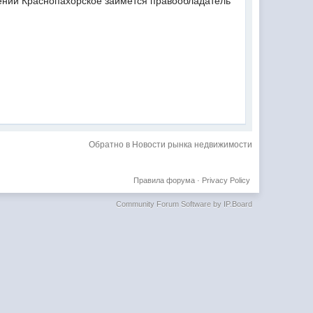
лении Краснопахорское займется правообладатель
Обратно в Новости рынка недвижимости
Правила форума
·
Privacy Policy
Community Forum Software by IP.Board