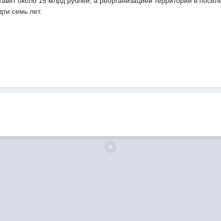
ставят около 15 млрд рублей, а реорганизацией территории в посе
дти семь лет.