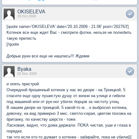
OKISELEVA
29 Oct 2009
[quote name='OKISELEVA' date='20.10.2009 - 21:06' post='202763']
Котенок все еще ждет Вас - смотрите фотки, нельзя не полюбить
такую прелесть
[/quote
Добрые руки все еще не нашлись!!! Ждемм
Byaka
02 Nov 2009
и опять пристрой
Очередной брошенный котенок у нас во дворе - на Троицкой, 5
спасите еще одну пушистую душу от жизни на улице и гибели
под машиной или от рук-ног убогих борцов за чистоту улиц.
В нашем дворе на троицкой, 5 какой-то м....к выбросил котенка,
девочку, на вид примерно 3 мес, светло-серая, цветом похожа на
британку, по качеству шерсти - тоже.
Ласковая, видно, что дома держали. ПОКА чистая, уши и глаза в
порядке.
так что если кто-то думает о котенке - забирайте, пока не убили(((