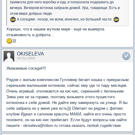
привезла для него коробку и еду, и попросила подержать до
вечера. Вечером котенка забрали домой. Ура, товарищи. Есть в
этом мире добрые люди.
А соседям - позор, не всем, конечно, но большей части.
Хорошо, что в нашем жутком мире - ещё не вымерла
отзывчивость и доброта...
)))
OKISELEVA
16 Oct 2009
Уважаемые соседи!!!!
Рядом с жилым комплексом Гулливер бегает кошка с прекрасным
сереньким маленьким котенком, сейчас ему где то пару месяцев.
Очень игривый, откликается на кис-кис, серенький с беленьким.
Зима уже не за горами, поэтому возьмите этого пушистого
котеночка к себе домой. Не дайте ему замерзнуть на улице. Я бы
себе забрала но у меня уже есть))) Обитает он рядом с фитнес
клубом Идеал и салоном красоты МАКИ, найти его очень просто
позовите, он на кис-кис прибегает. Если будут вопросы как найти
пишите - okiseleva@inbox.ru готова оказать любой содействие