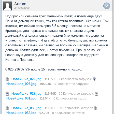
Aurum
24 Oct 2009
Подбросили сначала трех маленьких котят, а потом еще двух.
Явно от домашней кошки, так как котята появились без мамы. Три
котенка, им сейчас примерно 3,5 месяца, похожи на метисов
британцев: два черных с апельсиновыми глазами и один
дымчатый с апельсиновыми глазами (кто мальчик, кто девочка
уточню по телефону). И два абсолютно белых пушистых котенка
с голубыми глазами, им сейчас не больше 2х месяцев, мальчик и
девочка. Котята едят все, к лотку приучены. Прошу за кошек
небольшую денежку для пенсионерки, которая их содержит.
Котята в Перловке.
8 926 236 37 93- после 15 часов, можно и поздно.
Новейшие_022.jpg
111.77К
7 Количество загрузок:
Новейшие_026.jpg
105.03К
30 Количество загрузок:
Новейшие_027.jpg
115.54К
29 Количество загрузок:
Новейшие_031.jpg
111.54К
6 Количество загрузок:
Новейшие_030.jpg
116.11К
29 Количество загрузок:
Новейшие_032.jpg
92.28К
8 Количество загрузок: