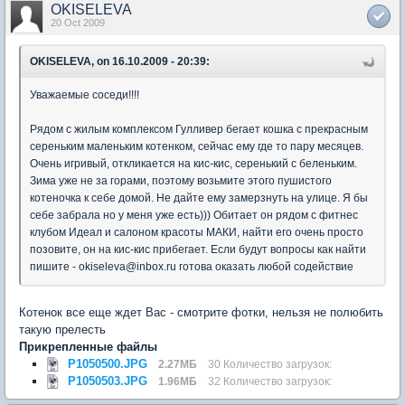
OKISELEVA
20 Oct 2009
OKISELEVA, on 16.10.2009 - 20:39:
Уважаемые соседи!!!!
Рядом с жилым комплексом Гулливер бегает кошка с прекрасным
сереньким маленьким котенком, сейчас ему где то пару месяцев.
Очень игривый, откликается на кис-кис, серенький с беленьким.
Зима уже не за горами, поэтому возьмите этого пушистого
котеночка к себе домой. Не дайте ему замерзнуть на улице. Я бы
себе забрала но у меня уже есть))) Обитает он рядом с фитнес
клубом Идеал и салоном красоты МАКИ, найти его очень просто
позовите, он на кис-кис прибегает. Если будут вопросы как найти
пишите - okiseleva@inbox.ru готова оказать любой содействие
Котенок все еще ждет Вас - смотрите фотки, нельзя не полюбить
такую прелесть
Прикрепленные файлы
P1050500.JPG
2.27МБ
30 Количество загрузок:
P1050503.JPG
1.96МБ
32 Количество загрузок: