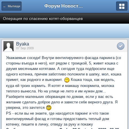
Форум Новостройки
← Мытищи
Операция по спасению котят-оборванцев
Byaka
07 Sep 2009
Уважаемые соседи! Внутри вентилируемого фасада паркинга (со
стороны въезда в него), кот рядом с троицкой, 5, живет кошка с
двумя месячными котятами. А сегодня туда подбросили еще
одного котенка, причем заботливо положили в шапку, мол, кошка
примет, как родного и выкормит.
Кошка тоща, как модель,
куда ей троих кормить. Я котят и мамашу покормила, молока
теплого вынесла. Но на улице не лето и им нужен дом...
Разберите маленьких оборванцев по домам, если у вас есть
желание сделать доброе дело и завести себе верного друга. Я
уверена, это зачтется
PS - если вы не знаете, где находится паркинг и что такое
вентилируемый фасад и готовы предоставить теплый дом
котенку, пишите в личку, отведу за руку и покажу