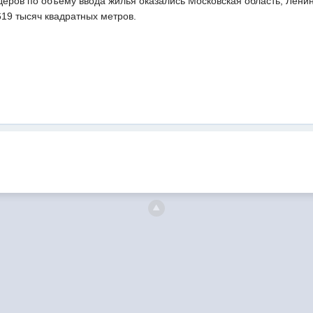
деров по объёму ввода жилья оказались Московская область, Ленин
619 тысяч квадратных метров.