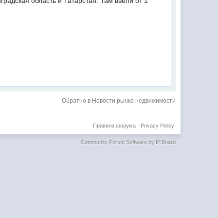
градская область и Татарстан. Там ввели от 1
Обратно в Новости рынка недвижимости
Правила форума
·
Privacy Policy
Community Forum Software by IP.Board