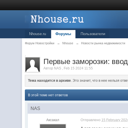
Nhouse.ru
Форумы
Пользователи
Форум Новостройки
→
Nhouse
→
Новости рынка недвижимости
.
Первые заморозки: ввод
Автор
NAS
,
Feb 15 2024 11:55
Тема находится в архиве
. Это значит, что в нее нельзя отве
В этой теме нет ответов
NAS
Аксакал
Отправлено
15 February 2024