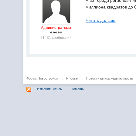
А вот среди регионов-ли
миллиона квадратов до 
Читать дальше
Администраторы
21431 сообщений
Форум Новостройки
→
Nhouse
→
Новости рынка недвижимости
Изменить стиль
Помощь