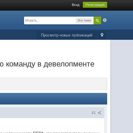
Вход
Регистрация
Эта тема
Просмотр новых публикаций
ю команду в девелопменте
#1