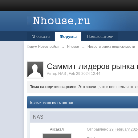
Nhouse.ru
Форумы
Пользователи
Форум Новостройки
→
Nhouse
→
Новости рынка недвижимости
.
Саммит лидеров рынка 
Автор
NAS
,
Feb 29 2024 12:44
Тема находится в архиве
. Это значит, что в нее нельзя отве
В этой теме нет ответов
NAS
Аксакал
Отправлено
29 February 2024