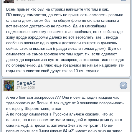
Всем примет кто был на стройки напишите что там и как.
ПО поводу самолетов, да есть не приятность самолеты реально
слышны днем летом был на общем фоне не сильно слышны а
вот вечером достаточно не приятно. Да и в ближайшем
подмосковье помоему повсеместная проблема, вот я сейчас где
живу вроде аэродромы далеко но вот вертолеты зае... иногда
особенно военные одно время доставали конкретно думаешь
сейчас стекла выспаться (правда летали только днем). Шум от
самолетов не самое громкое что там ждет, т.к. если сделают
дорогу до шереметива пустят экспресс, а экспресс тихо не ездят
по определению, да плюс еще товарники по начам на дизели эти
гады как в свисток свой дунут так за 10 км. слушно
SergeAS
27 Nov 2006
А чего бояться экспрессов??? Они и сейчас ходят каждый час
туда-обратно до Лобни. А так будут от Хлебниково поворачивать
в сторону Шереметьево, и все
А по поводу самолетов в Русском альянсе сказали, что их
слышно, но в основном жителям западной стороны дома (у кого
окна на ж/д), а, дескать, жителям 3-ек это не грозит. Но во-
первых почти все 3-шки (кроме 84 м2) имеют одно окно на запад,