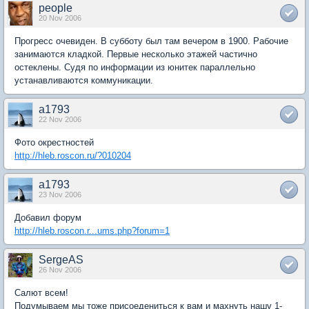
people
20 Nov 2006
Прогресс очевиден. В субботу был там вечером в 1900. Рабочие
занимаются кладкой. Первые несколько этажей частично
остеклены. Судя по информации из юнитек параллельно
устанавливаются коммуникации.
a1793
22 Nov 2006
Фото окрестностей
http://hleb.roscon.ru/?010204
a1793
23 Nov 2006
Добавил форум
http://hleb.roscon.r...ums.php?forum=1
SergeAS
26 Nov 2006
Салют всем!
Подумываем мы тоже присоедениться к вам и махнуть нашу 1-