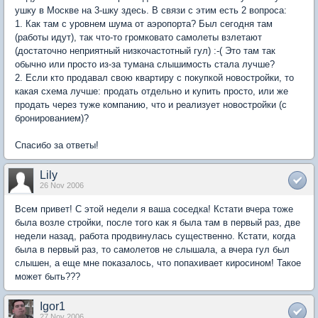
ушку в Москве на 3-шку здесь. В связи с этим есть 2 вопроса:
1. Как там с уровнем шума от аэропорта? Был сегодня там
(работы идут), так что-то громковато самолеты взлетают
(достаточно неприятный низкочастотный гул) :-( Это там так
обычно или просто из-за тумана слышимость стала лучше?
2. Если кто продавал свою квартиру с покупкой новостройки, то
какая схема лучше: продать отдельно и купить просто, или же
продать через туже компанию, что и реализует новостройки (с
бронированием)?
Спасибо за ответы!
Lily
26 Nov 2006
Всем привет! С этой недели я ваша соседка! Кстати вчера тоже
была возле стройки, после того как я была там в первый раз, две
недели назад, работа продвинулась существенно. Кстати, когда
была в первый раз, то самолетов не слышала, а вчера гул был
слышен, а еще мне показалось, что попахивает киросином! Такое
может быть???
Igor1
27 Nov 2006