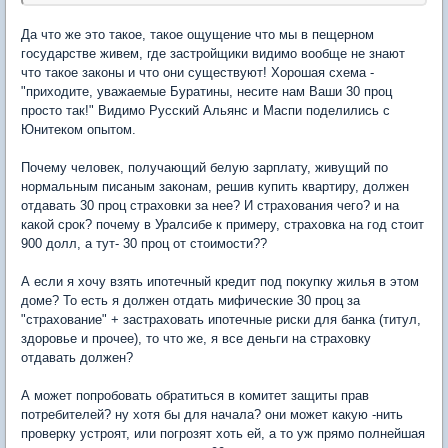
Да что же это такое, такое ощущение что мы в пещерном
государстве живем, где застройщики видимо вообще не знают
что такое законы и что они существуют! Хорошая схема -
"приходите, уважаемые Буратины, несите нам Ваши 30 проц
просто так!" Видимо Русский Альянс и Маспи поделились с
Юнитеком опытом.
Почему человек, получающий белую зарплату, живущий по
нормальным писаным законам, решив купить квартиру, должен
отдавать 30 проц страховки за нее? И страхования чего? и на
какой срок? почему в Уралсибе к примеру, страховка на год стоит
900 долл, а тут- 30 проц от стоимости??
А если я хочу взять ипотечный кредит под покупку жилья в этом
доме? То есть я должен отдать мифические 30 проц за
"страхование" + застраховать ипотечные риски для банка (титул,
здоровье и прочее), то что же, я все деньги на страховку
отдавать должен?
А может попробовать обратиться в комитет защиты прав
потребителей? ну хотя бы для начала? они может какую -нить
проверку устроят, или погрозят хоть ей, а то уж прямо полнейшая