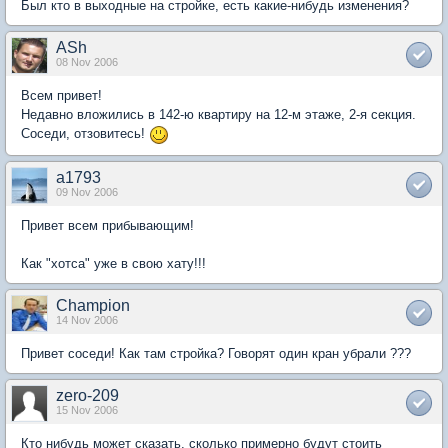
Был кто в выходные на стройке, есть какие-нибудь изменения?
ASh
08 Nov 2006
Всем привет!
Недавно вложились в 142-ю квартиру на 12-м этаже, 2-я секция.
Соседи, отзовитесь!
a1793
09 Nov 2006
Привет всем прибывающим!
Как "хотса" уже в свою хату!!!
Champion
14 Nov 2006
Привет соседи! Как там стройка? Говорят один кран убрали ???
zero-209
15 Nov 2006
Кто нибудь может сказать. сколько примерно будут стоить