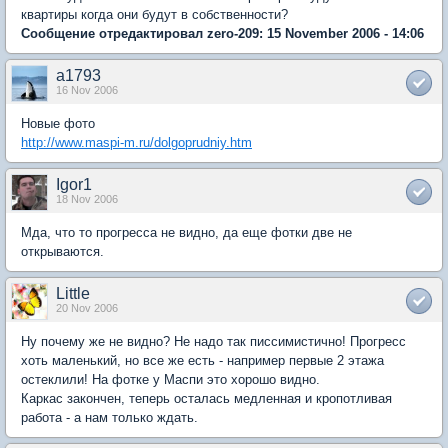
квартиры когда они будут в собственности?
Сообщение отредактировал zero-209: 15 November 2006 - 14:06
a1793
16 Nov 2006
Новые фото
http://www.maspi-m.ru/dolgoprudniy.htm
Igor1
18 Nov 2006
Мда, что то прогресса не видно, да еще фотки две не
открываются.
Little
20 Nov 2006
Ну почему же не видно? Не надо так писсимистично! Прогресс
хоть маленький, но все же есть - например первые 2 этажа
остеклили! На фотке у Маспи это хорошо видно.
Каркас закончен, теперь осталась медленная и кропотливая
работа - а нам только ждать.