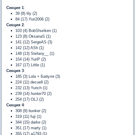
Секция 1
:
39 (8) lily (2)
84 (17) Yuri2006 (2)
Секция 2
:
103 (4) BobShuriken (1)
123 (8) OksanaS (1)
141 (12) SergeAS (3)
142 (12) ASh (1)
148 (13) Stefany__ (1)
154 (14) YuriP (2)
167 (17) Little (1)
Секция 3
:
185 (3) Lola + Бабуля (3)
224 (11) decuell (2)
232 (13) Yurich (1)
239 (14) hunter70 (2)
254 (17) OLJ (2)
Секция 4
:
308 (9) bunker (2)
319 (11) fuji (1)
344 (15) darke (2)
351 (17) marty (1)
355 (17) a1793 (1)