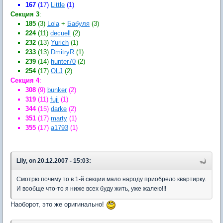
167
(17)
Little
(1)
Секция 3
:
185
(3)
Lola
+
Бабуля
(3)
224
(11)
decuell
(2)
232
(13)
Yurich
(1)
233
(13)
DmitryR
(1)
239
(14)
hunter70
(2)
254
(17)
OLJ
(2)
Секция 4
:
308
(9)
bunker
(2)
319
(11)
fuji
(1)
344
(15)
darke
(2)
351
(17)
marty
(1)
355
(17)
a1793
(1)
Lily, on 20.12.2007 - 15:03:
Смотрю почему то в 1-й секции мало народу приобрело квартирку.
И вообще что-то я ниже всех буду жить, уже жалею!!!
Наоборот, это же оригинально!