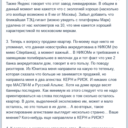
Также Яндекс говорит что этот завод ликвидирован. В общем в
данный момент мне кажется что с экологией хорошо (насколько
это вообще возможно в 8 км от Москвы). Забыл добавить что
ближайшая ТЭЦ-гигант (можно увидеть с платформы Марк)
удалена от нас километров на 10, что мне кажется хорошей
характеристикой по московским меркам.
3. Теперь к вопросу продажи квартир. По-моему еще никто не
упоминал, что данная новостройка аккредитована в НИКОМ (по
мимо Сбербанка), а момент важный... В НИКОМе и требования к
заемщикам полиберальнее в мелочах да и тот факт что уже 2
банка аккредитовали дом, говорит в его пользу. По поводу
риэлтеров. Из Юнитэка меня направили на какую-то тетеньку,
которая сказала что больше не занимается продажей, но
направила меня в два агенства: КЕРН и РИОК. И никаких слов
про МАСПИ-М и Русский Альянс. Хотя на доме вроде весят
баннеры последних. Как минимум из этого следует что не надо
ориентироваться на слова последних о том сколько осталось
квартир. В доле, выделенной эксклюзивно им, может и мало
осталось, но это только в их доле... А во-вторых, такое
жонглирование агенствами выглядит несколько странно... Ваше
мнение? Кого-нибудь еще направляли в КЕРН и РИОК?