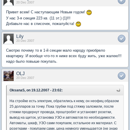
20 Dec 2007
Привет всем! С наступающим Новым годом!
У нас 3-я секция 223 кв. (11 эт.) (1)!!!
Добавьте нас в списочек, пожалуйста!
Lily
20 Dec 2007
Смотрю почему то в 1-й секции мало народу приобрело
квартирку. И вообще что-то я ниже всех буду жить, уже жалею!!!
надо было повыше покупать.
OLJ
20 Dec 2007
OksanaS, on 19.12.2007 - 23:02:
На стройке есть электрик, обратились к нему, он неофиц образом
25 долларов за точку. Пока трубки под стяжку заложили, после
стяжки продернут провода, проштробят и установят розетки,
вывод на щиток, установка УЗО и автоматов по необходимости.
Автоматы, шкаф, УЗО сами покупаем, остальное их материал. С
розетками - покупаем сами, цена немного уменьшается (не знаю