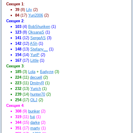
Секция 1
:
39
(8)
Lily
(2)
84
(17)
Yuri2006
(2)
Секция 2
:
103
(4)
BobShuriken
(1)
123
(8)
OksanaS
(1)
141
(12)
SergeAS
(3)
142
(12)
ASh
(1)
148
(13)
Stefany__
(1)
154
(14)
YuriP
(2)
167
(17)
Little
(1)
Секция 3
:
185
(3)
Lola
+
Бабуля
(3)
224
(11)
decuell
(2)
223
(11)
DmitryR
(1)
232
(13)
Yurich
(1)
239
(14)
hunter70
(2)
254
(17)
OLJ
(2)
Секция 4
:
308
(9)
bunker
(2)
319
(11)
fuji
(1)
344
(15)
darke
(2)
351
(17)
marty
(1)