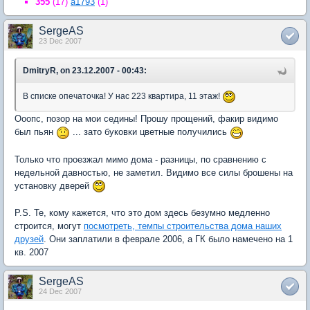
355
(17)
a1793
(1)
SergeAS
23 Dec 2007
DmitryR, on 23.12.2007 - 00:43:
В списке опечаточка! У нас 223 квартира, 11 этаж!
Ооопс, позор на мои седины! Прошу прощений, факир видимо
был пьян
... зато буковки цветные получились
Только что проезжал мимо дома - разницы, по сравнению с
недельной давностью, не заметил. Видимо все силы брошены на
установку дверей
P.S. Те, кому кажется, что это дом здесь безумно медленно
строится, могут
посмотреть, темпы строительства дома наших
друзей
. Они заплатили в феврале 2006, а ГК было намечено на 1
кв. 2007
SergeAS
24 Dec 2007