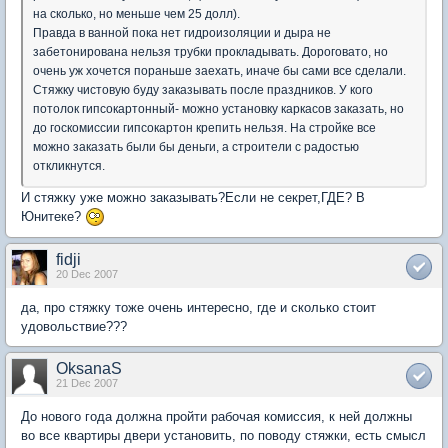
на сколько, но меньше чем 25 долл).
Правда в ванной пока нет гидроизоляции и дыра не
забетонирована нельзя трубки прокладывать. Дороговато, но
очень уж хочется пораньше заехать, иначе бы сами все сделали.
Стяжку чистовую буду заказывать после праздников. У кого
потолок гипсокартонный- можно установку каркасов заказать, но
до госкомиссии гипсокартон крепить нельзя. На стройке все
можно заказать были бы деньги, а строители с радостью
откликнутся.
И стяжку уже можно заказывать?Если не секрет,ГДЕ? В
Юнитеке?
fidji
20 Dec 2007
да, про стяжку тоже очень интересно, где и сколько стоит
удовольствие???
OksanaS
21 Dec 2007
До нового года должна пройти рабочая комиссия, к ней должны
во все квартиры двери установить, по поводу стяжки, есть смысл