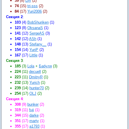
39
(8)
Lily
(2)
74
(15)
tri-sss
(2)
84
(17)
Yuri2006
(2)
Секция 2
:
103
(4)
BobShuriken
(1)
123
(8)
OksanaS
(1)
141
(12)
SergeAS
(3)
142
(12)
ASh
(1)
148
(13)
Stefany__
(1)
154
(14)
YuriP
(2)
167
(17)
Little
(1)
Секция 3
:
185
(3)
Lola
+
Бабуля
(3)
224
(11)
decuell
(2)
223
(11)
DmitryR
(1)
232
(13)
Yurich
(1)
239
(14)
hunter70
(2)
254
(17)
OLJ
(2)
Секция 4
:
308
(9)
bunker
(2)
319
(11)
fuji
(1)
344
(15)
darke
(2)
351
(17)
marty
(1)
355
(17)
a1793
(1)