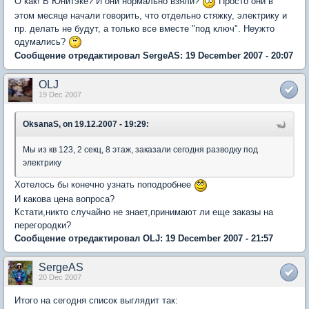
О как! В Юнитэке? И они нормально взяли?
Просто они в
этом месяце начали говорить, что отдельно стяжку, электрику и
пр. делать не будут, а только все вместе "под ключ". Неужто
одумались?
Сообщение отредактировал SergeAS: 19 December 2007 - 20:07
OLJ
19 Dec 2007
OksanaS, on 19.12.2007 - 19:29:
Мы из кв 123, 2 секц, 8 этаж, заказали сегодня разводку под
электрику
Хотелось бы конечно узнать поподробнее
И какова цена вопроса?
Кстати,никто случайно не знает,принимают ли еще заказы на
перегородки?
Сообщение отредактировал OLJ: 19 December 2007 - 21:57
SergeAS
20 Dec 2007
Итого на сегодня список выглядит так: