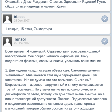
OksanaS, с Днем Рождения! Счастья, Здоровья и Радости! Пусть
сбудутся все надежды и чаяния, Удачи!
tri-sss
25 Dec 2007
1 секция, 15 этаж, 74 квартира.
Tenzor
25 Dec 2007
Всем привет! Я новенький. Серьезно заинтересовался данной
новостройкой. Уже собрал немного информации. Хочу
поделиться фактами, своим мнением, услышать ваше мнение...
1. Две недели назад посещал объект сам. Самолеты шумели
значительно. Мне кажется этот шум перекрывает даже шум
электричек. И я не думаю что это временно. С чего бы?
Шереметьево -- аэропорт загруженный и к нему пристраивается
третий терминал... Но у меня лично нет психологоического
дискомфорта от этого, потому что дом стоит очень выигрышно в
плане транспортной доступности. Поясню. Подмосковье заселено
и продолжает заселяться в основном вдоль транспортных
магистралей, которые обычно состоят из авто- и ж/д-дорог