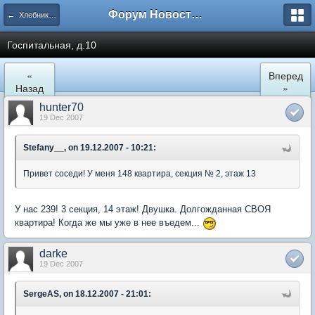
Форум Новостройки
← Хлебниково
Госпитальная, д.10
«
Вперед
Назад
»
hunter70
19 Dec 2007
Stefany__, on 19.12.2007 - 10:21:
Привет соседи! У меня 148 квартира, секция № 2, этаж 13
У нас 239! 3 секция, 14 этаж! Двушка. Долгожданная СВОЯ
квартира! Когда же мы уже в нее въедем...
darke
19 Dec 2007
SergeAS, on 18.12.2007 - 21:01: