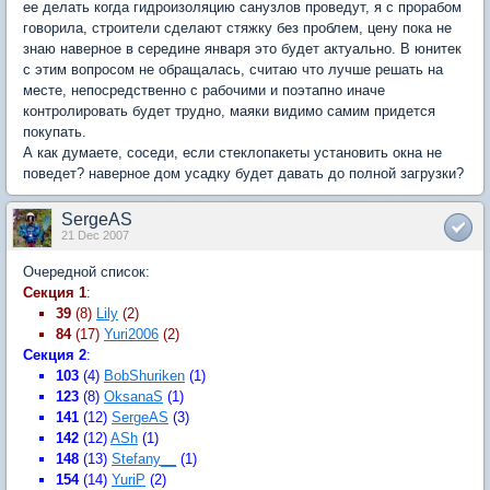
ее делать когда гидроизоляцию санузлов проведут, я с прорабом
говорила, строители сделают стяжку без проблем, цену пока не
знаю наверное в середине января это будет актуально. В юнитек
с этим вопросом не обращалась, считаю что лучше решать на
месте, непосредственно с рабочими и поэтапно иначе
контролировать будет трудно, маяки видимо самим придется
покупать.
А как думаете, соседи, если стеклопакеты установить окна не
поведет? наверное дом усадку будет давать до полной загрузки?
SergeAS
21 Dec 2007
Очередной список:
Секция 1
:
39
(8)
Lily
(2)
84
(17)
Yuri2006
(2)
Секция 2
:
103
(4)
BobShuriken
(1)
123
(8)
OksanaS
(1)
141
(12)
SergeAS
(3)
142
(12)
ASh
(1)
148
(13)
Stefany__
(1)
154
(14)
YuriP
(2)