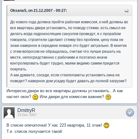
OksanaS, on 21.12.2007 - 00:27:
До нового года должна пройти рабочая комиссия, к ней должны во
все квартиры двери установить, по поводу стяжки, есть смысл ее
делать когда гидроизоляцию санузлов проведут, я с прорабом
говорила, строители сделают стяжку без проблем, цену пока не
знаю наверное в середине января это будет актуально. В юнитек
с этим вопросом не обращалась, считаю что лучше решать на
месте, непосредственно с рабочими и поэтапно иначе
контролировать будет трудно, маяки видимо самим придется
покупать.
А как думаете, соседи, если стеклопакеты установить окна не
поведет? наверное дом усадку будет давать до полной загрузки?
Интересно,двери во все квартиры должны установить...А как
насчет окон?
Или двери для комиссии важнее?
DmitryR
23 Dec 2007
В списке опечаточка! У нас 223 квартира, 11 этаж!
Т.е. список получается такой: