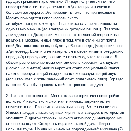
идущих примерно параллельно. И чаще получается так, что
новостройка стоит в отдалении от ж/д-станции и в близи к
большой автодороге. Это приводит к тому, что при поездке в
Москву приходится использовать схему
автобус+электричка+метро. В нашем же случае мы имеем на
одно звено меньше (до электрички доходим пешком). При этом
дом удален от Дмитровки. А шоссе -- это главный загрязнитель
воздуха в Москве. И еще плюс в том, что в отличии от почти
всей Долгопы нам не надо будет добираться до Дмитровки через
ж/д-переезд. Если кто не натерпелся в своей жизни в ожиданиях
перед ж/д-переездами, возьмите на заметку, что это важно. В
общем расположение дома считаю очень хорошим, а с шумом
(насколько я читал) можно бороться ставя специальный клапан
на окно, пропускающий воздух, но плохо пропускающий звук
(если кто имел с этим реальный опыт, поделитесь плиз). Гораздо
сложнее было бы ограждать себя от грязного воздуха...
2. Так вот про экологию. Меня эта характеристика новостройки
волнует. И насколько я смог найти никаких загрязнителей
поблизости нет. Разве что кирпичный завод. Вот с ним не ясно.
Яндекс находит список крупных кирпичных заводов, в котором он
упомянут. С другой стороны никакого активного дымовыделения
он явно не ведет. Смотрел с верхних этажей дома. Видна
большая труба. Но она ни к чему не подсоединена/заброшена (?).