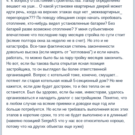
4. К вопросу о состоянии строительства. Лапшу определенно
вешают на уши... О какой установке квартирных дверей может
идти речь, когда на верхних этажах еще нет _межквартирных_
перегородок??? По поводу обещания скоро начать опробовать
отопление, кто-нибудь видел установленные батареи? Без
батарей разве возможно отопление? У меня субъективное
впечатление что последние пару месяцев стройка по сути стоит
(всякие полтора окна за неделю не в счет). Но это и не
катастрофа. Все-таки фактическая степень законченности
довольно высока (если мерять от "котлована") и если начать
работать, то можно было бы за пару-тройку месяцев закончить.
Но вот, если бы такова была открытая ясная позиция
застройщика, то он выглядел бы более ответственной
организацией. Вопрос с котельной тоже, конечно, смущает...
потянет ли старая котельная новый 5-секционный дом? Но мне
кажется, если дом будет достроен, то и без тепла он не
останется. Был бы здорово, если бы нам, инвесторам, удалось
организоваться и наладить диалог с застройщиком. Понятно, что
в любом случае на всякие приемки и доводки еще год или
больше потребуется. Но если не требовать выполнения всех этих
этапов в короткие сроки, то это не будет выполнено и в длинные!
(навеяно позицией SergeAS что у нас все относительно хорошо,
потому что на других объектах еще хуже)