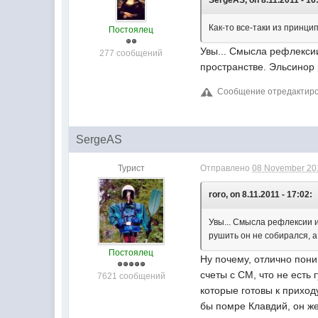
SergeAS, on 8.11.2011 - 16
Как-то все-таки из принцип
Постоялец
Увы... Смысла рефлекси
277 сообщений
пространстве. Эльсинор 
Сообщение отредактиров
SergeAS
Турист
Отправлено
08 November 201
roro, on 8.11.2011 - 17:02:
Увы... Смысла рефлексии 
рушить он не собирался, а
Постоялец
Ну почему, отлично пони
счеты с СМ, что не есть 
7621 сообщений
которые готовы к приход
бы помре Клавдий, он же