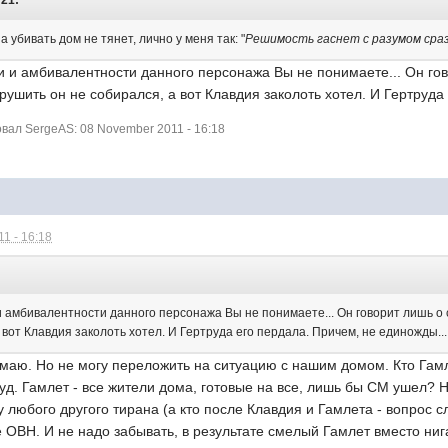
:21:
а убивать дом не тянет, лично у меня так: "
Решимость гаснет с разумом сра
и и амбивалентности данного персонажа Вы не понимаете... Он го
рушить он не собирался, а вот Клавдия заколоть хотел. И Гертруда
ал SergeAS: 08 November 2011 - 16:18
1 - 16:18
и амбивалентности данного персонажа Вы не понимаете... Он говорит лишь о
 вот Клавдия заколоть хотел. И Гертруда его пердала. Причем, не единожды...
маю. Но не могу переложить на ситуацию с нашим домом. Кто Гамле
гуд. Гамлет - все жители дома, готовые на все, лишь бы СМ ушел? Н
у любого другого тирана (а кто после Клавдия и Гамлета - вопрос 
 ОВН. И не надо забывать, в результате смелый Гамлет вместо ни