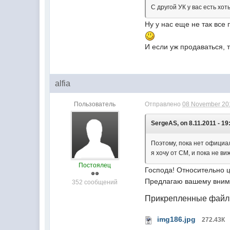
С другой УК у вас есть хот
Ну у нас еще не так все
И если уж продаваться, 
alfia
Пользователь
Отправлено
08 November 201
SergeAS, on 8.11.2011 - 19
Поэтому, пока нет официал
я хочу от СМ, и пока не ви
Постоялец
Господа! Относительно 
Предлагаю вашему вним
352 сообщений
Прикрепленные фай
img186.jpg
272.43К