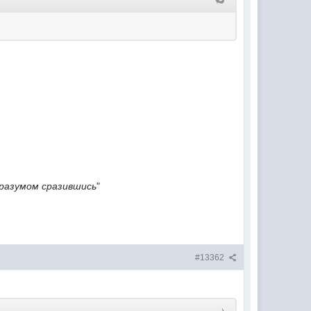
разумом сразившись
"
#13362