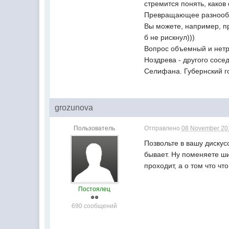
стремится понять, каков
Превращающее разнообра
Вы можете, например, пр
б не рискнул)))
Вопрос объемный и нетр
Ноздрева - другого сосе
Селифана. Губернский го
grozunova
Пользователь
Отправлено
08 November 201
Позвольте в вашу дискусс
бывает. Ну поменяете ши
проходит, а о том что чт
Постоялец
690 сообщений