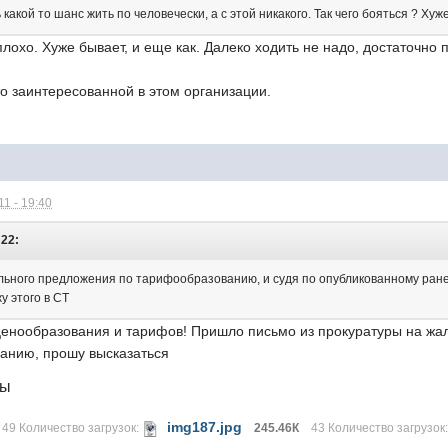
ь какой то шанс жить по человечески, а с этой никакого. Так чего бояться ? Хуж
 плохо. Хуже бывает, и еще как. Далеко ходить не надо, достаточн
то заинтересованной в этом организации.
1 - 19:40
:22:
ьного предложения по тарифообразованию, и судя по опубликованному ранее о
жу этого в СТ
ценообразования и тарифов! Пришло письмо из прокуратуры на ж
анию, прошу высказаться
лы
img187.jpg
49 Количество загрузок:
245.46К
43 Количество загрузок