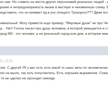
 он сам. Но ставить на места других персонажей реальных людей 
зие и непредсказуемость жизни в жесткую и неизменную схему. Ве
едставить, что он вливает яд в ухо спящего Троицкого??? Даже если
ивиальный. Могу привести еще пример. "Мертвые души" не про Чич
да... Нет! Гоголь писал про душу человека, в которой умещается и 
род NN - это человек, а не реальный город или дом, в котором жи
1 - 17:15
ию: С другой УК у вас есть хоть какой то шанс жить по человечески,
ло на мыло, так хоть попытаетесь. Есть хорошее выражение: Сожа
о то не сделал не проходит никогда.