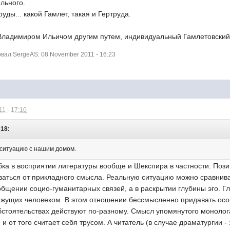
льного.
уды... какой Гамлет, такая и Гертруда.
 Владимиром Ильичом другим путем, индивидуальный Гамлетовский
ал SergeAS: 08 November 2011 - 16:23
1 - 17:10
:18:
 ситуацию с нашим домом.
а в восприятии литературы вообще и Шекспира в частности. Позит
ваться от прикладного смысла. Реальную ситуацию можно сравнива
бщении социо-гуманитарных связей, а в раскрытии глубины эго. Гл
вижущих человеком. В этом отношении бессмысленно придавать ос
обстоятельствах действуют по-разному. Смысл упомянутого монолога 
и от того считает себя трусом. А читатель (в случае драматургии -