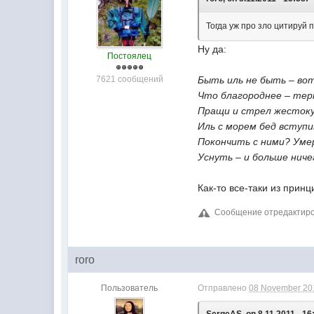
Тогда уж про зло цитируй 
Ну да:
Постоялец
7621 сообщений
Быть иль не быть – вот
Что благороднее – те
Пращи и стрел жестоку
Иль с морем бед вступи
Покончить с ними? Уме
Уснуть – и больше ниче
Как-то все-таки из принц
Сообщение отредактиров
roro
Пользователь
Отправлено
08 November 201