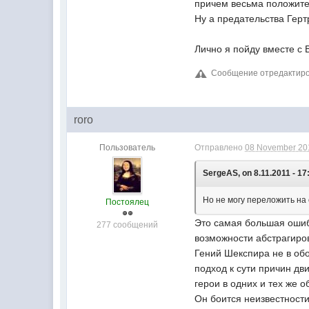
причем весьма положите
Ну а предательства Гертр
Лично я пойду вместе с
Сообщение отредактиров
roro
Пользователь
Отправлено
08 November 201
SergeAS, on 8.11.2011 - 17
Но не могу переложить на
Постоялец
Это самая большая ошибк
277 сообщений
возможности абстрагиро
Гений Шекспира не в обо
подход к сути причин д
герои в одних и тех же 
Он боится неизвестности 