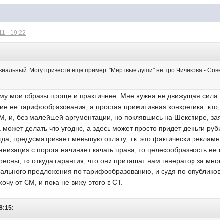
1 - 19:22
иальный. Могу привести еще пример. "Мертвые души" не про Чичикова - Совет
ому мои образы проще и практичнее. Мне нужна не движущая сила н
 ее тарифообразования, а простая примитивная конкретика: кто, ко
, и, без малейшей аргументации, но поклявшись на Шекспире, заяви
 может делать что угодно, а здесь может просто придет деньги руб
гда, предусматривает меньшую оплату, т.к. это фактически реклам
анизация с порога начинает качать права, то целесообразность ее
ресны, то откуда гарантия, что они притащат нам генератор за мн
ального предложения по тарифообразованию, и судя по опубликова
хочу от СМ, и пока не вижу этого в СТ.
8:15: