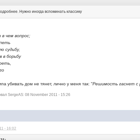
подробнее. Нужно иногда вспоминать классику
 в чем вопрос;
рпеть
ю судьбу,
в в борьбу
реть,
го
ипа убивать дом не тянет, лично у меня так: "
Решимость гаснет с 
ал SergeAS: 08 November 2011 - 15:26
1 - 16:02