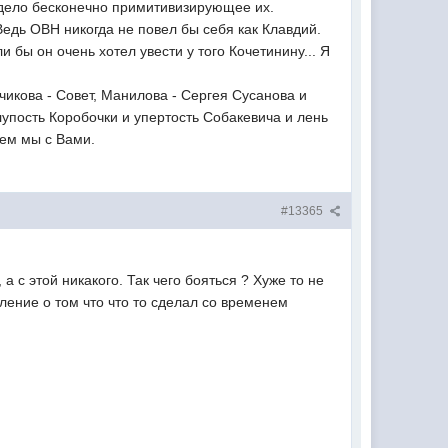
- дело бесконечно примитивизирующее их.
дь ОВН никогда не повел бы себя как Клавдий.
 бы он очень хотел увести у того Кочетинину... Я
икова - Совет, Манилова - Сергея Сусанова и
глупость Коробочки и упертость Собакевича и лень
вем мы с Вами.
#13365
 а с этой никакого. Так чего бояться ? Хуже то не
ление о том что что то сделал со временем