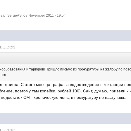
ал SergeAS: 08 November 2011 - 19:54
1 - 19:59
енообразования и тарифов! Пришло письмо из прокуратуры на жалобу по по
ться
ая отписка. С этого месяца графа за водоотведение в квитанции по
ление, поэтому там копейки, рублей 100). Сайт, думаю, привели к 
недостаток СМ - хроническую лень, в прокуратуру не настучишь.
1 - 20:02