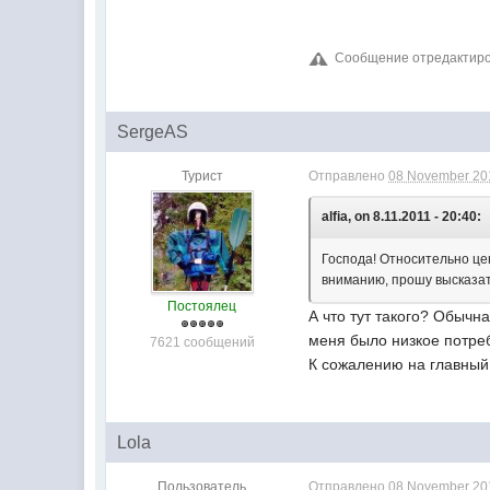
Сообщение отредактиров
SergeAS
Турист
Отправлено
08 November 201
alfia, on 8.11.2011 - 20:40:
Господа! Относительно ц
вниманию, прошу высказа
Постоялец
А что тут такого? Обычн
меня было низкое потреб
7621 сообщений
К сожалению на главный 
Lola
Пользователь
Отправлено
08 November 201