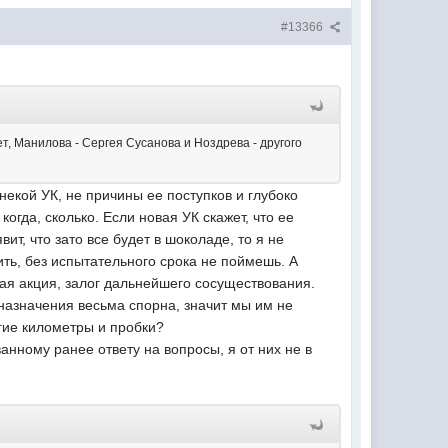
#13366
, Манилова - Сергея Сусанова и Ноздрева - другого
екой УК, не причины ее поступков и глубоко
гда, сколько. Если новая УК скажет, что ее
т, что зато все будет в шоколаде, то я не
ить, без испытательного срока не поймешь. А
ная акция, залог дальнейшего сосуществования.
 назначения весьма спорна, значит мы им не
огие километры и пробки?
нному ранее ответу на вопросы, я от них не в