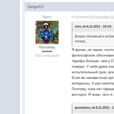
SergeAS
Турист
Отправлено
08 November 201
roro, on 8.11.2011 - 18:10:
Вопрос объемный и нетрив
соседа...
Постоялец
Я физик, не лирик, поэт
философское обоснование
7621 сообщений
тарифы больше, чем у СМ
поверю. У себя дома она
испытательный срок, все
Если же неизвестная орг
интересны. А раз неинте
Поэтому, пока нет офици
восторге. Я знаю, чего я 
grozunova, on 8.11.2011 - 1