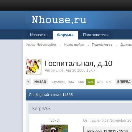
Nhouse.ru
Форумы
Пользователи
Форум Новостройки
→
Новостройки
→
Подмосковье
→
Долгоп
.
Госпитальная, д.10
Автор
Little
,
Apr 20 2006 15:07
«
НАЗАД
ВПЕРЕД
Страниц
667
668
669
670
671
Сообщений в теме: 14685
SergeAS
Турист
Отправлено
08 November 201
roro, on 8.11.2011 - 15:58: