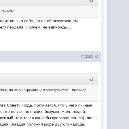
зившись
"
ворит лишь о себе, но не об окружающем
 его пердала. Причем, не единожды...
#13363
 себе, но не об окружающем пространстве. Эльсинор
т, Совет? Тогда, получается, что у него личные
о это не так, нет таких, безумно мало людей,
сложный, там такая каша бы кровавая пошла), лишь
гадяя Клавдия положил море другого народа,