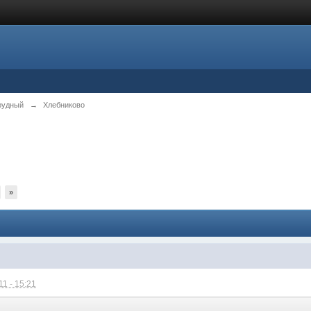
рудный
→
Хлебниково
»
1 - 15:21