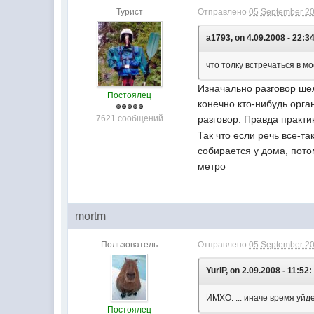
Турист
Отправлено
05 September 20
a1793, on 4.09.2008 - 22:34
что толку встречаться в мо
Изначально разговор ше
Постоялец
конечно кто-нибудь орга
7621 сообщений
разговор. Правда практи
Так что если речь все-т
собирается у дома, пото
метро
mortm
Пользователь
Отправлено
05 September 20
YuriP, on 2.09.2008 - 11:52:
ИМХО: ... иначе время уйде
Постоялец