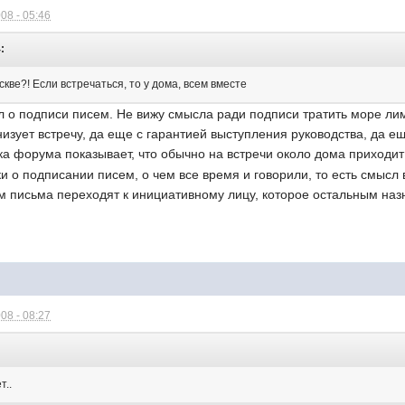
08 - 05:46
:
скве?! Если встречаться, то у дома, всем вместе
л о подписи писем. Не вижу смысла ради подписи тратить море ли
низует встречу, да еще с гарантией выступления руководства, да е
ка форума показывает, что обычно на встречи около дома приходи
аки о подписании писем, о чем все время и говорили, то есть смысл
м письма переходят к инициативному лицу, которое остальным назна
08 - 08:27
т..