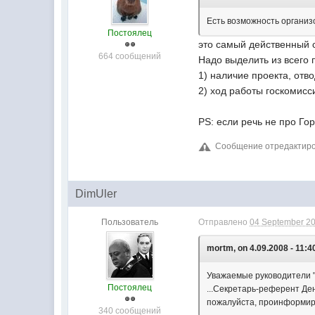
Есть возможность организ
Постоялец
это самый действенный с
664 сообщений
Надо выделить из всего 
1) наличие проекта, отв
2) ход работы госкомис
PS: если речь не про Гор
Сообщение отредактиров
DimUler
Пользователь
Отправлено
04 September 20
mortm, on 4.09.2008 - 11:4
Уважаемые руководител
Постоялец
...Секретарь-референт Ден
пожалуйста, проинформиру
340 сообщений