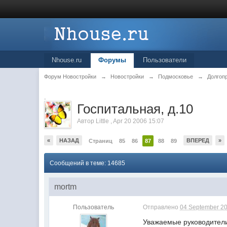
Nhouse.ru
Форумы
Пользователи
Форум Новостройки
→
Новостройки
→
Подмосковье
→
Долгоп
.
Госпитальная, д.10
Автор
Little
,
Apr 20 2006 15:07
«
НАЗАД
ВПЕРЕД
»
Страниц
85
86
87
88
89
Сообщений в теме: 14685
mortm
Пользователь
Отправлено
04 September 20
Уважаемые руководите