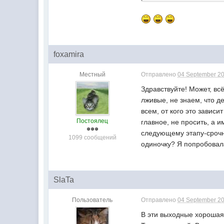
foxamira
Местный
Отправлено
04 September 20
Здравствуйте! Может, вс
лживые, не знаем, что де
всем, от кого это завис
Постоялец
главное, не просить, а 
следующему этапу-срочн
1099 сообщений
одиночку? Я попробовала
SlaTa
Пользователь
Отправлено
04 September 20
В эти выходные хорошая 