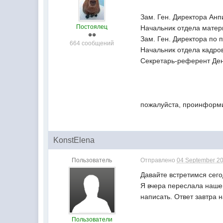
Зам. Ген. Директора Анп
Постоялец
Начальник отдела матери
Зам. Ген. Директора по 
664 сообщений
Начальник отдела кадров
Секретарь-референт Деня
пожалуйста, проинформи
KonstElena
Пользователь
Отправлено
04 September 20
Давайте встретимся сего
Я вчера переслала наше 
написать. Ответ завтра 
Пользователи