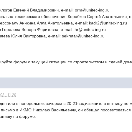
илогов Евгений Владимирович, e-mail: orm@unitec-ing.ru
ально-технического обеспечения Коробков Сергей Анатольевич, e-m
персоналу Аникина Алла Анатольевна, e-mail: kadr2@unitec-ing.ru
 Горелова Венера Фяритовна, e-mail: hr@unitec-ing.ru
ева Юлия Викторовна, e-mail: sekretar@unitec-ing.ru
руйте форум о текущей ситуации со строительством и сдачей дом
08 - 11:20
дня или в понедельник вечером в 20-21час,извините в пятницу не 
письмо в ИКМО Николаю Васильевичу, он обещал посоветоваться с 
напишу на форуме.