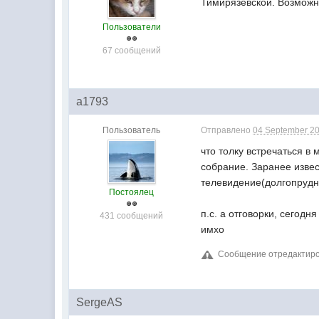
Тимирязевской. Возможно,
Пользователи
67 сообщений
a1793
Пользователь
Отправлено
04 September 20
что толку встречаться в 
собрание. Заранее извес
телевидение(долгопрудн
Постоялец
п.с. а отговорки, сегодн
431 сообщений
имхо
Сообщение отредактиров
SergeAS