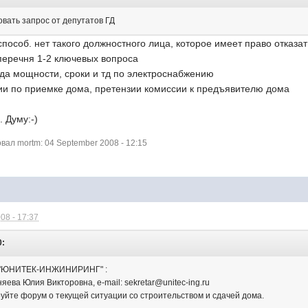
овать запрос от депутатов ГД
пособ. нет такого должностного лица, которое имеет право отказать
перечня 1-2 ключевых вопроса
ода мощности, сроки и тд по электроснабжению
сии по приемке дома, претензии комиссии к предъявителю дома
. Думу:-)
ал mortm: 04 September 2008 - 12:15
08 - 17:37
0:
и "ЮНИТЕК-ИНЖИНИРИНГ" :
яева Юлия Викторовна, e-mail: sekretar@unitec-ing.ru
йте форум о текущей ситуации со строительством и сдачей дома.