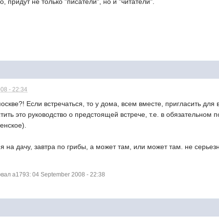
 придут не только "писатели", но и "читатели".
08 - 22:34
москве?! Если встречаться, то у дома, всем вместе, пригласить для
тить это руководство о предстоящей встрече, т.е. в обязательном
енское).
я я на дачу, завтра по грибы, а может там, или может там. не серьез
ал a1793: 04 September 2008 - 22:38