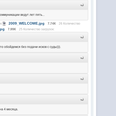
оммуникации ведут лет пять...
2009_WELCOME.jpg
к:
7.74К
26 Количество
jpg
7.99К
25 Количество загрузок:
то обойдемся без подачи исков с суды))).
на 4 месяца.