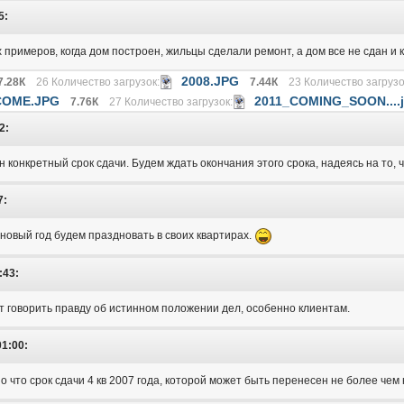
5:
примеров, когда дом построен, жильцы сделали ремонт, а дом все не сдан и к
2008.JPG
7.28К
26 Количество загрузок:
7.44К
23 Количество загрузо
COME.JPG
2011_COMING_SOON....
7.76К
27 Количество загрузок:
2:
н конкретный срок сдачи. Будем ждать окончания этого срока, надеясь на то, ч
7:
 новый год будем праздновать в своих квартирах.
:43:
ет говорить правду об истинном положении дел, особенно клиентам.
01:00:
о что срок сдачи 4 кв 2007 года, которой может быть перенесен не более чем 