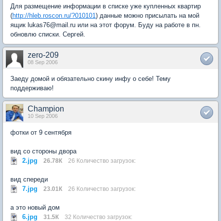
Для размещение информации в списке уже купленных квартир
(
http://hleb.roscon.ru/?010101
) данные можно присылать на мой
ящик lukas76@mail.ru или на этот форум. Буду на работе в пн.
обновлю списки. Сергей.
zero-209
08 Sep 2006
Заеду домой и обязательно скину инфу о себе! Тему
поддерживаю!
Champion
10 Sep 2006
фотки от 9 сентября
вид со стороны двора
2.jpg
26.78К
26 Количество загрузок:
вид спереди
7.jpg
23.01К
26 Количество загрузок:
а это новый дом
6.jpg
31.5К
32 Количество загрузок: