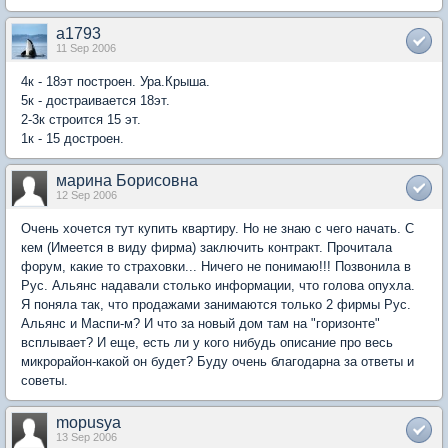
a1793
11 Sep 2006
4к - 18эт построен. Ура.Крыша.
5к - достраивается 18эт.
2-3к строится 15 эт.
1к - 15 достроен.
марина Борисовна
12 Sep 2006
Очень хочется тут купить квартиру. Но не знаю с чего начать. С
кем (Имеется в виду фирма) заключить контракт. Прочитала
форум, какие то страховки... Ничего не понимаю!!! Позвонила в
Рус. Альянс надавали столько информации, что голова опухла.
Я поняла так, что продажами занимаются только 2 фирмы Рус.
Альянс и Маспи-м? И что за новый дом там на "горизонте"
всплывает? И еще, есть ли у кого нибудь описание про весь
микрорайон-какой он будет? Буду очень благодарна за ответы и
советы.
mopusya
13 Sep 2006