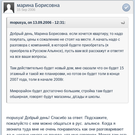
марина Борисовна
15 Sep 2006
mopusya, on 13.09.2006 - 12:31:
Добрый день, Марина Борисовна. если хочется квартиру, то надо
покупать, цены к сожалению не стоят на месте. А начать надо с
разговора с компанией, в которой будете приобретать (я
приобрела в Русском Альянсе), пусть вам всё расскажут и ответят
на все ваши вопросы.
Там действительно будет новый дом, мне сказали что он будет 15
этажный и такой же планировки, но готов он будет толи в конце
2007 года, толи в начале 2008г.
Микрорайон будет достаточно большим, стройка там будет
обширная, говорят будут магазины, д/сады и школы.
mopusya! Добрый день! Спасибо за ответ. Подскажите,
пожалуйсто с кем можно общаться в рус. альянсе. Когда я
звонила туда мне не очень понравилось как они разговаривают
да и ,честно ничего не поняла, что мне говорили. Может там есть