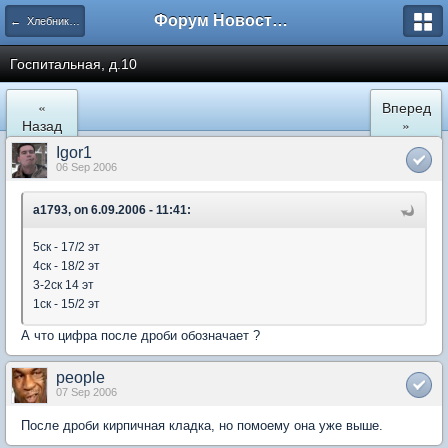
Форум Новостройки
← Хлебниково
Госпитальная, д.10
«
Вперед
Назад
»
Igor1
06 Sep 2006
a1793, on 6.09.2006 - 11:41:
5ск - 17/2 эт
4ск - 18/2 эт
3-2ск 14 эт
1ск - 15/2 эт
А что цифра после дроби обозначает ?
people
07 Sep 2006
После дроби кирпичная кладка, но помоему она уже выше.