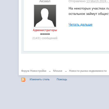
Аксакал
Отправлено
13 March 2024 -
На некоторых участках п
остальное займут общес
Читать дальше
Администраторы
21431 сообщений
Форум Новостройки
→
Nhouse
→
Новости рынка недвижимости
Изменить стиль
Помощь