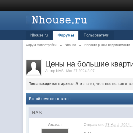
Nhouse.ru
Форумы
Пользователи
Форум Новостройки
→
Nhouse
→
Новости рынка недвижимости
.
Цены на большие кварти
Автор
NAS
,
Mar 27 2024 8:07
Тема находится в архиве
. Это значит, что в нее нельзя отве
В этой теме нет ответов
NAS
Аксакал
Отправлено
27 March 2024 -