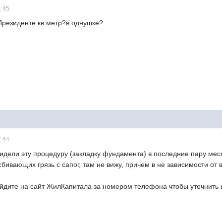
4:45
Президенте кв.метр?в однушке?
7:44
видели эту процедуру (закладку фундамента) в последние пару меся
бивающих грязь с сапог, там не вижу, причем в не зависимости от 
йдите на сайт ЖилКапитала за номером телефона чтобы уточнить 