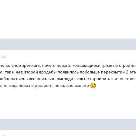
9:53
 печальное зрелище, ничего нового, копашащиеся грязные строител
го, так и нет, второй вродебы появилось побольше перекрытий 2 эт
общем очень все печально выглядит, как не строили так и не строя
, то года через 3 достроят, печально все это