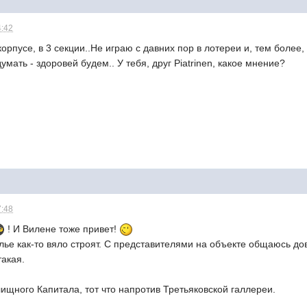
4:42
корпусе, в 3 секции..Не играю с давних пор в лотереи и, тем более
мать - здоровей будем.. У тебя, друг Piatrinen, какое мнение?
7:48
! И Вилене тоже привет!
ье как-то вяло строят. С представителями на объекте общаюсь до
такая.
щного Капитала, тот что напротив Третьяковской галлереи.