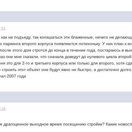
1:33
 как не подъеду, так копашаться эти блаженные, ничего не делающ
о паркинга второго корпуса появляются потихоньку. У них план к к
о после этого дом стротся до конца в течении года, постараюсь в в
аз они мне сказали, что сначала доведут до нулевого цикла второй 
я это для 2-го и третьего корпуса или только для второго, хотя сда
строить этот объект они будут явно не быстро, а достаточно долго,
тал 2007 года
9:28
ое драгоценное выходное время посещению стройки? Какие новос