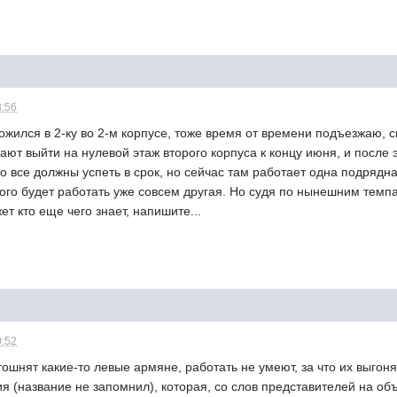
8:56
ложился в 2-ку во 2-м корпусе, тоже время от времени подъезжаю, 
ают выйти на нулевой этаж второго корпуса к концу июня, и после 
о все должны успеть в срок, но сейчас там работает одна подрядна
того будет работать уже совсем другая. Но судя по нынешним темп
т кто еще чего знает, напишите...
0:52
тошнят какие-то левые армяне, работать не умеют, за что их выгон
я (название не запомнил), которая, со слов представителей на объ