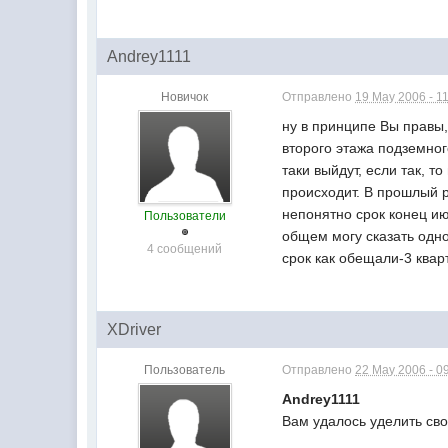
Andrey1111
Новичок
Отправлено
19 May 2006 - 1
ну в принципе Вы правы,
второго этажа подземног
таки выйдут, если так, т
происходит. В прошлый р
непонятно срок конец июн
Пользователи
общем могу сказать одно 
4 сообщений
срок как обещали-3 квар
XDriver
Пользователь
Отправлено
22 May 2006 - 0
Andrey1111
Вам удалось уделить св