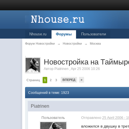
Nhouse.ru
Форумы
Пользователи
Форум Новостройки
→
Новостройки
→
Москва
.
Новостройка на Таймырс
Автор
Piatrinen
,
Apr 25 2006 10:26
ВПЕРЕД
»
Страниц
1
2
3
Сообщений в теме: 1923
Piatrinen
Пользователь
Отправлено
25 April 2006 - 1
вложился в двушку в тре