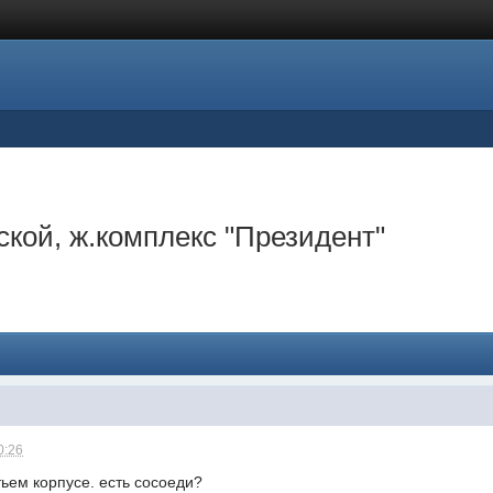
кой, ж.комплекс "Президент"
0:26
тьем корпусе. есть сосоеди?