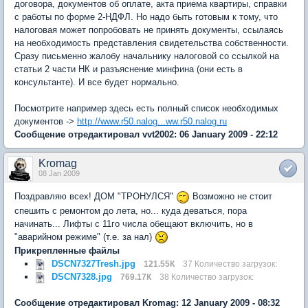
договора, документов об оплате, акта приема квартиры, справки
с работы по форме 2-НДФЛ. Но надо быть готовым к тому, что
налоговая может попробовать не принять документы, ссылаясь
на необходимость представления свидетельства собственности.
Сразу письменно жалобу начальнику налоговой со ссылкой на
статьи 2 части НК и разъяснение минфина (они есть в
консультанте). И все будет нормально.
Посмотрите например здесь есть полный список необходимых
документов ->
http://www.r50.nalog...ww.r50.nalog.ru
Сообщение отредактировал vvt2002: 06 January 2009 - 22:12
Kromag
08 Jan 2009
Поздравляю всех! ДОМ "ТРОНУЛСЯ"
Возможно не стоит
спешить с ремонтом до лета, но... куда деваться, пора
начинать... Лифты с 11го числа обещают включить, но в
"аварийном режиме" (т.е. за нал)
Прикрепленные файлы
DSCN7327Tresh.jpg
121.55К
37 Количество загрузок:
DSCN7328.jpg
769.17К
38 Количество загрузок:
Сообщение отредактировал Kromag: 12 January 2009 - 08:32