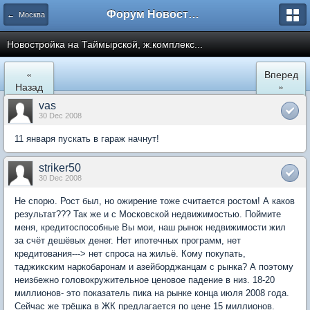
Форум Новостройки
← Москва
Новостройка на Таймырской, ж.комплекс...
«
Вперед
Назад
»
vas
30 Dec 2008
11 января пускать в гараж начнут!
striker50
30 Dec 2008
Не спорю. Рост был, но ожирение тоже считается ростом! А каков
результат??? Так же и с Московской недвижимостью. Поймите
меня, кредитоспособные Вы мои, наш рынок недвижимости жил
за счёт дешёвых денег. Нет ипотечных программ, нет
кредитования---> нет спроса на жильё. Кому покупать,
таджикским наркобаронам и азейборджанцам с рынка? А поэтому
неизбежно головокружительное ценовое падение в низ. 18-20
миллионов- это показатель пика на рынке конца июля 2008 года.
Сейчас же трёшка в ЖК предлагается по цене 15 миллионов.