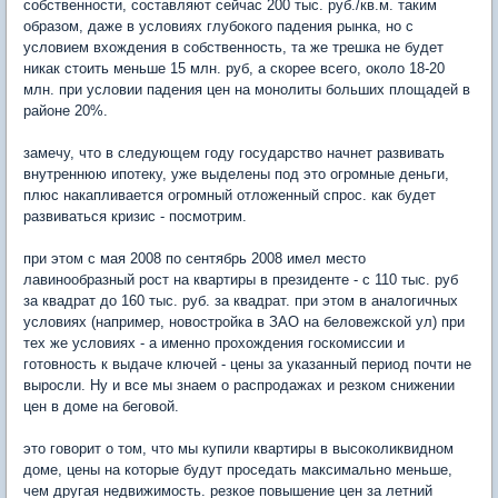
собственности, составляют сейчас 200 тыс. руб./кв.м. таким
образом, даже в условиях глубокого падения рынка, но с
условием вхождения в собственность, та же трешка не будет
никак стоить меньше 15 млн. руб, а скорее всего, около 18-20
млн. при условии падения цен на монолиты больших площадей в
районе 20%.
замечу, что в следующем году государство начнет развивать
внутреннюю ипотеку, уже выделены под это огромные деньги,
плюс накапливается огромный отложенный спрос. как будет
развиваться кризис - посмотрим.
при этом с мая 2008 по сентябрь 2008 имел место
лавинообразный рост на квартиры в президенте - с 110 тыс. руб
за квадрат до 160 тыс. руб. за квадрат. при этом в аналогичных
условиях (например, новостройка в ЗАО на беловежской ул) при
тех же условиях - а именно прохождения госкомиссии и
готовность к выдаче ключей - цены за указанный период почти не
выросли. Ну и все мы знаем о распродажах и резком снижении
цен в доме на беговой.
это говорит о том, что мы купили квартиры в высоколиквидном
доме, цены на которые будут проседать максимально меньше,
чем другая недвижимость. резкое повышение цен за летний