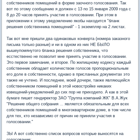
собственников помещений в форме заочного голосования. Так
вот по этому сообщению я должен с 13 по 15 января 2009 года с
8 до 20 часов принять участие в голосовании. При этом в
приложении к этому уведомлению якобы находится "бланк
решения собственника помещений" - 1 экземпляр на 2 листах.
Так вот мне пришли два одинаковых конверта (номера заказного
письма только разные) и ни в одном из них НЕ БЫЛО
вышеупомянутого бланка решения собственника, что
есстественно не позволит мне принять участие в голосовании.
Это первое замечание, и второе. По жилищному кодексу каждый
собственник обладает количеством голосов пропорциональным
его доле в собственности, однако в присланных документах это
также не учтено. И последнее, моей дочери, также являющейся
собственником помещений в этой новостройке никаких
извещений-уведомлений до сих пор не приходило. А как в этой
бумаге пишет гендиректор ЗАО "Группа компаний ЖК" В.А.Жук
"Решение общего собрания ... является обязательным для всех
собственников помещений в многоквартирном доме, в том числе
для тех, кто независимо от причин не приняли участия в
голосовании."
ЗЫ А вот собственно список вопросов которые выносятся на
голосование: