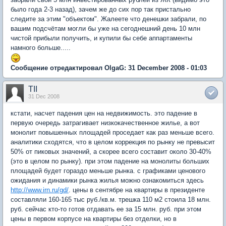
было года 2-3 назад), зачем же до сих пор так пристально
следите за этим "объектом". Жалеете что денешки забрали, по
вашим подсчётам могли бы уже на сегоднешний день 10 млн
чистой прибыли получить, и купили бы себе аппартаменты
намного больше.....
Сообщение отредактировал OlgaG: 31 December 2008 - 01:03
TII
31 Dec 2008
кстати, насчет падения цен на недвижимость. это падение в
первую очередь затрагивает низкокачественное жилье, а вот
монолит повышенных площадей проседает как раз меньше всего.
аналитики сходятся, что в целом коррекция по рынку не превысит
50% от пиковых значений, а скорее всего составит около 30-40%
(это в целом по рынку). при этом падение на монолиты больших
площадей будет гораздо меньше рынка. с графиками ценового
ожидания и динамики рынка жилья можно ознакомиться здесь
http://www.irn.ru/gd/
. цены в сентябре на квартиры в президенте
составляли 160-165 тыс руб./кв.м. трешка 110 м2 стоила 18 млн.
руб. сейчас кто-то готов отдавать ее за 15 млн. руб. при этом
цены в первом корпусе на квартиры без отделки, но в