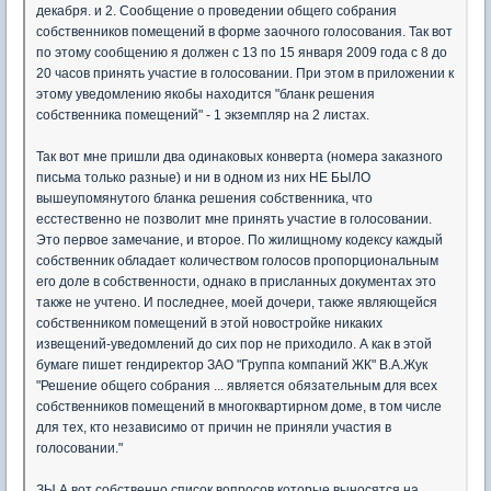
декабря. и 2. Сообщение о проведении общего собрания
собственников помещений в форме заочного голосования. Так вот
по этому сообщению я должен с 13 по 15 января 2009 года с 8 до
20 часов принять участие в голосовании. При этом в приложении к
этому уведомлению якобы находится "бланк решения
собственника помещений" - 1 экземпляр на 2 листах.
Так вот мне пришли два одинаковых конверта (номера заказного
письма только разные) и ни в одном из них НЕ БЫЛО
вышеупомянутого бланка решения собственника, что
есстественно не позволит мне принять участие в голосовании.
Это первое замечание, и второе. По жилищному кодексу каждый
собственник обладает количеством голосов пропорциональным
его доле в собственности, однако в присланных документах это
также не учтено. И последнее, моей дочери, также являющейся
собственником помещений в этой новостройке никаких
извещений-уведомлений до сих пор не приходило. А как в этой
бумаге пишет гендиректор ЗАО "Группа компаний ЖК" В.А.Жук
"Решение общего собрания ... является обязательным для всех
собственников помещений в многоквартирном доме, в том числе
для тех, кто независимо от причин не приняли участия в
голосовании."
ЗЫ А вот собственно список вопросов которые выносятся на