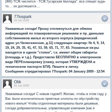
(ЖК) ТСЖ числится - ТСЖ Гусарская баллада". все спешат куда-
то.... ох доспешатся....
77lospark
04 Jan 2009
Уважаемые соседи! Прошу откликнуться для обмена
информацией по планировочным решениям и пр. данными
собственников жилья из второго корпуса (юридический
адрес ул.Челюскинская, д.11) следующих квартир: № 4, 9, 14,
19, 24, 29, 35, 41, 47, 53, 59, 65, 71, 77, 83. Указанные кв-ры
находятся в одном "стояке", т.е. имеют общие габариты
(площадь и т.д.). Предоставлю БЕСПЛАТНО в электронном
виде ПЕРЕпланировку (схему, которая УТВЕРЖДЕНА в
техническом паспорте БТИ). Пишите в личку.
Сообщение отредактировал 77lospark: 04 January 2009 - 12:54
Olik
06 Jan 2009
Уважаемые соседи! С новым годом!!! Желаю, чтобы в этом году у
Вас были исключительно приятные хлопоты по обустройству
нового жилья! Чтобы отделочные материалы были дешевые,
соседи доброжелательные, управляющая компания (как я