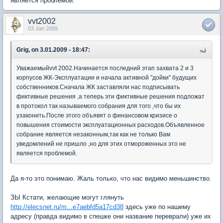
является проблемой.
vvt2002
03 Jan 2009
Grig, on 3.01.2009 - 18:47:
Уважаемыйvvt 2002.Начинается последний этап захвата 2 и 3
корпусов ЖК-Эксплуатации и начала активной "дойки" будущих
собственников.Сначала ЖК заставляли нас подписывать
фиктивные решения ,а теперь эти фиктивные решения подложат
в протокол так называемого собрания для того ,что бы их
узаконить.После этого объявят о финансовом кризисе о
повышения стоимости эксплуатационных расходов.Объявленное
собрание является незаконным,так как не только Вам
уведомлений не пришло ,но для этих отмороженных это не
является проблемой.
Да я-то это понимаю. Жаль только, что нас видимо меньшинство.
ЗЫ Кстати, желающие могут глянуть
http://elecsnet.ru/m...e7aebfd5a17cd38
здесь уже по нашему
адресу (правда видимо в спешке они название переврали) уже их