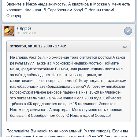
Звоните в Инком-недвижимость. А квартира в Москве у меня есть
хорошая, большая. В Серебренном бору! С Новым годом!
Оревуар!
OlgaG
31 Dec 2008
striker50, on 30.12.2008 - 17:40:
Не спорю. Рост был, но ожирение тоже считается ростом! А каков
результат??? Так же и с Московской недвижимостью. Поймите
меня, кредитоспособные Вы мои, наш рынок недвижимости жил
за счёт дешёвых денег. Нет ипотечных программ, нет
кредитования---> нет спроса на жильё. Кому покупать, таджикским
наркобаронам и азейборджанцам с рынка? А поэтому неизбежно
головокружительное ценовое падение в низ. 18-20 миллионов-
это показатель пика на рынке конца июля 2008 года. Сейчас же
трёшка в ЖК предлагается по цене 15 миллионов. Звоните в
Инком-недвижимость. А квартира в Москве у меня есть хорошая,
большая. В Серебренном бору! С Новым годом! Оревуар!
Послушайте Вы какой то не нормальный (мягко говоря). Если вы
забрали свои 5 млн инвестированных рублей из ЖК (видимо это