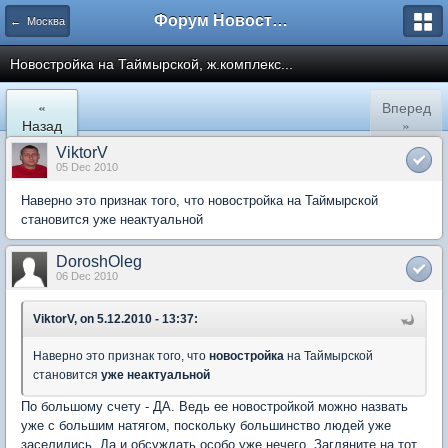
Форум Новостройки
← Москва
Новостройка на Таймырской, ж.комплекс...
«
Вперед
Назад
»
ViktorV
05 Dec 2010
Наверно это признак того, что новостройка на Таймырской
становится уже неактуальной
DoroshOleg
06 Dec 2010
ViktorV, on 5.12.2010 - 13:37:
Наверно это признак того, что
новостройка
на Таймырской
становится
уже неактуальной
По большому счету - ДА. Ведь ее новостройкой можно назвать
уже с большим натягом, поскольку большинство людей уже
заселились. Да и обсуждать особо уже нечего. Загляните на тот