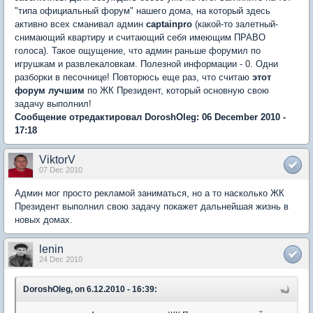
"типа официальный форум" нашего дома, на который здесь
активно всех сманивал админ
captainpro
(какой-то залетный-
снимающий квартиру и считающий себя имеющим ПРАВО
голоса). Такое ощущение, что админ раньше форумил по
игрушкам и развлекаловкам. Полезной информации - 0. Одни
разборки в песочнице! Повторюсь еще раз, что считаю
этот
форум лучшим
по ЖК Президент, который основную свою
задачу выполнил!
Сообщение отредактировал DoroshOleg: 06 December 2010 -
17:18
ViktorV
07 Dec 2010
Админ мог просто рекламой заниматься, но а то насколько ЖК
Президент выполнил свою задачу покажет дальнейшая жизнь в
новых домах.
lenin
24 Dec 2010
DoroshOleg, on 6.12.2010 - 16:39: