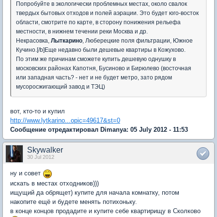
Попробуйте в экологически проблемных местах, около свалок
твердых бытовых отходов и полей аэрации. Это будет юго-восток
области, смотрите по карте, в сторону понижения рельефа
местности, в нижнем течении реки Москва и др.
Некрасовка,
Лыткарино
, Люберецкие поля фильтрации, Южное
Кучино.[/b]Еще недавно были дешевые квартиры в Кожухово.
По этим же причинам сможете купить дешевую однушку в
московских районах Капотня, Бусиново и Бирюлево (восточная
или западная часть? - нет и не будет метро, зато рядом
мусоросжигающий завод и ТЭЦ)
вот, кто-то и купил
http://www.lytkarino...opic=49617&st=0
Сообщение отредактировал Dimanya: 05 July 2012 - 11:53
Skywalker
30 Jul 2012
ну и совет
искать в местах отходников)))
ищущий да обрящет) купите для начала комнатку, потом
накопите ещё и будете менять потихоньку.
в конце концов продадите и купите себе квартирищу в Сколково