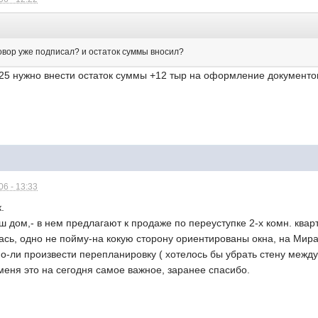
говор уже подписал? и остаток суммы вносил?
25 нужно внести остаток суммы +12 тыр на оформление документов
6 - 13:33
.
 дом,- в нем предлагают к продаже по переуступке 2-х комн. кварт
ась, одно не пойму-на кокую сторону ориентированы окна, на Мира
-ли произвести перепланировку ( хотелось бы убрать стену между
меня это на сегодня самое важное, заранее спасибо.