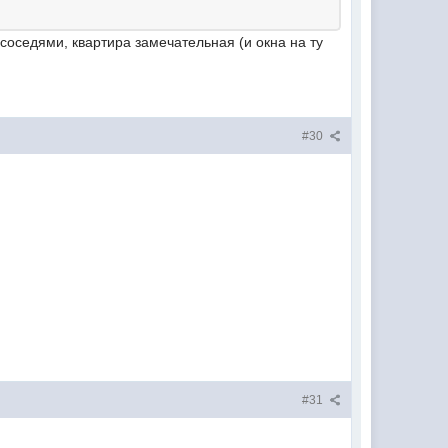
соседями, квартира замечательная (и окна на ту
#30
#31