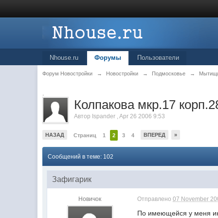
Nhouse.ru
Форумы
Пользователи
Форум Новостройки
→
Новостройки
→
Подмосковье
→
Мытищ
.
Колпакова мкр.17 корп.2
Автор
Ispander
,
Apr 26 2006 9:53
НАЗАД
ВПЕРЕД
»
Страниц
1
2
3
4
Сообщений в теме: 102
Зафигарик
Новичок
Отправлено
07 November 200
По имеющейся у меня ин