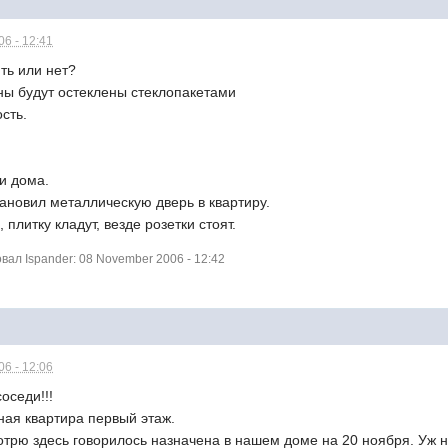
6 - 12:41
ть или нет?
ны будут остеклены стеклопакетами
ость.
и дома.
становил металлическую дверь в квартиру.
 плитку кладут, везде розетки стоят.
ал Ispander: 08 November 2006 - 12:42
6 - 12:06
оседи!!!
ная квартира первый этаж.
отрю здесь говорилось назначена в нашем доме на 20 ноября. Уж н