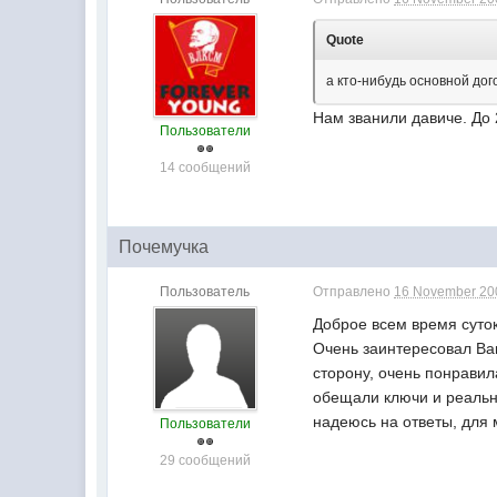
Quote
а кто-нибудь основной до
Нам званили давиче. До 
Пользователи
14 сообщений
Почемучка
Пользователь
Отправлено
16 November 200
Доброе всем время суток
Очень заинтересовал Ваш
сторону, очень понравил
обещали ключи и реально
надеюсь на ответы, для 
Пользователи
29 сообщений