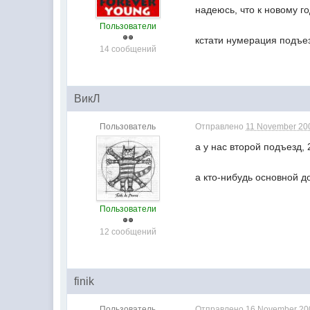
надеюсь, что к новому г
Пользователи
кстати нумерация подъез
14 сообщений
ВикЛ
Пользователь
Отправлено
11 November 200
а у нас второй подъезд,
а кто-нибудь основной д
Пользователи
12 сообщений
finik
Пользователь
Отправлено
16 November 200