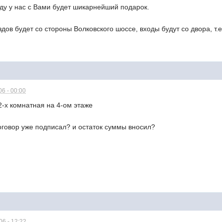
оду у нас с Вами будет шикарнейший подарок.
дов будет со стороны Волковского шоссе, входы будут со двора, т.
6 - 00:00
 2-х комнатная на 4-ом этаже
оговор уже подписал? и остаток суммы вносил?
6 - 12:22