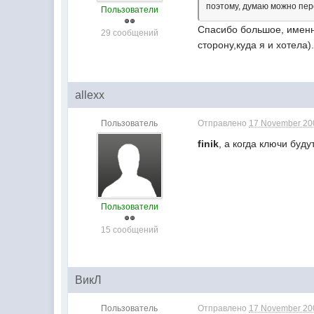
поэтому, думаю можно пер
Пользователи
Спасибо большое, именно
29 сообщений
сторону,куда я и хотела)
allexx
Пользователь
Отправлено
17 November 200
finik
, а когда ключи буд
Пользователи
15 сообщений
ВикЛ
Пользователь
Отправлено
17 November 200