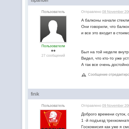
Ispander
Пользователь
Отправлено
08 November 200
А балконы начали стекли
Они говорили, что балко
и все это входит в стоим
Пользователи
Был на той неделе внутр
27 сообщений
Видел, что кто-то уже у
А так все очень достойно,
Сообщение отредактиров
finik
Пользователь
Отправлено
09 November 200
Доброго времени суток, с
1 -й подъезд трехкомнат
Госкомисия как уже я см