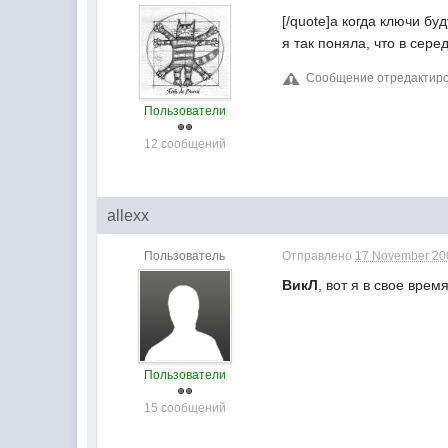
[/quote]а когда ключи бу
я так поняла, что в сер
Сообщение отредактиров
Пользователи
12 сообщений
allexx
Пользователь
Отправлено
17 November 200
ВикЛ
, вот я в свое вре
Пользователи
15 сообщений