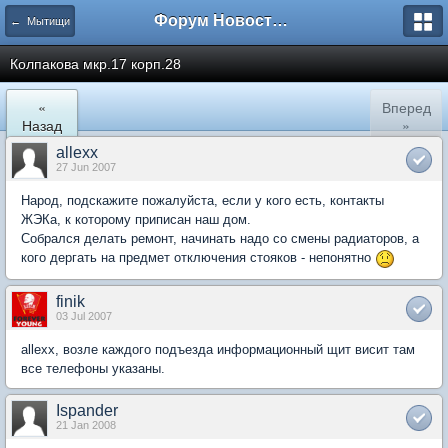
Форум Новостройки
← Мытищи
Колпакова мкр.17 корп.28
«
Вперед
Назад
»
allexx
27 Jun 2007
Народ, подскажите пожалуйста, если у кого есть, контакты
ЖЭКа, к которому приписан наш дом.
Собрался делать ремонт, начинать надо со смены радиаторов, а
кого дергать на предмет отключения стояков - непонятно
finik
03 Jul 2007
allexx, возле каждого подъезда информационный щит висит там
все телефоны указаны.
Ispander
21 Jan 2008